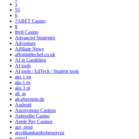
5
55
6
7ABET Casino
8
8ty8 Casino
Advanced Strategies
Adventure
Affiliate News
affordablechef.co.uk
AI in Gambling
AI tools
AI tools / EdTech / Student tools
aks 1 en
aks 1 es
aks 3 nl
all_in
alt-eberstein.de
Android
Anonymous Casinos
Aphrodite Casino
Apple Pay Casinos
apr_prod
arcelikankarabolgeservisi
asino1