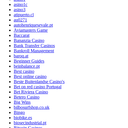
asino1c
asino3
atipuerto.cl
au0271
autohenriquesevale.pt
Aviamasters Game
Baccarat
Bananzia Casino
Bank Transfer Casinos
Bankroll Management
baroq.at
Beginner Guides
beinbalance.pt
Best casino
Best online casino
Beste Buitenlandse Casino's
Bet on red casino Portugal
Bet Riviera Casino
Betero Casino
Big Wins
bilbosurfshop.co.uk
Bingo
biobike.es
biosecindustrial.pt
Bitcoin Casinos