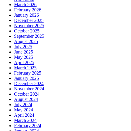
March 2026
February 2026
January 2026
December 2025
November 2025
October 2025
September 2025
August 2025
July 2025
June 2025
May 2025
April 2025
March 2025
February 2025
January 2025
December 2024
November 2024
October 2024
August 2024
July 2024
May 2024
April 2024
March 2024
February 2024
January 2024