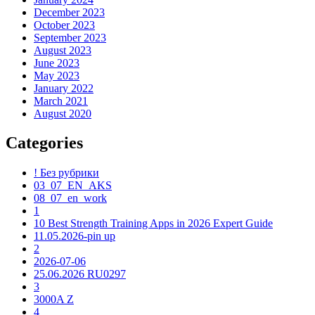
December 2023
October 2023
September 2023
August 2023
June 2023
May 2023
January 2022
March 2021
August 2020
Categories
! Без рубрики
03_07_EN_AKS
08_07_en_work
1
10 Best Strength Training Apps in 2026 Expert Guide
11.05.2026-pin up
2
2026-07-06
25.06.2026 RU0297
3
3000A Z
4