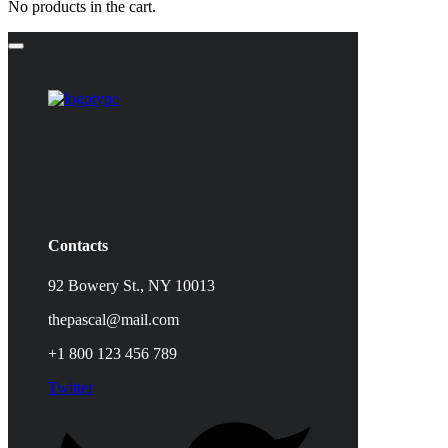
No products in the cart.
Contacts
92 Bowery St., NY 10013
thepascal@mail.com
+1 800 123 456 789
Twitter