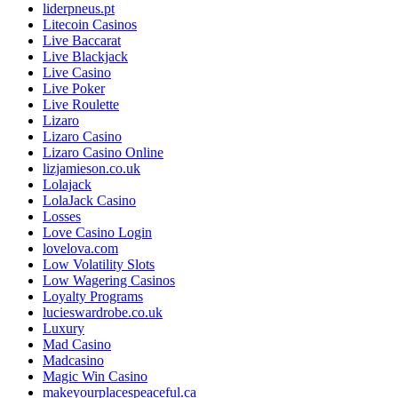
liderpneus.pt
Litecoin Casinos
Live Baccarat
Live Blackjack
Live Casino
Live Poker
Live Roulette
Lizaro
Lizaro Casino
Lizaro Casino Online
lizjamieson.co.uk
Lolajack
LolaJack Casino
Losses
Love Casino Login
lovelova.com
Low Volatility Slots
Low Wagering Casinos
Loyalty Programs
lucieswardrobe.co.uk
Luxury
Mad Casino
Madcasino
Magic Win Casino
makeyourplacespeaceful.ca