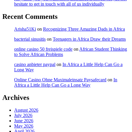
hesitate to get in touch with all of us individually
Recent Comments
Arisha51Ki
on
Recognizing Three Amazing Dads in Africa
bacterial sinusitis
on
Teenagers in Africa Draw their Dreams
online casino 50 freispiele code
on
African Student Thinking
to Solve African Problems
casino anbieter paypal
on
In Africa a Little Help Can Go a
Long Way
Online Casino Ohne Maximaleinsatz Paysafecard
on
In
Africa a Little Help Can Go a Long Way
Archives
August 2026
July 2026
June 2026
May 2026
April 2026