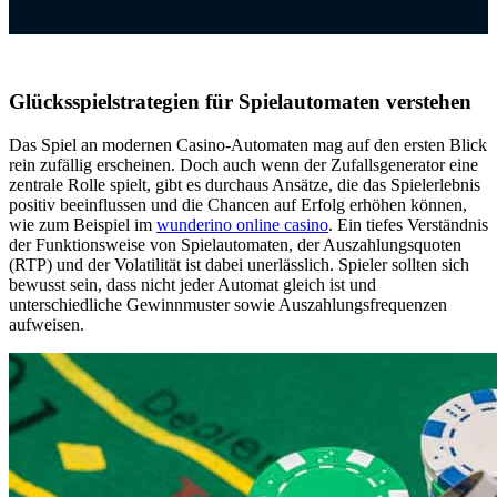
Glücksspielstrategien für Spielautomaten verstehen
Das Spiel an modernen Casino-Automaten mag auf den ersten Blick
rein zufällig erscheinen. Doch auch wenn der Zufallsgenerator eine
zentrale Rolle spielt, gibt es durchaus Ansätze, die das Spielerlebnis
positiv beeinflussen und die Chancen auf Erfolg erhöhen können,
wie zum Beispiel im
wunderino online casino
. Ein tiefes Verständnis
der Funktionsweise von Spielautomaten, der Auszahlungsquoten
(RTP) und der Volatilität ist dabei unerlässlich. Spieler sollten sich
bewusst sein, dass nicht jeder Automat gleich ist und
unterschiedliche Gewinnmuster sowie Auszahlungsfrequenzen
aufweisen.