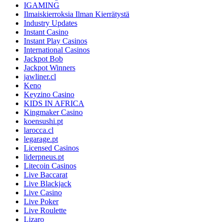
IGAMING
Ilmaiskierroksia Ilman Kierrätystä
Industry Updates
Instant Casino
Instant Play Casinos
International Casinos
Jackpot Bob
Jackpot Winners
jawliner.cl
Keno
Keyzino Casino
KIDS IN AFRICA
Kingmaker Casino
koensushi.pt
larocca.cl
legarage.pt
Licensed Casinos
liderpneus.pt
Litecoin Casinos
Live Baccarat
Live Blackjack
Live Casino
Live Poker
Live Roulette
Lizaro