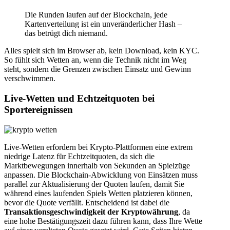
Die Runden laufen auf der Blockchain, jede
Kartenverteilung ist ein unveränderlicher Hash –
das betrügt dich niemand.
Alles spielt sich im Browser ab, kein Download, kein KYC.
So fühlt sich Wetten an, wenn die Technik nicht im Weg
steht, sondern die Grenzen zwischen Einsatz und Gewinn
verschwimmen.
Live-Wetten und Echtzeitquoten bei
Sportereignissen
Live-Wetten erfordern bei Krypto-Plattformen eine extrem
niedrige Latenz für Echtzeitquoten, da sich die
Marktbewegungen innerhalb von Sekunden an Spielzüge
anpassen. Die Blockchain-Abwicklung von Einsätzen muss
parallel zur Aktualisierung der Quoten laufen, damit Sie
während eines laufenden Spiels Wetten platzieren können,
bevor die Quote verfällt. Entscheidend ist dabei die
Transaktionsgeschwindigkeit der Kryptowährung
, da
eine hohe Bestätigungszeit dazu führen kann, dass Ihre Wette