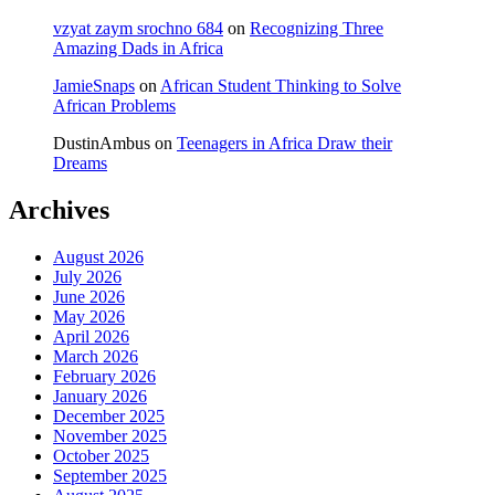
vzyat zaym srochno 684
on
Recognizing Three
Amazing Dads in Africa
JamieSnaps
on
African Student Thinking to Solve
African Problems
DustinAmbus
on
Teenagers in Africa Draw their
Dreams
Archives
August 2026
July 2026
June 2026
May 2026
April 2026
March 2026
February 2026
January 2026
December 2025
November 2025
October 2025
September 2025