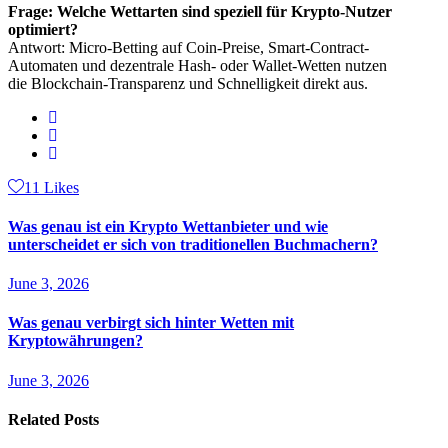
Frage: Welche Wettarten sind speziell für Krypto-Nutzer
optimiert?
Antwort: Micro-Betting auf Coin-Preise, Smart-Contract-
Automaten und dezentrale Hash- oder Wallet-Wetten nutzen
die Blockchain-Transparenz und Schnelligkeit direkt aus.
11
Likes
Was genau ist ein Krypto Wettanbieter und wie
unterscheidet er sich von traditionellen Buchmachern?
June 3, 2026
Was genau verbirgt sich hinter Wetten mit
Kryptowährungen?
June 3, 2026
Related Posts