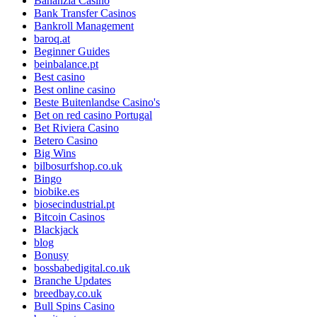
Bananzia Casino
Bank Transfer Casinos
Bankroll Management
baroq.at
Beginner Guides
beinbalance.pt
Best casino
Best online casino
Beste Buitenlandse Casino's
Bet on red casino Portugal
Bet Riviera Casino
Betero Casino
Big Wins
bilbosurfshop.co.uk
Bingo
biobike.es
biosecindustrial.pt
Bitcoin Casinos
Blackjack
blog
Bonusy
bossbabedigital.co.uk
Branche Updates
breedbay.co.uk
Bull Spins Casino