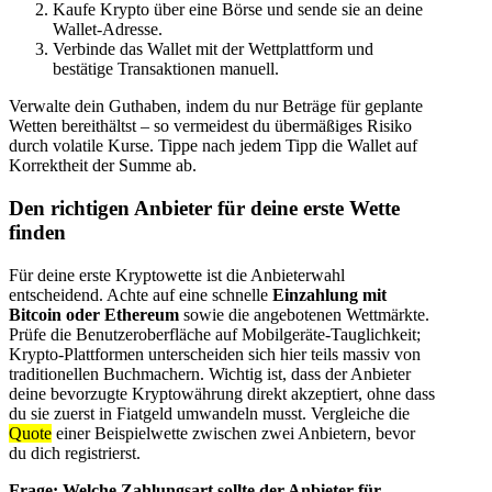
Kaufe Krypto über eine Börse und sende sie an deine
Wallet-Adresse.
Verbinde das Wallet mit der Wettplattform und
bestätige Transaktionen manuell.
Verwalte dein Guthaben, indem du nur Beträge für geplante
Wetten bereithältst – so vermeidest du übermäßiges Risiko
durch volatile Kurse. Tippe nach jedem Tipp die Wallet auf
Korrektheit der Summe ab.
Den richtigen Anbieter für deine erste Wette
finden
Für deine erste Kryptowette ist die Anbieterwahl
entscheidend. Achte auf eine schnelle
Einzahlung mit
Bitcoin oder Ethereum
sowie die angebotenen Wettmärkte.
Prüfe die Benutzeroberfläche auf Mobilgeräte-Tauglichkeit;
Krypto-Plattformen unterscheiden sich hier teils massiv von
traditionellen Buchmachern. Wichtig ist, dass der Anbieter
deine bevorzugte Kryptowährung direkt akzeptiert, ohne dass
du sie zuerst in Fiatgeld umwandeln musst. Vergleiche die
Quote
einer Beispielwette zwischen zwei Anbietern, bevor
du dich registrierst.
Frage: Welche Zahlungsart sollte der Anbieter für