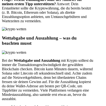
meinen ersten Tipp unterstützen?
Antwort: Dein
Erstanbieter sollte die Kryptowährung, die du bereits besitzt
(z. B. Bitcoin, Ethereum oder Solana), als direkte
Einzahlungsoption anbieten, um Umtauschgebühren und
Wartezeiten zu vermeiden.
Wettabgabe und Auszahlung – was du
beachten musst
Bei der
Wettabgabe und Auszahlung
mit Krypto solltest du
immer die Transaktionsgeschwindigkeit der gewählten
Blockchain checken. Bitcoin kann Minuten dauern, während
Solana oder Litecoin oft sekundenschnell sind. Achte zudem
auf die Netzwerkgebühren, denn bei überlasteten Chains
fressen sie deinen Gewinn auf. Für die Auszahlung kopierst
du deine Wallet-Adresse am besten per QR-Code, um
Tippfehler zu vermeiden. Viele Plattformen verlangen eine
Mindestauszahlung, also sammle erst etwas an, bevor du
auszahlst.