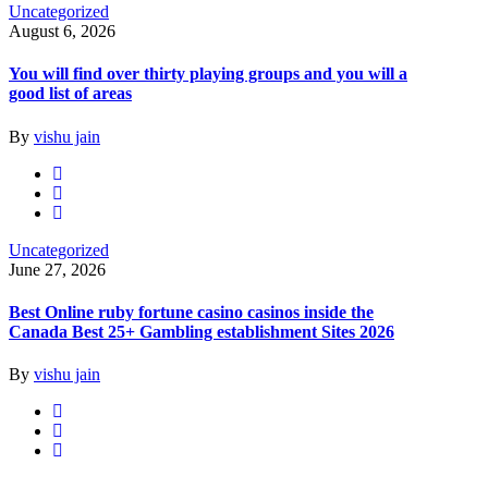
Uncategorized
August 6, 2026
You will find over thirty playing groups and you will a
good list of areas
By
vishu jain
Uncategorized
June 27, 2026
Best Online ruby fortune casino casinos inside the
Canada Best 25+ Gambling establishment Sites 2026
By
vishu jain