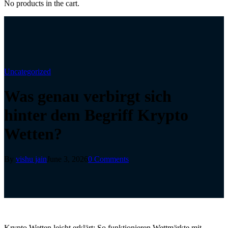
No products in the cart.
Uncategorized
Was genau verbirgt sich
hinter dem Begriff Krypto
Wetten?
By
vishu jain
June 3, 2026
0 Comments
Krypto Wetten leicht erklärt: So funktionieren Wettmärkte mit