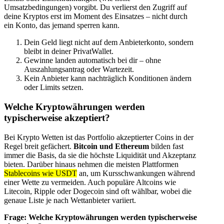
Umsatzbedingungen) vorgibt. Du verlierst den Zugriff auf
deine Kryptos erst im Moment des Einsatzes – nicht durch
ein Konto, das jemand sperren kann.
Dein Geld liegt nicht auf dem Anbieterkonto, sondern
bleibt in deiner PrivatWallet.
Gewinne landen automatisch bei dir – ohne
Auszahlungsantrag oder Wartezeit.
Kein Anbieter kann nachträglich Konditionen ändern
oder Limits setzen.
Welche Kryptowährungen werden
typischerweise akzeptiert?
Bei Krypto Wetten ist das Portfolio akzeptierter Coins in der
Regel breit gefächert.
Bitcoin und Ethereum
bilden fast
immer die Basis, da sie die höchste Liquidität und Akzeptanz
bieten. Darüber hinaus nehmen die meisten Plattformen
Stablecoins wie USDT
an, um Kursschwankungen während
einer Wette zu vermeiden. Auch populäre Altcoins wie
Litecoin, Ripple oder Dogecoin sind oft wählbar, wobei die
genaue Liste je nach Wettanbieter variiert.
Frage: Welche Kryptowährungen werden typischerweise