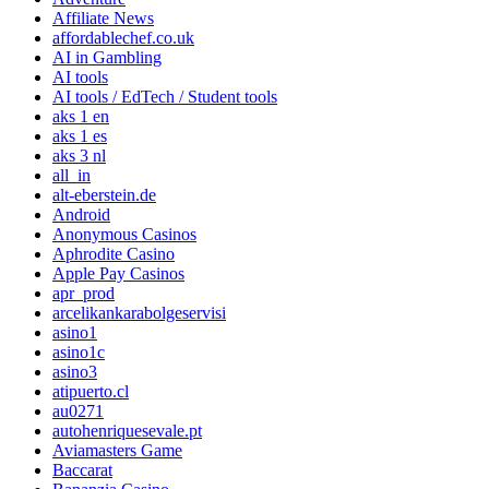
Affiliate News
affordablechef.co.uk
AI in Gambling
AI tools
AI tools / EdTech / Student tools
aks 1 en
aks 1 es
aks 3 nl
all_in
alt-eberstein.de
Android
Anonymous Casinos
Aphrodite Casino
Apple Pay Casinos
apr_prod
arcelikankarabolgeservisi
asino1
asino1c
asino3
atipuerto.cl
au0271
autohenriquesevale.pt
Aviamasters Game
Baccarat