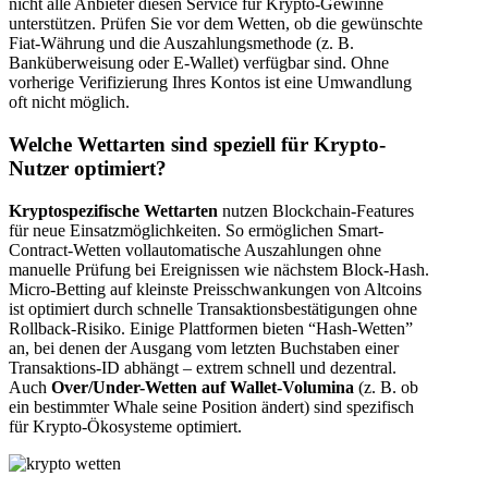
nicht alle Anbieter diesen Service für Krypto-Gewinne
unterstützen. Prüfen Sie vor dem Wetten, ob die gewünschte
Fiat-Währung und die Auszahlungsmethode (z. B.
Banküberweisung oder E-Wallet) verfügbar sind. Ohne
vorherige Verifizierung Ihres Kontos ist eine Umwandlung
oft nicht möglich.
Welche Wettarten sind speziell für Krypto-
Nutzer optimiert?
Kryptospezifische Wettarten
nutzen Blockchain-Features
für neue Einsatzmöglichkeiten. So ermöglichen Smart-
Contract-Wetten vollautomatische Auszahlungen ohne
manuelle Prüfung bei Ereignissen wie nächstem Block-Hash.
Micro-Betting auf kleinste Preisschwankungen von Altcoins
ist optimiert durch schnelle Transaktionsbestätigungen ohne
Rollback-Risiko. Einige Plattformen bieten “Hash-Wetten”
an, bei denen der Ausgang vom letzten Buchstaben einer
Transaktions-ID abhängt – extrem schnell und dezentral.
Auch
Over/Under-Wetten auf Wallet-Volumina
(z. B. ob
ein bestimmter Whale seine Position ändert) sind spezifisch
für Krypto-Ökosysteme optimiert.