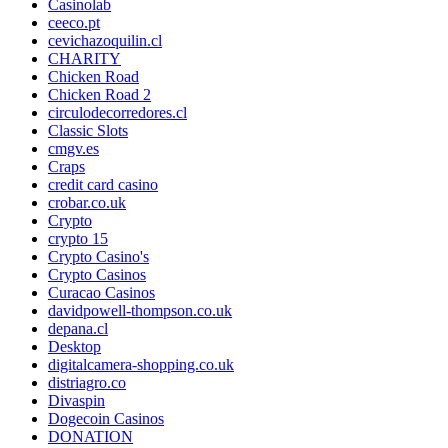
Casinolab
ceeco.pt
cevichazoquilin.cl
CHARITY
Chicken Road
Chicken Road 2
circulodecorredores.cl
Classic Slots
cmgv.es
Craps
credit card casino
crobar.co.uk
Crypto
crypto 15
Crypto Casino's
Crypto Casinos
Curacao Casinos
davidpowell-thompson.co.uk
depana.cl
Desktop
digitalcamera-shopping.co.uk
distriagro.co
Divaspin
Dogecoin Casinos
DONATION