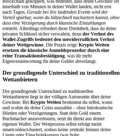
Blockchain gekoppelt, was bedeutet, dass deine Gewinne oft
innerhalb von Minuten in deiner Wallet landen, nicht erst
nach Tagen.
Gerade bei live laufenden Events wird der
Vorteil spürbar, wenn du blitzschnell nachsetzen kannst, ohne
dass eine Verzögerung durch klassische Einzahlungen
entsteht.
Allerdings erfordert diese Direktheit, dass du deine
privaten Schlüssel sicher verwahrst, denn
der Verlust des
Wallet-Zugriffs bedeutet den unwiderruflichen Verlust
deiner Wettgewinne
. Die Praxis zeigt:
Krypto Wetten
ersetzen die klassische Anmeldeprozedur durch eine
reine Transaktionsbestätigung
, was dir mehr
Eigenverantwortung für deine Gelder abverlangt.
Der grundlegende Unterschied zu traditionellen
Wettanbietern
Der grundlegende Unterschied zu traditionellen
Wettanbietern liegt in der völligen Autonomie über deine
Gewinne: Bei
Krypto Wetten
bestimmst du selbst, wann
und wohin du deine Coins auszahlst – ohne bürokratische
Hürden oder Verzögerungen. Statt dein Geld einem
Buchmacher anzuvertrauen, setzt du direkt aus deiner
eigenen Wallet. Der Wettprozess selbst erfolgt meist
smartcontract-basiert, sodass keine zentrale Instanz deine
Limits oder Einschränkungen (wie hohe