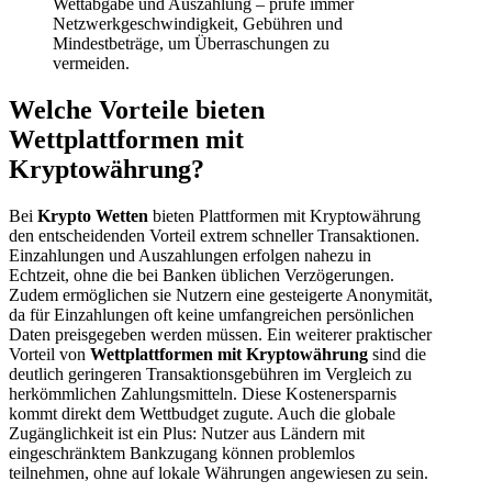
Wettabgabe und Auszahlung – prüfe immer
Netzwerkgeschwindigkeit, Gebühren und
Mindestbeträge, um Überraschungen zu
vermeiden.
Welche Vorteile bieten
Wettplattformen mit
Kryptowährung?
Bei
Krypto Wetten
bieten Plattformen mit Kryptowährung
den entscheidenden Vorteil extrem schneller Transaktionen.
Einzahlungen und Auszahlungen erfolgen nahezu in
Echtzeit, ohne die bei Banken üblichen Verzögerungen.
Zudem ermöglichen sie Nutzern eine gesteigerte Anonymität,
da für Einzahlungen oft keine umfangreichen persönlichen
Daten preisgegeben werden müssen. Ein weiterer praktischer
Vorteil von
Wettplattformen mit Kryptowährung
sind die
deutlich geringeren Transaktionsgebühren im Vergleich zu
herkömmlichen Zahlungsmitteln. Diese Kostenersparnis
kommt direkt dem Wettbudget zugute. Auch die globale
Zugänglichkeit ist ein Plus: Nutzer aus Ländern mit
eingeschränktem Bankzugang können problemlos
teilnehmen, ohne auf lokale Währungen angewiesen zu sein.