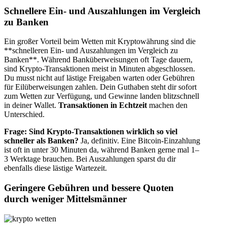
Schnellere Ein- und Auszahlungen im Vergleich
zu Banken
Ein großer Vorteil beim Wetten mit Kryptowährung sind die
**schnelleren Ein- und Auszahlungen im Vergleich zu
Banken**. Während Banküberweisungen oft Tage dauern,
sind Krypto-Transaktionen meist in Minuten abgeschlossen.
Du musst nicht auf lästige Freigaben warten oder Gebühren
für Eilüberweisungen zahlen. Dein Guthaben steht dir sofort
zum Wetten zur Verfügung, und Gewinne landen blitzschnell
in deiner Wallet.
Transaktionen in Echtzeit
machen den
Unterschied.
Frage: Sind Krypto-Transaktionen wirklich so viel
schneller als Banken?
Ja, definitiv. Eine Bitcoin-Einzahlung
ist oft in unter 30 Minuten da, während Banken gerne mal 1–
3 Werktage brauchen. Bei Auszahlungen sparst du dir
ebenfalls diese lästige Wartezeit.
Geringere Gebühren und bessere Quoten
durch weniger Mittelsmänner