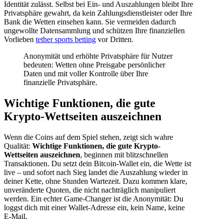
Identität zulässt. Selbst bei Ein- und Auszahlungen bleibt Ihre
Privatsphäre gewahrt, da kein Zahlungsdienstleister oder Ihre
Bank die Wetten einsehen kann. Sie vermeiden dadurch
ungewollte Datensammlung und schützen Ihre finanziellen
Vorlieben
tether sports betting
vor Dritten.
Anonymität und erhöhte Privatsphäre für Nutzer
bedeuten: Wetten ohne Preisgabe persönlicher
Daten und mit voller Kontrolle über Ihre
finanzielle Privatsphäre.
Wichtige Funktionen, die gute
Krypto-Wettseiten auszeichnen
Wenn die Coins auf dem Spiel stehen, zeigt sich wahre
Qualität:
Wichtige Funktionen, die gute Krypto-
Wettseiten auszeichnen
, beginnen mit blitzschnellen
Transaktionen. Du setzt dein Bitcoin-Wallet ein, die Wette ist
live – und sofort nach Sieg landet die Auszahlung wieder in
deiner Kette, ohne Stunden Wartezeit. Dazu kommen klare,
unveränderte Quoten, die nicht nachträglich manipuliert
werden. Ein echter Game-Changer ist die Anonymität: Du
loggst dich mit einer Wallet-Adresse ein, kein Name, keine
E-Mail.