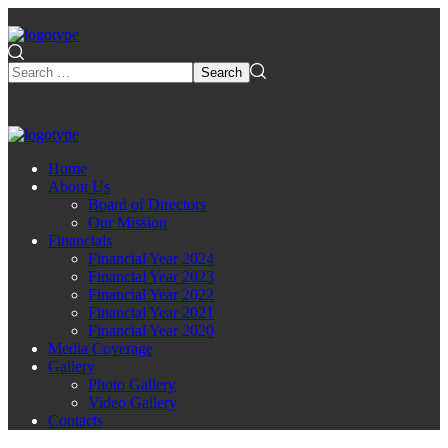
Home
About Us
Board of Directors
Our Mission
Financials
Financial Year 2024
Financial Year 2023
Financial Year 2022
Financial Year 2021
Financial Year 2020
Media Coverage
Gallery
Photo Gallery
Video Gallery
Contacts