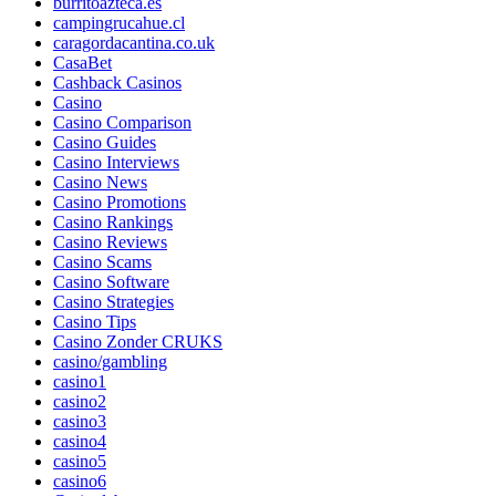
burritoazteca.es
campingrucahue.cl
caragordacantina.co.uk
CasaBet
Cashback Casinos
Casino
Casino Comparison
Casino Guides
Casino Interviews
Casino News
Casino Promotions
Casino Rankings
Casino Reviews
Casino Scams
Casino Software
Casino Strategies
Casino Tips
Casino Zonder CRUKS
casino/gambling
casino1
casino2
casino3
casino4
casino5
casino6