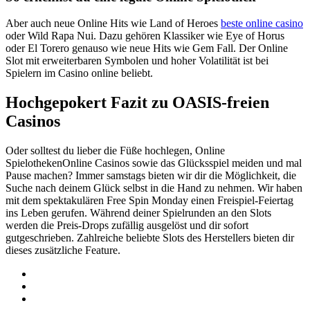
Aber auch neue Online Hits wie Land of Heroes
beste online casino
oder Wild Rapa Nui. Dazu gehören Klassiker wie Eye of Horus
oder El Torero genauso wie neue Hits wie Gem Fall. Der Online
Slot mit erweiterbaren Symbolen und hoher Volatilität ist bei
Spielern im Casino online beliebt.
Hochgepokert Fazit zu OASIS-freien
Casinos
Oder solltest du lieber die Füße hochlegen, Online
SpielothekenOnline Casinos sowie das Glücksspiel meiden und mal
Pause machen? Immer samstags bieten wir dir die Möglichkeit, die
Suche nach deinem Glück selbst in die Hand zu nehmen. Wir haben
mit dem spektakulären Free Spin Monday einen Freispiel-Feiertag
ins Leben gerufen. Während deiner Spielrunden an den Slots
werden die Preis-Drops zufällig ausgelöst und dir sofort
gutgeschrieben. Zahlreiche beliebte Slots des Herstellers bieten dir
dieses zusätzliche Feature.