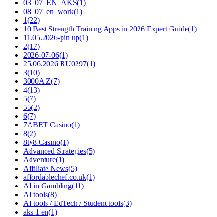
03_07_EN_AKS
(1)
08_07_en_work
(1)
1
(22)
10 Best Strength Training Apps in 2026 Expert Guide
(1)
11.05.2026-pin up
(1)
2
(17)
2026-07-06
(1)
25.06.2026 RU0297
(1)
3
(10)
3000A Z
(7)
4
(13)
5
(7)
55
(2)
6
(7)
7ABET Casino
(1)
8
(2)
8ty8 Casino
(1)
Advanced Strategies
(5)
Adventure
(1)
Affiliate News
(5)
affordablechef.co.uk
(1)
AI in Gambling
(11)
AI tools
(8)
AI tools / EdTech / Student tools
(3)
aks 1 en
(1)