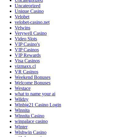
Uncategorized
Uncateorized
Unique Casino
Velobet
velobet-casino.net
Velwins
Verywell Casino
Video Slots
VIP Casino's
VIP Casinos
VIP Rewards
Visa Casinos
vizmaxx.cl
VR Casinos
Weekend Bonuses
Welcome Bonuses
Westace
what to name your ai
Wildzy
Winbig21 Casino Login
Winnita
Winnita Casino
winpalace casino
Winter
Wishwin Casino