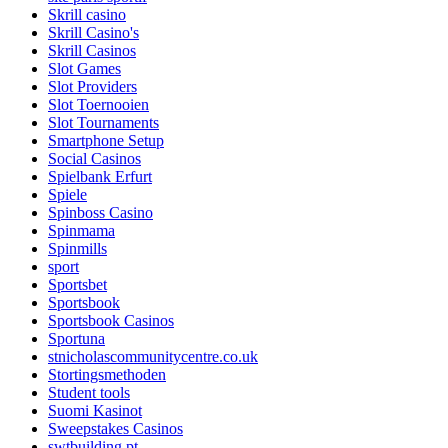
Skrill casino
Skrill Casino's
Skrill Casinos
Slot Games
Slot Providers
Slot Toernooien
Slot Tournaments
Smartphone Setup
Social Casinos
Spielbank Erfurt
Spiele
Spinboss Casino
Spinmama
Spinmills
sport
Sportsbet
Sportsbook
Sportsbook Casinos
Sportuna
stnicholascommunitycentre.co.uk
Stortingsmethoden
Student tools
Suomi Kasinot
Sweepstakes Casinos
swtbuilding.pt