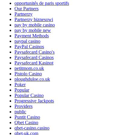
opportunités de paris sportifs
Our Partners
Partnerzy
Partnerzy biznesowi
pay by mobile casino
pay by mobile new
Payment Methods
paypal casino
PayPal Casinos
Paysafecard Casino's
Paysafecard Casinos
Paysafecard Kasinot
petitmom.co.uk
Pistolo Casino
ploughduloe.co.uk
Poker
Popular
Popular Casino
Progressive Jackpots
Providers
public
Puntit Casino
Qbet Casino
qbet-casino.casino
qbet-uk.com