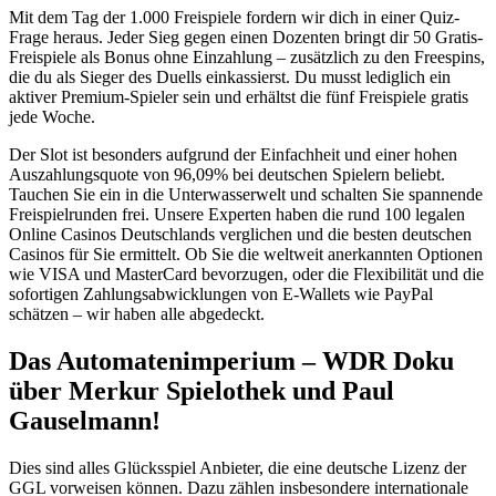
Mit dem Tag der 1.000 Freispiele fordern wir dich in einer Quiz-
Frage heraus. Jeder Sieg gegen einen Dozenten bringt dir 50 Gratis-
Freispiele als Bonus ohne Einzahlung – zusätzlich zu den Freespins,
die du als Sieger des Duells einkassierst. Du musst lediglich ein
aktiver Premium-Spieler sein und erhältst die fünf Freispiele gratis
jede Woche.
Der Slot ist besonders aufgrund der Einfachheit und einer hohen
Auszahlungsquote von 96,09% bei deutschen Spielern beliebt.
Tauchen Sie ein in die Unterwasserwelt und schalten Sie spannende
Freispielrunden frei. Unsere Experten haben die rund 100 legalen
Online Casinos Deutschlands verglichen und die besten deutschen
Casinos für Sie ermittelt. Ob Sie die weltweit anerkannten Optionen
wie VISA und MasterCard bevorzugen, oder die Flexibilität und die
sofortigen Zahlungsabwicklungen von E-Wallets wie PayPal
schätzen – wir haben alle abgedeckt.
Das Automatenimperium – WDR Doku
über Merkur Spielothek und Paul
Gauselmann!
Dies sind alles Glücksspiel Anbieter, die eine deutsche Lizenz der
GGL vorweisen können. Dazu zählen insbesondere internationale