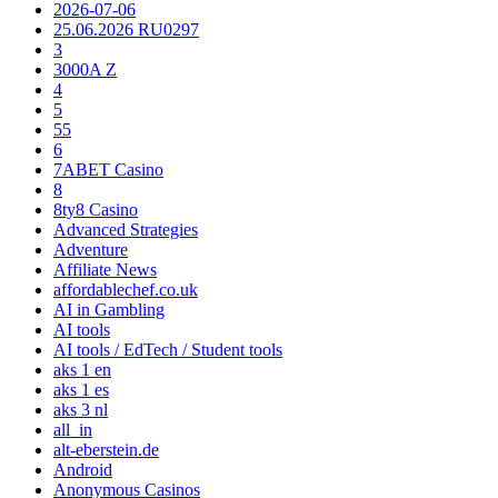
2026-07-06
25.06.2026 RU0297
3
3000A Z
4
5
55
6
7ABET Casino
8
8ty8 Casino
Advanced Strategies
Adventure
Affiliate News
affordablechef.co.uk
AI in Gambling
AI tools
AI tools / EdTech / Student tools
aks 1 en
aks 1 es
aks 3 nl
all_in
alt-eberstein.de
Android
Anonymous Casinos