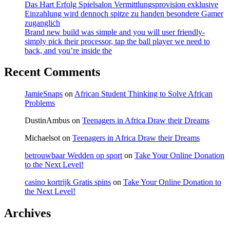
Das Hart Erfolg Spielsalon Vermittlungsprovision exklusive
Einzahlung wird dennoch spitze zu handen besondere Gamer
zuganglich
Brand new build was simple and you will user friendly-
simply pick their processor, tap the ball player we need to
back, and you’re inside the
Recent Comments
JamieSnaps
on
African Student Thinking to Solve African
Problems
DustinAmbus
on
Teenagers in Africa Draw their Dreams
Michaelsot
on
Teenagers in Africa Draw their Dreams
betrouwbaar Wedden op sport
on
Take Your Online Donation
to the Next Level!
casino kortrijk Gratis spins
on
Take Your Online Donation to
the Next Level!
Archives