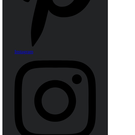
Instagram