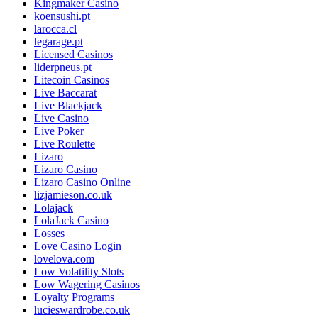
Kingmaker Casino
koensushi.pt
larocca.cl
legarage.pt
Licensed Casinos
liderpneus.pt
Litecoin Casinos
Live Baccarat
Live Blackjack
Live Casino
Live Poker
Live Roulette
Lizaro
Lizaro Casino
Lizaro Casino Online
lizjamieson.co.uk
Lolajack
LolaJack Casino
Losses
Love Casino Login
lovelova.com
Low Volatility Slots
Low Wagering Casinos
Loyalty Programs
lucieswardrobe.co.uk