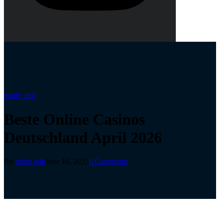
ready_text
Beste Online Casinos
Deutschland April 2026
By
vishu jain
June 16, 2025
0 Comments