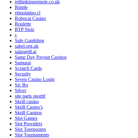
rethinkingremote.co.uk
Ripple
ritmolatino.cl
Robocat Casino
Roulette
RTP Slots
s
Safe Gambling
sahel.org.uk
salasgrill.at
Same Day Payout Casinos
Samurai
Scratch Cards
Security
Seven Casino Login
Sic Bo
Silver
site paris sportif
Skrill casino
Skrill Casino's
Skrill Casinos
Slot Games
Slot Providers
Slot Toernooien
Slot Tournaments