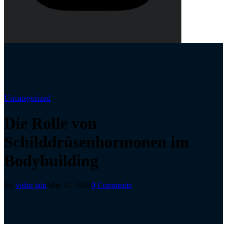
Uncategorized
Die Rolle von
Schilddrüsenhormonen im
Bodybuilding
By
vishu jain
May 11, 2026
0 Comments