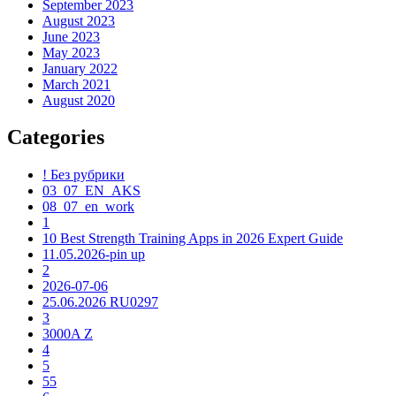
September 2023
August 2023
June 2023
May 2023
January 2022
March 2021
August 2020
Categories
! Без рубрики
03_07_EN_AKS
08_07_en_work
1
10 Best Strength Training Apps in 2026 Expert Guide
11.05.2026-pin up
2
2026-07-06
25.06.2026 RU0297
3
3000A Z
4
5
55