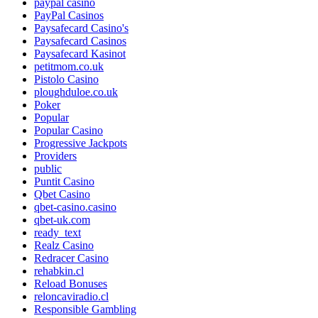
paypal casino
PayPal Casinos
Paysafecard Casino's
Paysafecard Casinos
Paysafecard Kasinot
petitmom.co.uk
Pistolo Casino
ploughduloe.co.uk
Poker
Popular
Popular Casino
Progressive Jackpots
Providers
public
Puntit Casino
Qbet Casino
qbet-casino.casino
qbet-uk.com
ready_text
Realz Casino
Redracer Casino
rehabkin.cl
Reload Bonuses
reloncaviradio.cl
Responsible Gambling