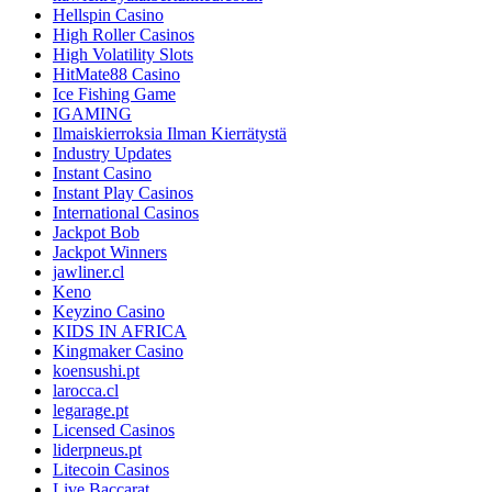
Hellspin Casino
High Roller Casinos
High Volatility Slots
HitMate88 Casino
Ice Fishing Game
IGAMING
Ilmaiskierroksia Ilman Kierrätystä
Industry Updates
Instant Casino
Instant Play Casinos
International Casinos
Jackpot Bob
Jackpot Winners
jawliner.cl
Keno
Keyzino Casino
KIDS IN AFRICA
Kingmaker Casino
koensushi.pt
larocca.cl
legarage.pt
Licensed Casinos
liderpneus.pt
Litecoin Casinos
Live Baccarat