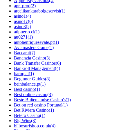
Apple Pay Casinos
(4)
apr_prod
(2)
arcelikankarabolgeservisi
(1)
asino1
(4)
asino1c
(6)
asino3
(2)
atipuerto.cl
(1)
au0271
(1)
autohenriquesevale.pt
(1)
Aviamasters Game
(1)
Baccarat
(7)
Bananzia Casino
(3)
Bank Transfer Casinos
(6)
Bankroll Management
(4)
baroq.at
(1)
Beginner Guides
(8)
beinbalance.pt
(1)
Best casino
(1)
Best online casino
(3)
Beste Buitenlandse Casino's
(1)
Bet on red casino Portugal
(1)
Bet Riviera Casino
(1)
Betero Casino
(1)
Big Wins
(8)
bilbosurfshop.co.uk
(4)