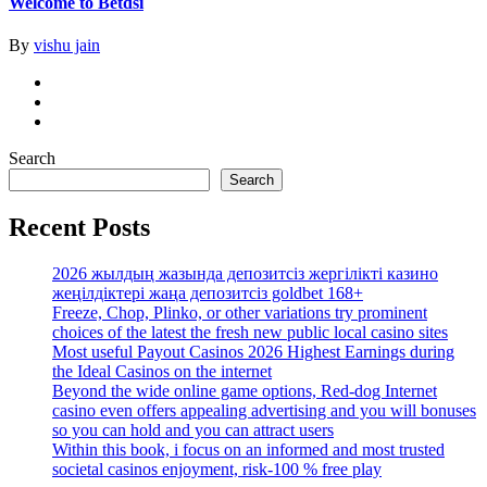
Welcome to Betdsi
By
vishu jain
Search
Search
Recent Posts
2026 жылдың жазында депозитсіз жергілікті казино
жеңілдіктері жаңа депозитсіз goldbet 168+
Freeze, Chop, Plinko, or other variations try prominent
choices of the latest the fresh new public local casino sites
Most useful Payout Casinos 2026 Highest Earnings during
the Ideal Casinos on the internet
Beyond the wide online game options, Red-dog Internet
casino even offers appealing advertising and you will bonuses
so you can hold and you can attract users
Within this book, i focus on an informed and most trusted
societal casinos enjoyment, risk-100 % free play