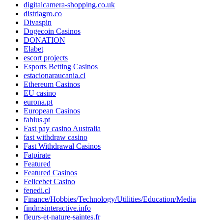
digitalcamera-shopping.co.uk
distriagro.co
Divaspin
Dogecoin Casinos
DONATION
Elabet
escort projects
Esports Betting Casinos
estacionaraucania.cl
Ethereum Casinos
EU casino
eurona.pt
European Casinos
fabius.pt
Fast pay casino Australia
fast withdraw casino
Fast Withdrawal Casinos
Fatpirate
Featured
Featured Casinos
Felicebet Casino
fenedi.cl
Finance/Hobbies/Technology/Utilities/Education/Media
findmsinteractive.info
fleurs-et-nature-saintes.fr