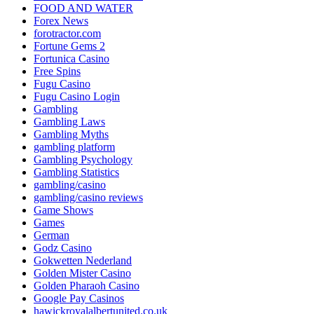
FOOD AND WATER
Forex News
forotractor.com
Fortune Gems 2
Fortunica Casino
Free Spins
Fugu Casino
Fugu Casino Login
Gambling
Gambling Laws
Gambling Myths
gambling platform
Gambling Psychology
Gambling Statistics
gambling/casino
gambling/casino reviews
Game Shows
Games
German
Godz Casino
Gokwetten Nederland
Golden Mister Casino
Golden Pharaoh Casino
Google Pay Casinos
hawickroyalalbertunited.co.uk