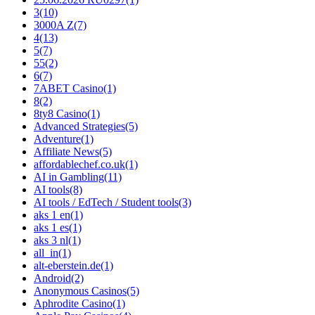
3
(10)
3000A Z
(7)
4
(13)
5
(7)
55
(2)
6
(7)
7ABET Casino
(1)
8
(2)
8ty8 Casino
(1)
Advanced Strategies
(5)
Adventure
(1)
Affiliate News
(5)
affordablechef.co.uk
(1)
AI in Gambling
(11)
AI tools
(8)
AI tools / EdTech / Student tools
(3)
aks 1 en
(1)
aks 1 es
(1)
aks 3 nl
(1)
all_in
(1)
alt-eberstein.de
(1)
Android
(2)
Anonymous Casinos
(5)
Aphrodite Casino
(1)