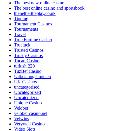
The best new online casino
The best online casino and sportsbook
thenethertheplay.co.uk
Tipping
Tournament Casinos
Tournaments
Travel
True Fortune Casino
Trueluck
Trusted Casinos
Trustly Casinos
Tucan Casino
turkish 220
TuzBet Casino
Uitbetalingslimieten
UK Casinos
uncategorised
Uncategorized
Uncateorized
Unique Casino
Velobet
velobet-casino.net
Velwins
Verywell Casino
Video Slots