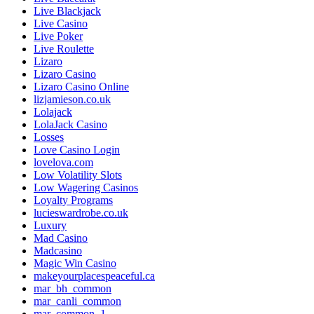
Live Blackjack
Live Casino
Live Poker
Live Roulette
Lizaro
Lizaro Casino
Lizaro Casino Online
lizjamieson.co.uk
Lolajack
LolaJack Casino
Losses
Love Casino Login
lovelova.com
Low Volatility Slots
Low Wagering Casinos
Loyalty Programs
lucieswardrobe.co.uk
Luxury
Mad Casino
Madcasino
Magic Win Casino
makeyourplacespeaceful.ca
mar_bh_common
mar_canli_common
mar_common_1