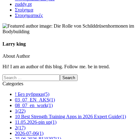
zuddy.pt
Στοίχημα
Στοιχηματικές
Larry king
About Author
Hi! I am an author of this blog. Follow me. be in trend.
Categories
! Без рубрики
(5)
03_07_EN_AKS
(1)
08_07_en_work
(1)
1
(22)
10 Best Strength Training Apps in 2026 Expert Guide
(1)
11.05.2026-pin up
(1)
2
(17)
2026-07-06
(1)
25.06.2026 RU0297
(1)