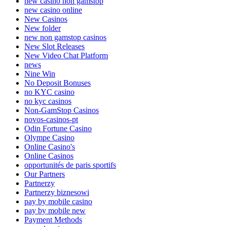
new casino non gamstop
new casino online
New Casinos
New folder
new non gamstop casinos
New Slot Releases
New Video Chat Platform
news
Nine Win
No Deposit Bonuses
no KYC casino
no kyc casinos
Non-GamStop Casinos
novos-casinos-pt
Odin Fortune Casino
Olympe Casino
Online Casino's
Online Casinos
opportunités de paris sportifs
Our Partners
Partnerzy
Partnerzy biznesowi
pay by mobile casino
pay by mobile new
Payment Methods