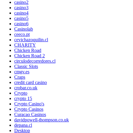
casino2
casino3
casino4
casino5
casino6
Casinolab
ceeco.pt
cevichazoquilin.cl
CHARITY
Chicken Road
Chicken Road 2
circulodecorredores.cl
Classic Slots
cmgv.es
Craps
credit card casino
crobar.co.uk
Crypto
crypto 15
Crypto Casino's
Crypto Casinos
Curacao Casinos
davidpowell-thompson.co.uk
depana.cl
Desktop