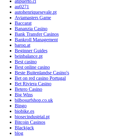
atipuerto.cl
au0271
autohenriquesevale.pt
Aviamasters Game
Baccarat
Bananzia Casino
Bank Transfer Casinos
Bankroll Management
baroq.at
Beginner Guides
beinbalance.pt
Best casino
Best online casino
Beste Buitenlandse Casino's
Bet on red casino Portugal
Bet Riviera Casino
Betero Casino
Big Wins
bilbosurfshop.co.uk
Bingo
biobike.es
biosecindustrial.pt
Bitcoin Casinos
Blackjack
blog