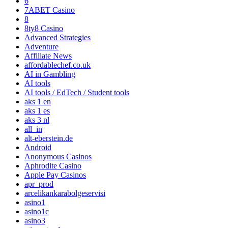
6
7ABET Casino
8
8ty8 Casino
Advanced Strategies
Adventure
Affiliate News
affordablechef.co.uk
AI in Gambling
AI tools
AI tools / EdTech / Student tools
aks 1 en
aks 1 es
aks 3 nl
all_in
alt-eberstein.de
Android
Anonymous Casinos
Aphrodite Casino
Apple Pay Casinos
apr_prod
arcelikankarabolgeservisi
asino1
asino1c
asino3