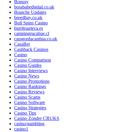
Bonusy
bossbabedigital.co.uk
Branche Updates
breedbay.co.uk
Bull Spins Casino
burritoazteca.es
campingrucahue.cl
caragordacantina.co.uk
CasaBet
Cashback Casinos
Casino
Casino Comparison
Casino Guides
Casino Interviews
Casino News
Casino Promotions
Casino Rankings
Casino Reviews
Casino Scams
Casino Software
Casino Strategies
Casino Tips
Casino Zonder CRUKS
casino/gambling
casino1