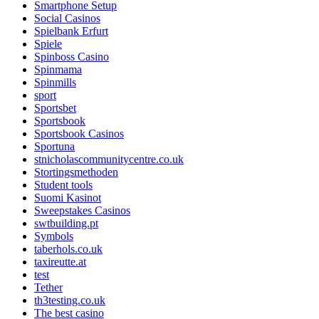
Smartphone Setup
Social Casinos
Spielbank Erfurt
Spiele
Spinboss Casino
Spinmama
Spinmills
sport
Sportsbet
Sportsbook
Sportsbook Casinos
Sportuna
stnicholascommunitycentre.co.uk
Stortingsmethoden
Student tools
Suomi Kasinot
Sweepstakes Casinos
swtbuilding.pt
Symbols
taberhols.co.uk
taxireutte.at
test
Tether
th3testing.co.uk
The best casino