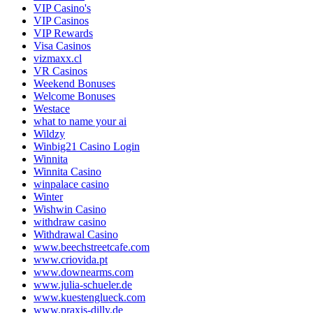
VIP Casino's
VIP Casinos
VIP Rewards
Visa Casinos
vizmaxx.cl
VR Casinos
Weekend Bonuses
Welcome Bonuses
Westace
what to name your ai
Wildzy
Winbig21 Casino Login
Winnita
Winnita Casino
winpalace casino
Winter
Wishwin Casino
withdraw casino
Withdrawal Casino
www.beechstreetcafe.com
www.criovida.pt
www.downearms.com
www.julia-schueler.de
www.kuestenglueck.com
www.praxis-dilly.de