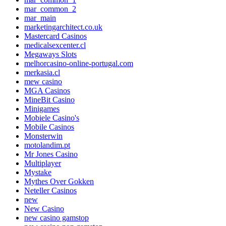
mar_common_2
mar_main
marketingarchitect.co.uk
Mastercard Casinos
medicalsexcenter.cl
Megaways Slots
melhorcasino-online-portugal.com
merkasia.cl
mew casino
MGA Casinos
MineBit Casino
Minigames
Mobiele Casino's
Mobile Casinos
Monsterwin
motolandim.pt
Mr Jones Casino
Multiplayer
Mystake
Mythes Over Gokken
Neteller Casinos
new
New Casino
new casino gamstop