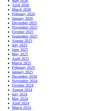
May 2026
April 2026
March 2026
February 2026
January 2026
December 2025
November 2025
October 2025
September 2025
August 2025
July 2025
June 2025
May 2025
April 2025
March 2025
February 2025
January 2025
December 2024
November 2024
October 2024
August 2024
July 2024
May 2024
April 2024
March 2024