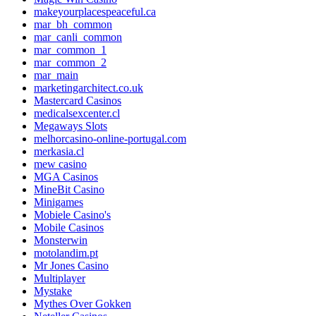
makeyourplacespeaceful.ca
mar_bh_common
mar_canli_common
mar_common_1
mar_common_2
mar_main
marketingarchitect.co.uk
Mastercard Casinos
medicalsexcenter.cl
Megaways Slots
melhorcasino-online-portugal.com
merkasia.cl
mew casino
MGA Casinos
MineBit Casino
Minigames
Mobiele Casino's
Mobile Casinos
Monsterwin
motolandim.pt
Mr Jones Casino
Multiplayer
Mystake
Mythes Over Gokken