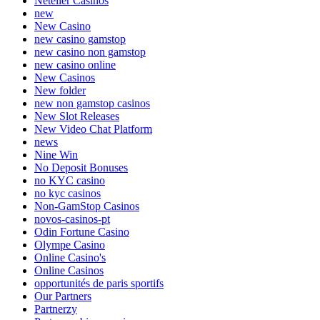
Neteller Casinos
new
New Casino
new casino gamstop
new casino non gamstop
new casino online
New Casinos
New folder
new non gamstop casinos
New Slot Releases
New Video Chat Platform
news
Nine Win
No Deposit Bonuses
no KYC casino
no kyc casinos
Non-GamStop Casinos
novos-casinos-pt
Odin Fortune Casino
Olympe Casino
Online Casino's
Online Casinos
opportunités de paris sportifs
Our Partners
Partnerzy