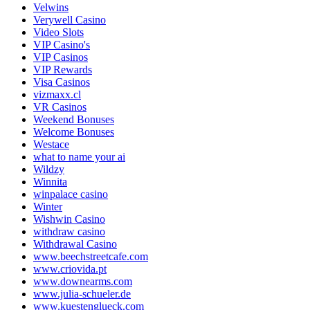
Velwins
Verywell Casino
Video Slots
VIP Casino's
VIP Casinos
VIP Rewards
Visa Casinos
vizmaxx.cl
VR Casinos
Weekend Bonuses
Welcome Bonuses
Westace
what to name your ai
Wildzy
Winnita
winpalace casino
Winter
Wishwin Casino
withdraw casino
Withdrawal Casino
www.beechstreetcafe.com
www.criovida.pt
www.downearms.com
www.julia-schueler.de
www.kuestenglueck.com