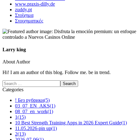
www.praxis-dilly.de
zuddy.pt
Στοίχημα
Στοιχηματικές
Larry king
About Author
Hi! I am an author of this blog. Follow me. be in trend.
Categories
! Без рубрики
(5)
03_07_EN_AKS
(1)
08_07_en_work
(1)
1
(15)
10 Best Strength Training Apps in 2026 Expert Guide
(1)
11.05.2026-pin up
(1)
2
(13)
2026-07-06
(1)