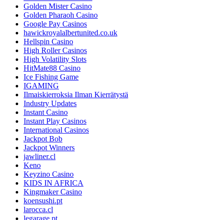
Golden Mister Casino
Golden Pharaoh Casino
Google Pay Casinos
hawickroyalalbertunited.co.uk
Hellspin Casino
High Roller Casinos
High Volatility Slots
HitMate88 Casino
Ice Fishing Game
IGAMING
Ilmaiskierroksia Ilman Kierrätystä
Industry Updates
Instant Casino
Instant Play Casinos
International Casinos
Jackpot Bob
Jackpot Winners
jawliner.cl
Keno
Keyzino Casino
KIDS IN AFRICA
Kingmaker Casino
koensushi.pt
larocca.cl
legarage.pt