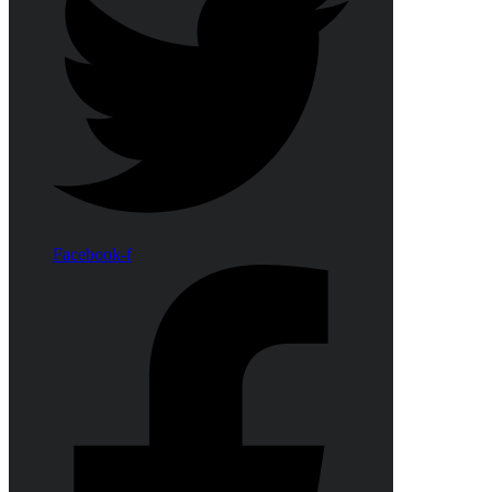
Facebook-f