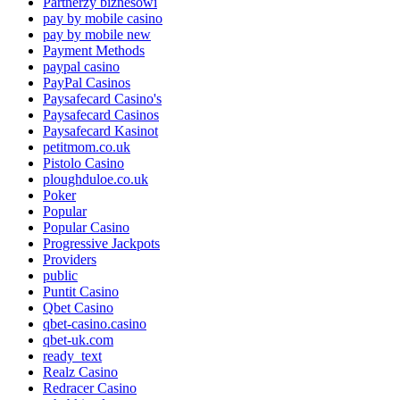
Partnerzy biznesowi
pay by mobile casino
pay by mobile new
Payment Methods
paypal casino
PayPal Casinos
Paysafecard Casino's
Paysafecard Casinos
Paysafecard Kasinot
petitmom.co.uk
Pistolo Casino
ploughduloe.co.uk
Poker
Popular
Popular Casino
Progressive Jackpots
Providers
public
Puntit Casino
Qbet Casino
qbet-casino.casino
qbet-uk.com
ready_text
Realz Casino
Redracer Casino