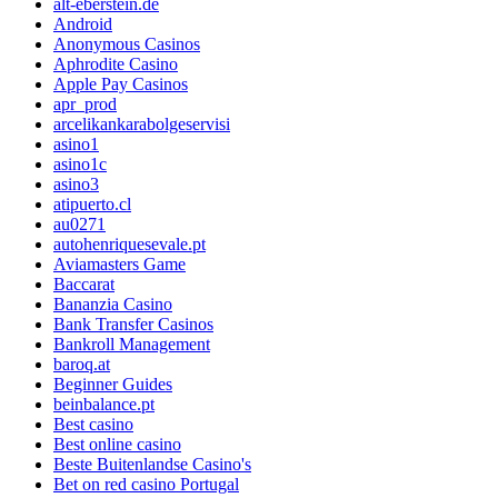
alt-eberstein.de
Android
Anonymous Casinos
Aphrodite Casino
Apple Pay Casinos
apr_prod
arcelikankarabolgeservisi
asino1
asino1c
asino3
atipuerto.cl
au0271
autohenriquesevale.pt
Aviamasters Game
Baccarat
Bananzia Casino
Bank Transfer Casinos
Bankroll Management
baroq.at
Beginner Guides
beinbalance.pt
Best casino
Best online casino
Beste Buitenlandse Casino's
Bet on red casino Portugal