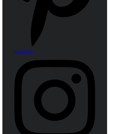
Instagram