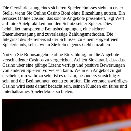
Die Gewährleistung eines sicheren Spielerlebnisses steht an erster
Stelle, wenn Sie Online Casino Boni ohne Einzahlung nutzen. Ein
seriöses Online Casino, das solche Angebote präsentiert, legt Wert
auf faire Spielpraktiken und den Schutz seiner Spieler. Dies
beinhaltet transparente Bonusbedingungen, eine sichere
Datenübertragung und zuverlässige Zahlungsmethoden. Die
Integrität des Betreibers ist der Schlüssel zu einem sorgenfreien
Spielerlebnis, selbst wenn Sie kein eigenes Geld einzahlen.
Nutzen Sie Bonusangebote ohne Einzahlung, um die Angebote
verschiedener Casinos zu vergleichen. Achten Sie darauf, dass das
Casino über eine gültige Lizenz verfügt und positive Bewertungen
von anderen Spielern vorweisen kann. Wenn ein Angebot zu gut
erscheint, um wahr zu sein, ist es ratsam, besonders vorsichtig zu
sein und die Bedingungen genau zu prüfen. Ein vertrauenswürdiges
Casino wird stets darauf bedacht sein, seinen Kunden ein faires und
unterhaltsames Spielerlebnis zu bieten.