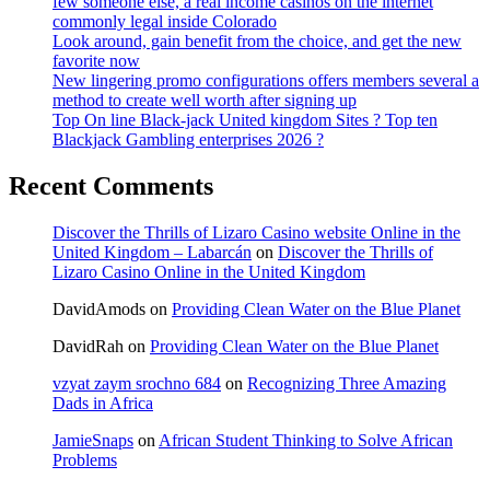
few someone else, a real income casinos on the internet
commonly legal inside Colorado
Look around, gain benefit from the choice, and get the new
favorite now
New lingering promo configurations offers members several a
method to create well worth after signing up
Top On line Black-jack United kingdom Sites ? Top ten
Blackjack Gambling enterprises 2026 ?
Recent Comments
Discover the Thrills of Lizaro Casino website Online in the
United Kingdom – Labarcán
on
Discover the Thrills of
Lizaro Casino Online in the United Kingdom
DavidAmods
on
Providing Clean Water on the Blue Planet
DavidRah
on
Providing Clean Water on the Blue Planet
vzyat zaym srochno 684
on
Recognizing Three Amazing
Dads in Africa
JamieSnaps
on
African Student Thinking to Solve African
Problems