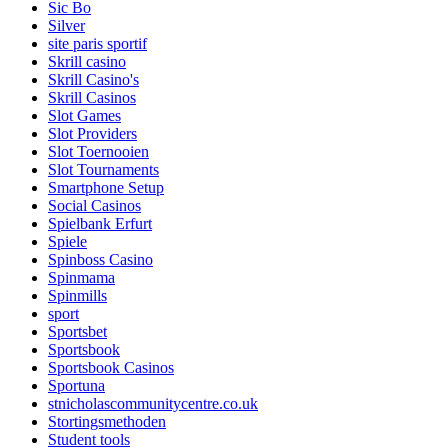
Sic Bo
Silver
site paris sportif
Skrill casino
Skrill Casino's
Skrill Casinos
Slot Games
Slot Providers
Slot Toernooien
Slot Tournaments
Smartphone Setup
Social Casinos
Spielbank Erfurt
Spiele
Spinboss Casino
Spinmama
Spinmills
sport
Sportsbet
Sportsbook
Sportsbook Casinos
Sportuna
stnicholascommunitycentre.co.uk
Stortingsmethoden
Student tools