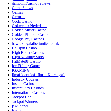
gambling/casino reviews
Game Shows
Games
German
Godz Casino
Gokwetten Nederland
Golden Mister Casino
Golden Pharaoh Casino
Google Pay Casinos
hawickroyalalbertunited.co.uk
Hellspin Casino
High Roller Casinos
High Volatility Slots
HitMate88 Casino
Ice Fishing Game
IGAMING
Ilmaiskierroksia Ilman Kierrätystä
Industry Updates
Instant Casino
Instant Play Casinos
International Casinos
Jackpot Bob
Jackpot Winners
jawliner.cl
Keno