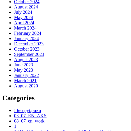
October 2024
August 2024
July 2024
May 2024
April 2024
March 2024
February 2024
January 2024
December 2023
October 2023
September 2023
August 2023
June 2023
May 2023
January 2022
March 2021
August 2020
Categories
! Без рубрики
03_07_EN_AKS
08_07_en_work
1