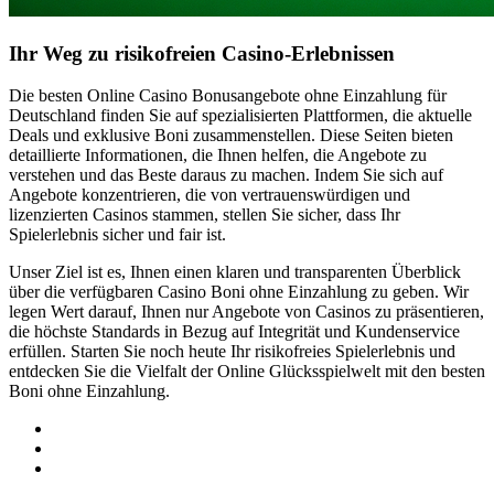
Ihr Weg zu risikofreien Casino-Erlebnissen
Die besten Online Casino Bonusangebote ohne Einzahlung für
Deutschland finden Sie auf spezialisierten Plattformen, die aktuelle
Deals und exklusive Boni zusammenstellen. Diese Seiten bieten
detaillierte Informationen, die Ihnen helfen, die Angebote zu
verstehen und das Beste daraus zu machen. Indem Sie sich auf
Angebote konzentrieren, die von vertrauenswürdigen und
lizenzierten Casinos stammen, stellen Sie sicher, dass Ihr
Spielerlebnis sicher und fair ist.
Unser Ziel ist es, Ihnen einen klaren und transparenten Überblick
über die verfügbaren Casino Boni ohne Einzahlung zu geben. Wir
legen Wert darauf, Ihnen nur Angebote von Casinos zu präsentieren,
die höchste Standards in Bezug auf Integrität und Kundenservice
erfüllen. Starten Sie noch heute Ihr risikofreies Spielerlebnis und
entdecken Sie die Vielfalt der Online Glücksspielwelt mit den besten
Boni ohne Einzahlung.