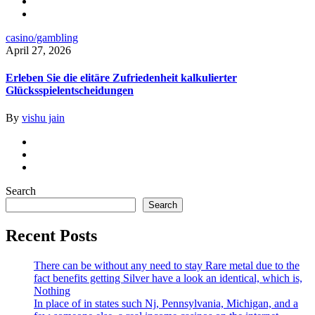
casino/gambling
April 27, 2026
Erleben Sie die elitäre Zufriedenheit kalkulierter
Glücksspielentscheidungen
By
vishu jain
Search
Search
Recent Posts
There can be without any need to stay Rare metal due to the
fact benefits getting Silver have a look an identical, which is,
Nothing
In place of in states such Nj, Pennsylvania, Michigan, and a