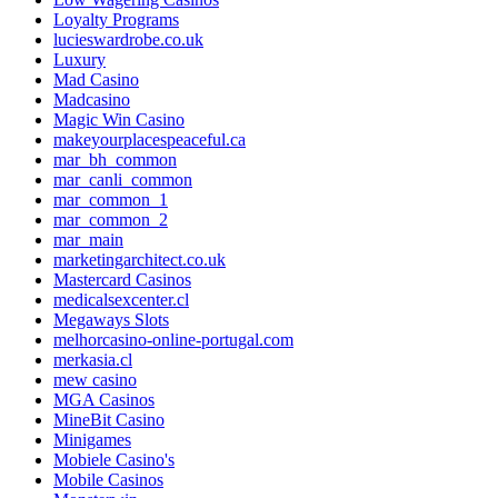
Loyalty Programs
lucieswardrobe.co.uk
Luxury
Mad Casino
Madcasino
Magic Win Casino
makeyourplacespeaceful.ca
mar_bh_common
mar_canli_common
mar_common_1
mar_common_2
mar_main
marketingarchitect.co.uk
Mastercard Casinos
medicalsexcenter.cl
Megaways Slots
melhorcasino-online-portugal.com
merkasia.cl
mew casino
MGA Casinos
MineBit Casino
Minigames
Mobiele Casino's
Mobile Casinos