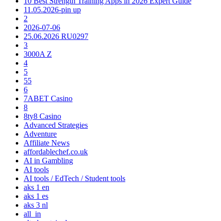
10 Best Strength Training Apps in 2026 Expert Guide
11.05.2026-pin up
2
2026-07-06
25.06.2026 RU0297
3
3000A Z
4
5
55
6
7ABET Casino
8
8ty8 Casino
Advanced Strategies
Adventure
Affiliate News
affordablechef.co.uk
AI in Gambling
AI tools
AI tools / EdTech / Student tools
aks 1 en
aks 1 es
aks 3 nl
all_in