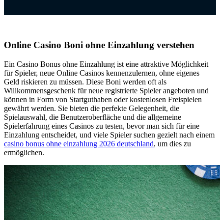
Online Casino Boni ohne Einzahlung verstehen
Ein Casino Bonus ohne Einzahlung ist eine attraktive Möglichkeit
für Spieler, neue Online Casinos kennenzulernen, ohne eigenes
Geld riskieren zu müssen. Diese Boni werden oft als
Willkommensgeschenk für neue registrierte Spieler angeboten und
können in Form von Startguthaben oder kostenlosen Freispielen
gewährt werden. Sie bieten die perfekte Gelegenheit, die
Spielauswahl, die Benutzeroberfläche und die allgemeine
Spielerfahrung eines Casinos zu testen, bevor man sich für eine
Einzahlung entscheidet, und viele Spieler suchen gezielt nach einem
casino bonus ohne einzahlung 2026 deutschland
, um dies zu
ermöglichen.