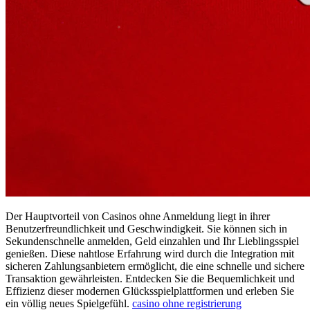
Der Hauptvorteil von Casinos ohne Anmeldung liegt in ihrer
Benutzerfreundlichkeit und Geschwindigkeit. Sie können sich in
Sekundenschnelle anmelden, Geld einzahlen und Ihr Lieblingsspiel
genießen. Diese nahtlose Erfahrung wird durch die Integration mit
sicheren Zahlungsanbietern ermöglicht, die eine schnelle und sichere
Transaktion gewährleisten. Entdecken Sie die Bequemlichkeit und
Effizienz dieser modernen Glücksspielplattformen und erleben Sie
ein völlig neues Spielgefühl.
casino ohne registrierung