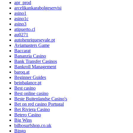
apr_prod
arcelikankarabolgeservisi
asino1
asino1c
asino3
atipuerto.cl
au0271
autohenriquesevale.pt
Aviamasters Game
Baccarat
Bananzia Casino
Bank Transfer Casinos
Bankroll Management
baroq.at
Beginner Guides
beinbalance.pt
Best casino
Best online casino
Beste Buitenlandse Casino's
Bet on red casino Portugal
Bet Riviera Casino
Betero Casino
Big Wins
bilbosurfshop.co.uk
Bingo