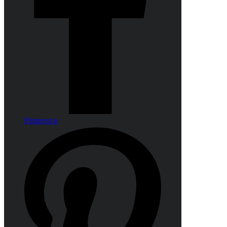
Pinterest-p