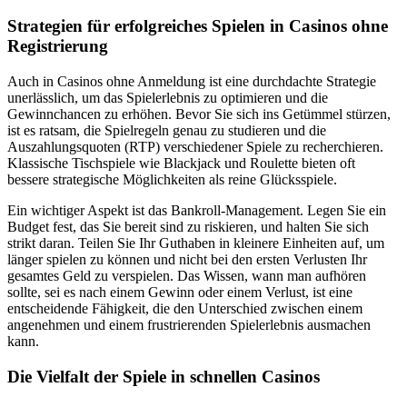
Strategien für erfolgreiches Spielen in Casinos ohne
Registrierung
Auch in Casinos ohne Anmeldung ist eine durchdachte Strategie
unerlässlich, um das Spielerlebnis zu optimieren und die
Gewinnchancen zu erhöhen. Bevor Sie sich ins Getümmel stürzen,
ist es ratsam, die Spielregeln genau zu studieren und die
Auszahlungsquoten (RTP) verschiedener Spiele zu recherchieren.
Klassische Tischspiele wie Blackjack und Roulette bieten oft
bessere strategische Möglichkeiten als reine Glücksspiele.
Ein wichtiger Aspekt ist das Bankroll-Management. Legen Sie ein
Budget fest, das Sie bereit sind zu riskieren, und halten Sie sich
strikt daran. Teilen Sie Ihr Guthaben in kleinere Einheiten auf, um
länger spielen zu können und nicht bei den ersten Verlusten Ihr
gesamtes Geld zu verspielen. Das Wissen, wann man aufhören
sollte, sei es nach einem Gewinn oder einem Verlust, ist eine
entscheidende Fähigkeit, die den Unterschied zwischen einem
angenehmen und einem frustrierenden Spielerlebnis ausmachen
kann.
Die Vielfalt der Spiele in schnellen Casinos