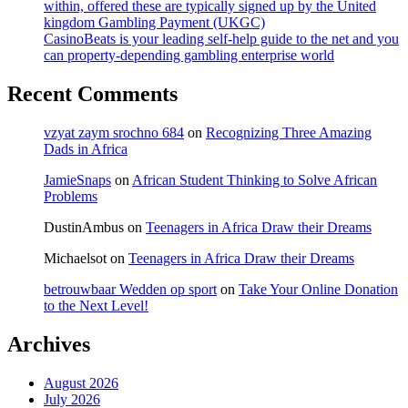
within, offered these are typically signed up by the United
kingdom Gambling Payment (UKGC)
CasinoBeats is your leading self-help guide to the net and you
can property-depending gambling enterprise world
Recent Comments
vzyat zaym srochno 684
on
Recognizing Three Amazing
Dads in Africa
JamieSnaps
on
African Student Thinking to Solve African
Problems
DustinAmbus
on
Teenagers in Africa Draw their Dreams
Michaelsot
on
Teenagers in Africa Draw their Dreams
betrouwbaar Wedden op sport
on
Take Your Online Donation
to the Next Level!
Archives
August 2026
July 2026