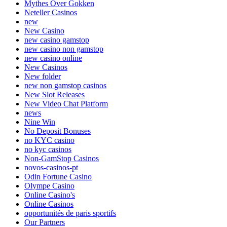
Mythes Over Gokken
Neteller Casinos
new
New Casino
new casino gamstop
new casino non gamstop
new casino online
New Casinos
New folder
new non gamstop casinos
New Slot Releases
New Video Chat Platform
news
Nine Win
No Deposit Bonuses
no KYC casino
no kyc casinos
Non-GamStop Casinos
novos-casinos-pt
Odin Fortune Casino
Olympe Casino
Online Casino's
Online Casinos
opportunités de paris sportifs
Our Partners