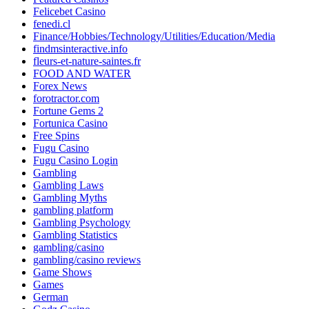
Felicebet Casino
fenedi.cl
Finance/Hobbies/Technology/Utilities/Education/Media
findmsinteractive.info
fleurs-et-nature-saintes.fr
FOOD AND WATER
Forex News
forotractor.com
Fortune Gems 2
Fortunica Casino
Free Spins
Fugu Casino
Fugu Casino Login
Gambling
Gambling Laws
Gambling Myths
gambling platform
Gambling Psychology
Gambling Statistics
gambling/casino
gambling/casino reviews
Game Shows
Games
German