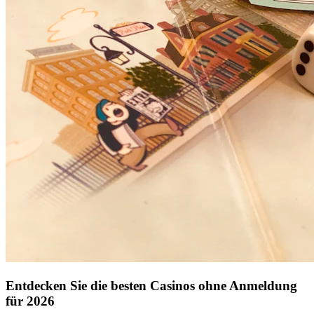
Entdecken Sie die besten Casinos ohne Anmeldung
für 2026