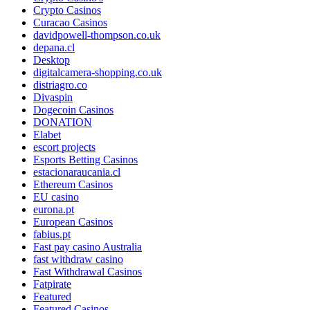
Crypto Casinos
Curacao Casinos
davidpowell-thompson.co.uk
depana.cl
Desktop
digitalcamera-shopping.co.uk
distriagro.co
Divaspin
Dogecoin Casinos
DONATION
Elabet
escort projects
Esports Betting Casinos
estacionaraucania.cl
Ethereum Casinos
EU casino
eurona.pt
European Casinos
fabius.pt
Fast pay casino Australia
fast withdraw casino
Fast Withdrawal Casinos
Fatpirate
Featured
Featured Casinos