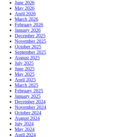
June 2026
May 2026
April 2026
March 2026
February 2026
January 2026
December 2025
November 2025
October 2025
September 2025
August 2025
July 2025
June 2025
May 2025
April 2025
March 2025
February 2025
January 2025
December 2024
November 2024
October 2024
August 2024
July 2024
May 2024
April 2024