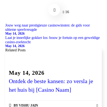
16
Jouw weg naar prestigieuze casinowinsten: de gids voor
ultieme speelvreugde
May 14, 2026
Laat je innerlijke gokker los: bouw je fortuin op een geweldige
casino-zoektocht
May 14, 2026
Related Posts
Gambling
May 14, 2026
Ontdek de beste kansen: zo versla je
het huis bij [Casino Naam]
BY
VISHU JAIN