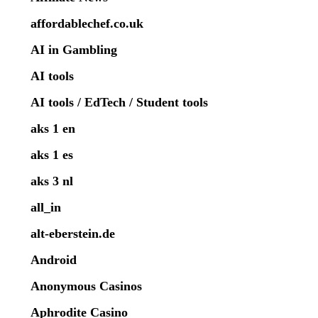
affordablechef.co.uk
AI in Gambling
AI tools
AI tools / EdTech / Student tools
aks 1 en
aks 1 es
aks 3 nl
all_in
alt-eberstein.de
Android
Anonymous Casinos
Aphrodite Casino