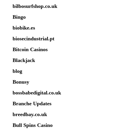
bilbosurfshop.co.uk
Bingo
biobike.es
biosecindustrial.pt
Bitcoin Casinos
Blackjack
blog
Bonusy
bossbabedigital.co.uk
Branche Updates
breedbay.co.uk
Bull Spins Casino