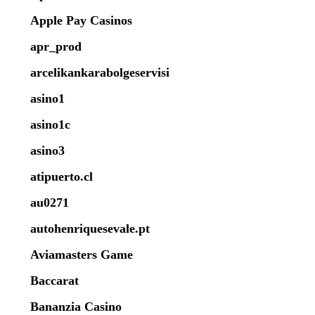
Apple Pay Casinos
apr_prod
arcelikankarabolgeservisi
asino1
asino1c
asino3
atipuerto.cl
au0271
autohenriquesevale.pt
Aviamasters Game
Baccarat
Bananzia Casino