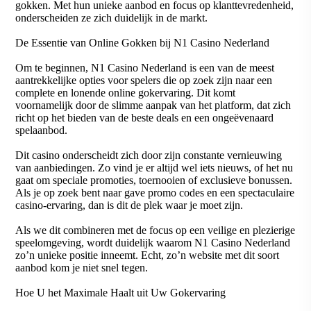
gokken. Met hun unieke aanbod en focus op klanttevredenheid,
onderscheiden ze zich duidelijk in de markt.
De Essentie van Online Gokken bij N1 Casino Nederland
Om te beginnen, N1 Casino Nederland is een van de meest
aantrekkelijke opties voor spelers die op zoek zijn naar een
complete en lonende online gokervaring. Dit komt
voornamelijk door de slimme aanpak van het platform, dat zich
richt op het bieden van de beste deals en een ongeëvenaard
spelaanbod.
Dit casino onderscheidt zich door zijn constante vernieuwing
van aanbiedingen. Zo vind je er altijd wel iets nieuws, of het nu
gaat om speciale promoties, toernooien of exclusieve bonussen.
Als je op zoek bent naar gave promo codes en een spectaculaire
casino-ervaring, dan is dit de plek waar je moet zijn.
Als we dit combineren met de focus op een veilige en plezierige
speelomgeving, wordt duidelijk waarom N1 Casino Nederland
zo’n unieke positie inneemt. Echt, zo’n website met dit soort
aanbod kom je niet snel tegen.
Hoe U het Maximale Haalt uit Uw Gokervaring