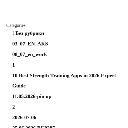
Categories
! Без рубрики
03_07_EN_AKS
08_07_en_work
1
10 Best Strength Training Apps in 2026 Expert
Guide
11.05.2026-pin up
2
2026-07-06