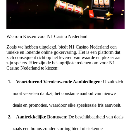
Waarom Kiezen voor N1 Casino Nederland
Zoals we hebben uitgelegd, biedt N1 Casino Nederland een
unieke en lonende online gokervaring. Het is een platform dat
zich consequent richt op het leveren van waarde en plezier aan
zijn spelers. Hier zijn de belangrijkste redenen om voor N1
Casino Nederland te kiezen:
Voortdurend Vernieuwende Aanbiedingen
: U zult zich
nooit vervelen dankzij het constante aanbod van nieuwe
deals en promoties, waardoor elke speelsessie fris aanvoelt.
Aantrekkelijke Bonussen
: De beschikbaarheid van deals
zoals een bonus zonder storting biedt uitstekende