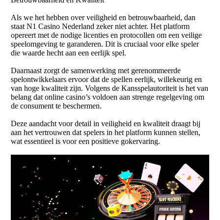
Als we het hebben over veiligheid en betrouwbaarheid, dan
staat N1 Casino Nederland zeker niet achter. Het platform
opereert met de nodige licenties en protocollen om een veilige
speelomgeving te garanderen. Dit is cruciaal voor elke speler
die waarde hecht aan een eerlijk spel.
Daarnaast zorgt de samenwerking met gerenommeerde
spelontwikkelaars ervoor dat de spellen eerlijk, willekeurig en
van hoge kwaliteit zijn. Volgens de Kansspelautoriteit is het van
belang dat online casino’s voldoen aan strenge regelgeving om
de consument te beschermen.
Deze aandacht voor detail in veiligheid en kwaliteit draagt bij
aan het vertrouwen dat spelers in het platform kunnen stellen,
wat essentieel is voor een positieve gokervaring.