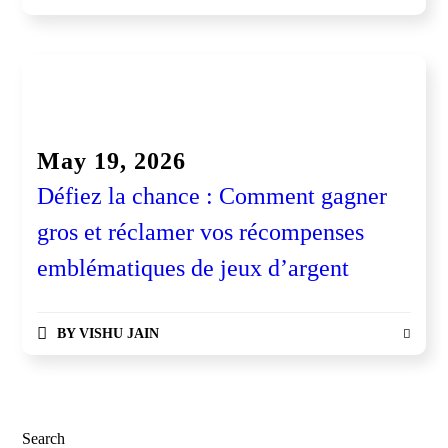
Gambling
May 19, 2026
Défiez la chance : Comment gagner
gros et réclamer vos récompenses
emblématiques de jeux d’argent
BY
VISHU JAIN
Search