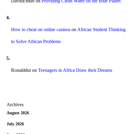
DavidEmuri
on
Providing Clean Water on the Blue Planet
How to cheat on online casinos
on
African Student Thinking
to Solve African Problems
Ronalddut
on
Teenagers in Africa Draw their Dreams
Archives
August 2026
July 2026