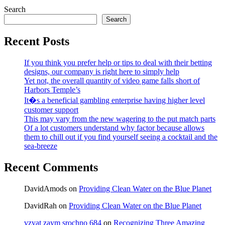
Search
Search
Recent Posts
If you think you prefer help or tips to deal with their betting
designs, our company is right here to simply help
Yet not, the overall quantity of video game falls short of
Harbors Temple’s
It�s a beneficial gambling enterprise having higher level
customer support
This may vary from the new wagering to the put match parts
Of a lot customers understand why factor because allows
them to chill out if you find yourself seeing a cocktail and the
sea-breeze
Recent Comments
DavidAmods
on
Providing Clean Water on the Blue Planet
DavidRah
on
Providing Clean Water on the Blue Planet
vzyat zaym srochno 684
on
Recognizing Three Amazing