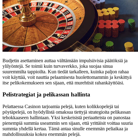
Budjetin asettaminen auttaa välttämään impulsiivisia päätöksiä ja
ylilyöntejä. Se toimii kuin turvaverkko, joka suojaa sinua
suuremmilta tappioilta. Kun tiedät tarkalleen, kuinka paljon rahaa
voit käyttää, voit nauttia pelaamisesta huolettomammin ja keskittyä
itse pelikokemukseen sen sijaan, että murehtisit rahankäyttöäsi.
Pelistrategiat ja pelikassan hallinta
Pelattaessa Casinon tarjoamia pelejä, kuten kolikkopelejä tai
pöytäpelejä, on hyödyllistä omaksua tiettyjä strategioita pelikassan
tehokkaaseen hallintaan. Yksi keskeisistä periaatteista on panostaa
pienempiä summia useammin sen sijaan, että yrittäisit voittaa suuria
summia yhdellä kertaa. Tämä antaa sinulle enemmän peliaikaa ja
mahdollisuuksia kokea enemmän pelejä.