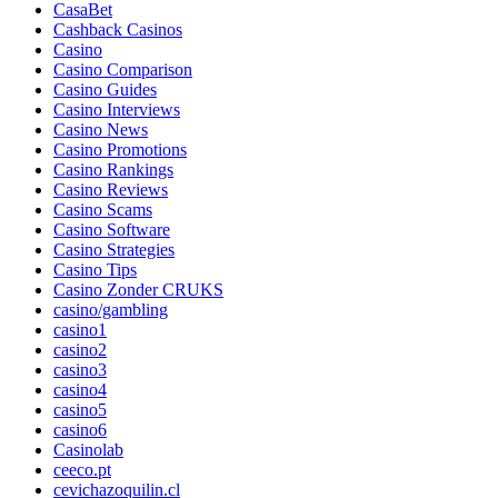
CasaBet
Cashback Casinos
Casino
Casino Comparison
Casino Guides
Casino Interviews
Casino News
Casino Promotions
Casino Rankings
Casino Reviews
Casino Scams
Casino Software
Casino Strategies
Casino Tips
Casino Zonder CRUKS
casino/gambling
casino1
casino2
casino3
casino4
casino5
casino6
Casinolab
ceeco.pt
cevichazoquilin.cl