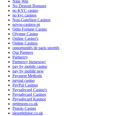
Nine Win
No Deposit Bonuses
no KYC casino
no kyc casinos
Non-GamStop Casinos
novos-casinos-pt
Odin Fortune Casino
Olympe Casino
Online Casino's
Online Casinos
opportunités de paris sportifs
Our Partners
Partnerzy
Partnerzy biznesowi
pay by mobile casino
pay by mobile new
Payment Methods
paypal casino
PayPal Casinos
Paysafecard Casino's
Paysafecard Casinos
Paysafecard Kasinot
petitmom.co.uk
Pistolo Casino
ploughduloe.co.uk