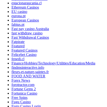
estacionaraucania.cl
Ethereum Casinos
EU casino
eurona.pt
European Casinos
fabius.pt
Fast pay casino Australia
fast withdraw casino
Fast Withdrawal Casinos
Fatpirate
Featured
Featured Casinos
Felicebet Casino
fenedi.cl
Finance/Hobbies/Technology/Utilities/Education/Media
findmsinteractive.info
fleurs-et-nature-saintes.fr
FOOD AND WATER
Forex News
forotractor.com
Fortune Gems 2
Fortunica Casino
Free Spins
Fugu Casino
Fugu Casino Login