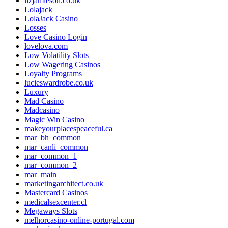
lizjamieson.co.uk
Lolajack
LolaJack Casino
Losses
Love Casino Login
lovelova.com
Low Volatility Slots
Low Wagering Casinos
Loyalty Programs
lucieswardrobe.co.uk
Luxury
Mad Casino
Madcasino
Magic Win Casino
makeyourplacespeaceful.ca
mar_bh_common
mar_canli_common
mar_common_1
mar_common_2
mar_main
marketingarchitect.co.uk
Mastercard Casinos
medicalsexcenter.cl
Megaways Slots
melhorcasino-online-portugal.com