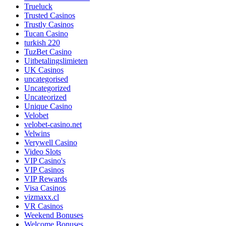
Trueluck
Trusted Casinos
Trustly Casinos
Tucan Casino
turkish 220
TuzBet Casino
Uitbetalingslimieten
UK Casinos
uncategorised
Uncategorized
Uncateorized
Unique Casino
Velobet
velobet-casino.net
Velwins
Verywell Casino
Video Slots
VIP Casino's
VIP Casinos
VIP Rewards
Visa Casinos
vizmaxx.cl
VR Casinos
Weekend Bonuses
Welcome Bonuses