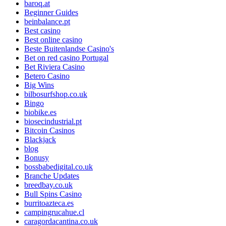
baroq.at
Beginner Guides
beinbalance.pt
Best casino
Best online casino
Beste Buitenlandse Casino's
Bet on red casino Portugal
Bet Riviera Casino
Betero Casino
Big Wins
bilbosurfshop.co.uk
Bingo
biobike.es
biosecindustrial.pt
Bitcoin Casinos
Blackjack
blog
Bonusy
bossbabedigital.co.uk
Branche Updates
breedbay.co.uk
Bull Spins Casino
burritoazteca.es
campingrucahue.cl
caragordacantina.co.uk