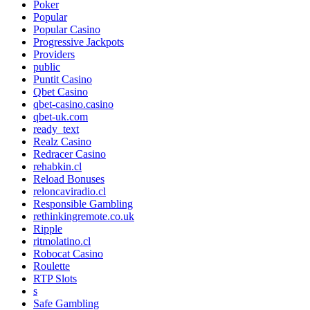
Poker
Popular
Popular Casino
Progressive Jackpots
Providers
public
Puntit Casino
Qbet Casino
qbet-casino.casino
qbet-uk.com
ready_text
Realz Casino
Redracer Casino
rehabkin.cl
Reload Bonuses
reloncaviradio.cl
Responsible Gambling
rethinkingremote.co.uk
Ripple
ritmolatino.cl
Robocat Casino
Roulette
RTP Slots
s
Safe Gambling