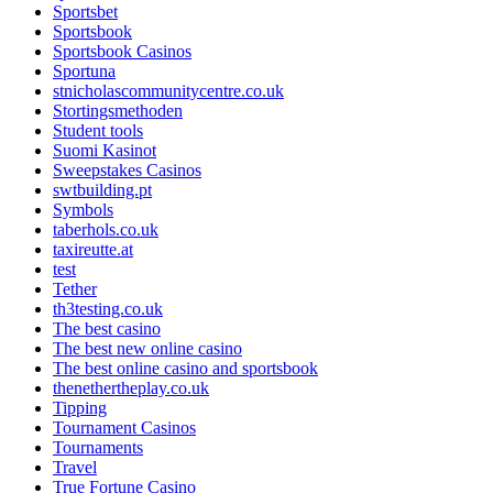
Sportsbet
Sportsbook
Sportsbook Casinos
Sportuna
stnicholascommunitycentre.co.uk
Stortingsmethoden
Student tools
Suomi Kasinot
Sweepstakes Casinos
swtbuilding.pt
Symbols
taberhols.co.uk
taxireutte.at
test
Tether
th3testing.co.uk
The best casino
The best new online casino
The best online casino and sportsbook
thenethertheplay.co.uk
Tipping
Tournament Casinos
Tournaments
Travel
True Fortune Casino