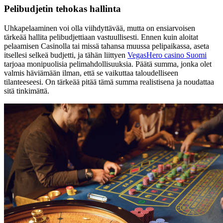
Pelibudjetin tehokas hallinta
Uhkapelaaminen voi olla viihdyttävää, mutta on ensiarvoisen
tärkeää hallita pelibudjettiaan vastuullisesti. Ennen kuin aloitat
pelaamisen Casinolla tai missä tahansa muussa pelipaikassa, aseta
itsellesi selkeä budjetti, ja tähän liittyen
VegasHero casino Suomi
tarjoaa monipuolisia pelimahdollisuuksia. Päätä summa, jonka olet
valmis häviämään ilman, että se vaikuttaa taloudelliseen
tilanteeseesi. On tärkeää pitää tämä summa realistisena ja noudattaa
sitä tinkimättä.