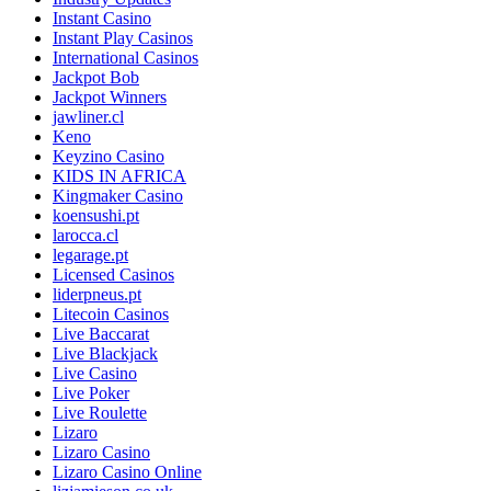
Instant Casino
Instant Play Casinos
International Casinos
Jackpot Bob
Jackpot Winners
jawliner.cl
Keno
Keyzino Casino
KIDS IN AFRICA
Kingmaker Casino
koensushi.pt
larocca.cl
legarage.pt
Licensed Casinos
liderpneus.pt
Litecoin Casinos
Live Baccarat
Live Blackjack
Live Casino
Live Poker
Live Roulette
Lizaro
Lizaro Casino
Lizaro Casino Online