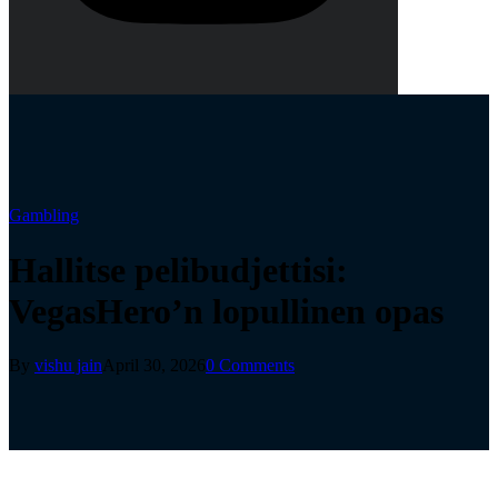
Gambling
Hallitse pelibudjettisi:
VegasHero’n lopullinen opas
By
vishu jain
April 30, 2026
0 Comments