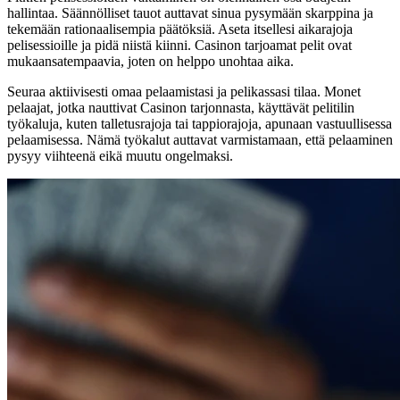
hallintaa. Säännölliset tauot auttavat sinua pysymään skarppina ja
tekemään rationaalisempia päätöksiä. Aseta itsellesi aikarajoja
pelisessioille ja pidä niistä kiinni. Casinon tarjoamat pelit ovat
mukaansatempaavia, joten on helppo unohtaa aika.
Seuraa aktiivisesti omaa pelaamistasi ja pelikassasi tilaa. Monet
pelaajat, jotka nauttivat Casinon tarjonnasta, käyttävät pelitilin
työkaluja, kuten talletusrajoja tai tappiorajoja, apunaan vastuullisessa
pelaamisessa. Nämä työkalut auttavat varmistamaan, että pelaaminen
pysyy viihteenä eikä muutu ongelmaksi.