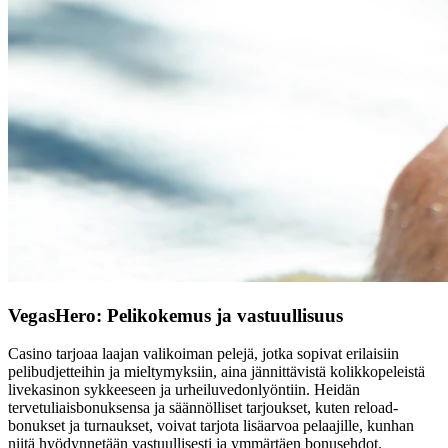
VegasHero: Pelikokemus ja vastuullisuus
Casino tarjoaa laajan valikoiman pelejä, jotka sopivat erilaisiin
pelibudjetteihin ja mieltymyksiin, aina jännittävistä kolikkopeleistä
livekasinon sykkeeseen ja urheiluvedonlyöntiin. Heidän
tervetuliaisbonuksensa ja säännölliset tarjoukset, kuten reload-
bonukset ja turnaukset, voivat tarjota lisäarvoa pelaajille, kunhan
niitä hyödynnetään vastuullisesti ja ymmärtäen bonusehdot.