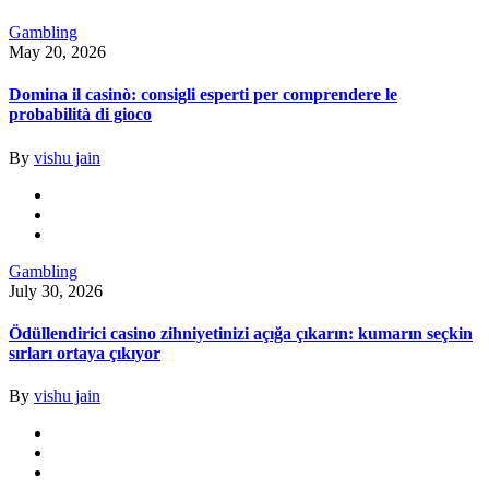
Gambling
May 20, 2026
Domina il casinò: consigli esperti per comprendere le
probabilità di gioco
By
vishu jain
Gambling
July 30, 2026
Ödüllendirici casino zihniyetinizi açığa çıkarın: kumarın seçkin
sırları ortaya çıkıyor
By
vishu jain