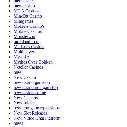
merkasia.cl
mew casino
MGA Casinos
MineBit Casino
Minigames
Mobiele Casino's
Mobile Casinos
Monsterwin
motolandim.pt
Mr Jones Casino
Multiplayer
Mystake
Mythes Over Gokken
Neteller Casinos
new
New Casino
new casino gamstop
new casino non gamstop
new casino online
New Casinos
New folder
new non gamstop casinos
New Slot Releases
New Video Chat Platform
news