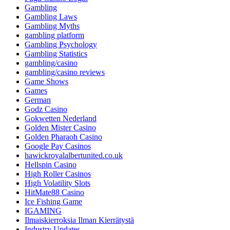
Gambling
Gambling Laws
Gambling Myths
gambling platform
Gambling Psychology
Gambling Statistics
gambling/casino
gambling/casino reviews
Game Shows
Games
German
Godz Casino
Gokwetten Nederland
Golden Mister Casino
Golden Pharaoh Casino
Google Pay Casinos
hawickroyalalbertunited.co.uk
Hellspin Casino
High Roller Casinos
High Volatility Slots
HitMate88 Casino
Ice Fishing Game
IGAMING
Ilmaiskierroksia Ilman Kierrätystä
Industry Updates