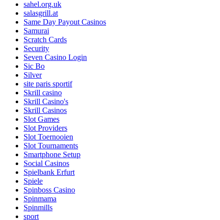
sahel.org.uk
salasgrill.at
Same Day Payout Casinos
Samurai
Scratch Cards
Security
Seven Casino Login
Sic Bo
Silver
site paris sportif
Skrill casino
Skrill Casino's
Skrill Casinos
Slot Games
Slot Providers
Slot Toernooien
Slot Tournaments
Smartphone Setup
Social Casinos
Spielbank Erfurt
Spiele
Spinboss Casino
Spinmama
Spinmills
sport