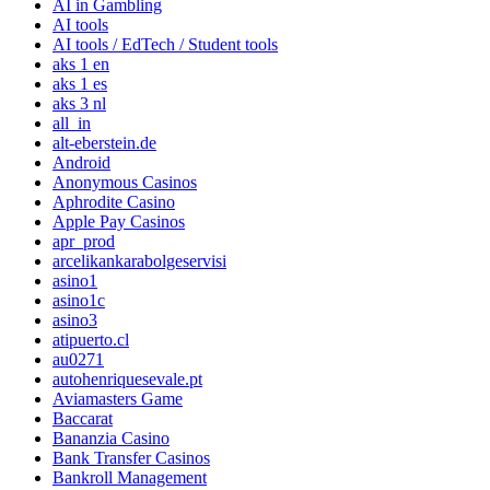
AI in Gambling
AI tools
AI tools / EdTech / Student tools
aks 1 en
aks 1 es
aks 3 nl
all_in
alt-eberstein.de
Android
Anonymous Casinos
Aphrodite Casino
Apple Pay Casinos
apr_prod
arcelikankarabolgeservisi
asino1
asino1c
asino3
atipuerto.cl
au0271
autohenriquesevale.pt
Aviamasters Game
Baccarat
Bananzia Casino
Bank Transfer Casinos
Bankroll Management