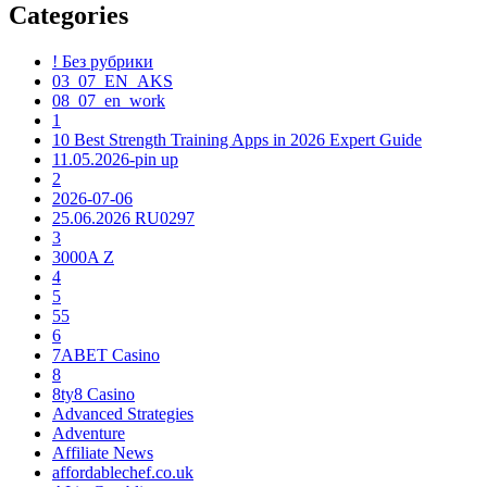
Categories
! Без рубрики
03_07_EN_AKS
08_07_en_work
1
10 Best Strength Training Apps in 2026 Expert Guide
11.05.2026-pin up
2
2026-07-06
25.06.2026 RU0297
3
3000A Z
4
5
55
6
7ABET Casino
8
8ty8 Casino
Advanced Strategies
Adventure
Affiliate News
affordablechef.co.uk