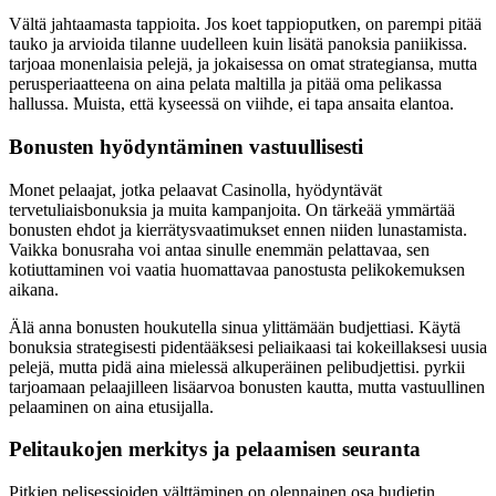
Vältä jahtaamasta tappioita. Jos koet tappioputken, on parempi pitää
tauko ja arvioida tilanne uudelleen kuin lisätä panoksia paniikissa.
tarjoaa monenlaisia pelejä, ja jokaisessa on omat strategiansa, mutta
perusperiaatteena on aina pelata maltilla ja pitää oma pelikassa
hallussa. Muista, että kyseessä on viihde, ei tapa ansaita elantoa.
Bonusten hyödyntäminen vastuullisesti
Monet pelaajat, jotka pelaavat Casinolla, hyödyntävät
tervetuliaisbonuksia ja muita kampanjoita. On tärkeää ymmärtää
bonusten ehdot ja kierrätysvaatimukset ennen niiden lunastamista.
Vaikka bonusraha voi antaa sinulle enemmän pelattavaa, sen
kotiuttaminen voi vaatia huomattavaa panostusta pelikokemuksen
aikana.
Älä anna bonusten houkutella sinua ylittämään budjettiasi. Käytä
bonuksia strategisesti pidentääksesi peliaikaasi tai kokeillaksesi uusia
pelejä, mutta pidä aina mielessä alkuperäinen pelibudjettisi. pyrkii
tarjoamaan pelaajilleen lisäarvoa bonusten kautta, mutta vastuullinen
pelaaminen on aina etusijalla.
Pelitaukojen merkitys ja pelaamisen seuranta
Pitkien pelisessioiden välttäminen on olennainen osa budjetin