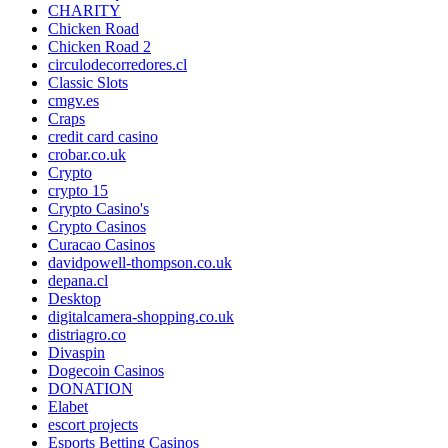
CHARITY
Chicken Road
Chicken Road 2
circulodecorredores.cl
Classic Slots
cmgv.es
Craps
credit card casino
crobar.co.uk
Crypto
crypto 15
Crypto Casino's
Crypto Casinos
Curacao Casinos
davidpowell-thompson.co.uk
depana.cl
Desktop
digitalcamera-shopping.co.uk
distriagro.co
Divaspin
Dogecoin Casinos
DONATION
Elabet
escort projects
Esports Betting Casinos