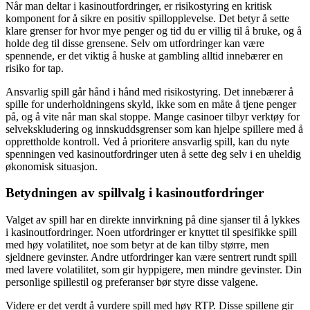
Når man deltar i kasinoutfordringer, er risikostyring en kritisk
komponent for å sikre en positiv spillopplevelse. Det betyr å sette
klare grenser for hvor mye penger og tid du er villig til å bruke, og å
holde deg til disse grensene. Selv om utfordringer kan være
spennende, er det viktig å huske at gambling alltid innebærer en
risiko for tap.
Ansvarlig spill går hånd i hånd med risikostyring. Det innebærer å
spille for underholdningens skyld, ikke som en måte å tjene penger
på, og å vite når man skal stoppe. Mange casinoer tilbyr verktøy for
selvekskludering og innskuddsgrenser som kan hjelpe spillere med å
opprettholde kontroll. Ved å prioritere ansvarlig spill, kan du nyte
spenningen ved kasinoutfordringer uten å sette deg selv i en uheldig
økonomisk situasjon.
Betydningen av spillvalg i kasinoutfordringer
Valget av spill har en direkte innvirkning på dine sjanser til å lykkes
i kasinoutfordringer. Noen utfordringer er knyttet til spesifikke spill
med høy volatilitet, noe som betyr at de kan tilby større, men
sjeldnere gevinster. Andre utfordringer kan være sentrert rundt spill
med lavere volatilitet, som gir hyppigere, men mindre gevinster. Din
personlige spillestil og preferanser bør styre disse valgene.
Videre er det verdt å vurdere spill med høy RTP. Disse spillene gir