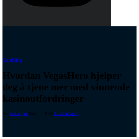
Gambling
Hvordan VegasHero hjelper
deg å tjene mer med vinnende
kasinoutfordringer
By
vishu jain
May 1, 2026
0 Comments