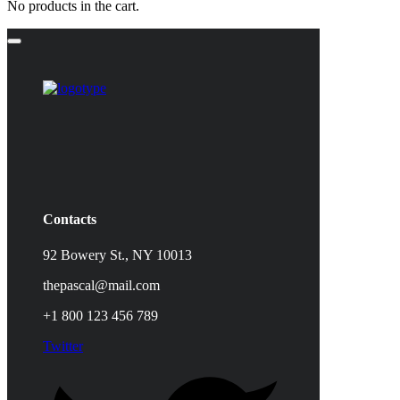
No products in the cart.
Contacts
92 Bowery St., NY 10013
thepascal@mail.com
+1 800 123 456 789
Twitter