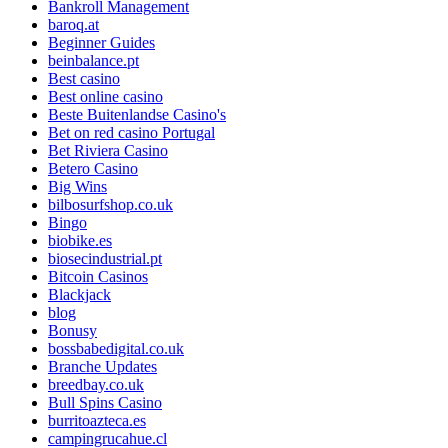
Bankroll Management
baroq.at
Beginner Guides
beinbalance.pt
Best casino
Best online casino
Beste Buitenlandse Casino's
Bet on red casino Portugal
Bet Riviera Casino
Betero Casino
Big Wins
bilbosurfshop.co.uk
Bingo
biobike.es
biosecindustrial.pt
Bitcoin Casinos
Blackjack
blog
Bonusy
bossbabedigital.co.uk
Branche Updates
breedbay.co.uk
Bull Spins Casino
burritoazteca.es
campingrucahue.cl