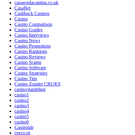
caragordacantina.co.uk
CasaBet
Cashback Casinos
Casino
Casino Comparison
Casino Guides
Casino Interviews
Casino News
Casino Promotions
Casino Rankings
Casino Reviews
Casino Scams
Casino Software
Casino Strategies
Casino Tips
Casino Zonder CRUKS
casino/gambling
casino1
casino2
casino3
casino4
casino5
casino6
Casinolab
ceeco.pt