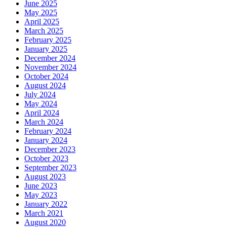
June 2025
May 2025
April 2025
March 2025
February 2025
January 2025
December 2024
November 2024
October 2024
August 2024
July 2024
May 2024
April 2024
March 2024
February 2024
January 2024
December 2023
October 2023
September 2023
August 2023
June 2023
May 2023
January 2022
March 2021
August 2020