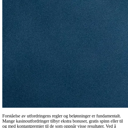
Forståelse av utfordringens regler og belønninger er fundamentalt.
Mange kasinoutfordringer tilbyr ekstra bonuser, gratis spinn eller til
og med kontantpremier til de som oppnår visse resultater. Ved å