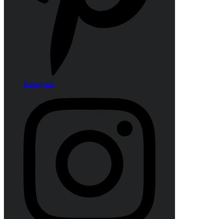
Instagram