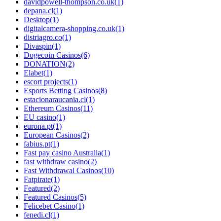
davidpowell-thompson.co.uk
(1)
depana.cl
(1)
Desktop
(1)
digitalcamera-shopping.co.uk
(1)
distriagro.co
(1)
Divaspin
(1)
Dogecoin Casinos
(6)
DONATION
(2)
Elabet
(1)
escort projects
(1)
Esports Betting Casinos
(8)
estacionaraucania.cl
(1)
Ethereum Casinos
(11)
EU casino
(1)
eurona.pt
(1)
European Casinos
(2)
fabius.pt
(1)
Fast pay casino Australia
(1)
fast withdraw casino
(2)
Fast Withdrawal Casinos
(10)
Fatpirate
(1)
Featured
(2)
Featured Casinos
(5)
Felicebet Casino
(1)
fenedi.cl
(1)