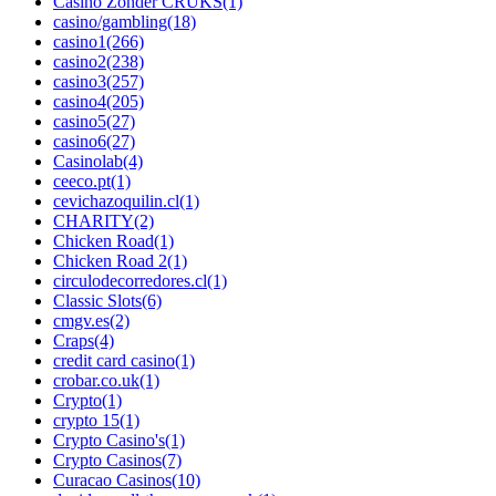
Casino Zonder CRUKS
(1)
casino/gambling
(18)
casino1
(266)
casino2
(238)
casino3
(257)
casino4
(205)
casino5
(27)
casino6
(27)
Casinolab
(4)
ceeco.pt
(1)
cevichazoquilin.cl
(1)
CHARITY
(2)
Chicken Road
(1)
Chicken Road 2
(1)
circulodecorredores.cl
(1)
Classic Slots
(6)
cmgv.es
(2)
Craps
(4)
credit card casino
(1)
crobar.co.uk
(1)
Crypto
(1)
crypto 15
(1)
Crypto Casino's
(1)
Crypto Casinos
(7)
Curacao Casinos
(10)