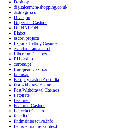
Desktop
digitalcamera-shopping.co.uk
distriagro.co
Divaspin
Dogecoin Casinos
DONATION
Elabet
escort projects
Esports Betting Casinos
estacionaraucania.cl
Ethereum Casinos
EU casino
eurona.pt
European Casinos
fabius.pt
Fast pay casino Australia
fast withdraw casino
Fast Withdrawal Casinos
Fatpirate
Featured
Featured Casinos
Felicebet Casino
fenedi.cl
findmsinteractive.info
fleurs-et-nature-saintes.fr