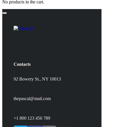
No products in the cart.
Contacts
92 Bowery St., NY 10013
thepascal@mail.com
+1 800 123 456 789