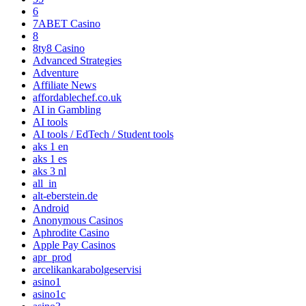
6
7ABET Casino
8
8ty8 Casino
Advanced Strategies
Adventure
Affiliate News
affordablechef.co.uk
AI in Gambling
AI tools
AI tools / EdTech / Student tools
aks 1 en
aks 1 es
aks 3 nl
all_in
alt-eberstein.de
Android
Anonymous Casinos
Aphrodite Casino
Apple Pay Casinos
apr_prod
arcelikankarabolgeservisi
asino1
asino1c