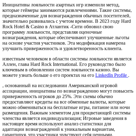
Инициативы лояльности азартных игр изменили метод,
которые геймеры занимаются развлечениями. Такие системы,
предназначенные для вознаграждения обычных посетителей,
значительно развивались с учетом времени. В 2023 году Hard
Rock Hotel & Casino в Атлантик -Сити обновил свою
программу лояльности, представляя оценочные
вознаграждения, которые обеспечивают улучшенные льготы
на основе участия участников. Эта модификация намерена
улучшить приверженность и удовлетворенность клиента.
известным человеком в области системы лояльности является
Аллен, глава Hard Rock International. Его руководство было
ключевым в обновлении систем лояльности казино. Вы
можете узнать больше о его проектах на его
LinkedIn Profile
.
, основанный на исследовании Американской игровой
ассоциации, инициативы по вознаграждению могут повысить
приверженность игроков до 25%. Эти схемы обычно
предоставляют кредиты на все обменные валюты, которые
можно обмениваться на бесплатные игры, питание или ночи
размещения. Важным элементом для процветающей системы
членства является индивидуализация; Игровые заведения в
настоящее время используют анализ статистики для
адаптации вознаграждений к уникальным вариантам,
гарантируя, что участники чувствуют себя ценными.