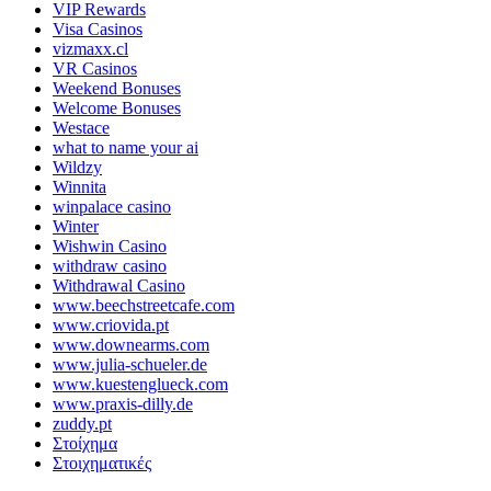
VIP Rewards
Visa Casinos
vizmaxx.cl
VR Casinos
Weekend Bonuses
Welcome Bonuses
Westace
what to name your ai
Wildzy
Winnita
winpalace casino
Winter
Wishwin Casino
withdraw casino
Withdrawal Casino
www.beechstreetcafe.com
www.criovida.pt
www.downearms.com
www.julia-schueler.de
www.kuestenglueck.com
www.praxis-dilly.de
zuddy.pt
Στοίχημα
Στοιχηματικές