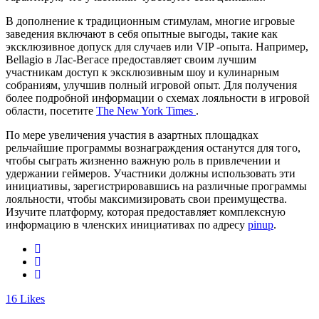
В дополнение к традиционным стимулам, многие игровые
заведения включают в себя опытные выгоды, такие как
эксклюзивное допуск для случаев или VIP -опыта. Например,
Bellagio в Лас-Вегасе предоставляет своим лучшим
участникам доступ к эксклюзивным шоу и кулинарным
собраниям, улучшив полный игровой опыт. Для получения
более подробной информации о схемах лояльности в игровой
области, посетите
The New York Times
.
По мере увеличения участия в азартных площадках
рельчайшие программы вознаграждения останутся для того,
чтобы сыграть жизненно важную роль в привлечении и
удержании геймеров. Участники должны использовать эти
инициативы, зарегистрировавшись на различные программы
лояльности, чтобы максимизировать свои преимущества.
Изучите платформу, которая предоставляет комплексную
информацию в членских инициативах по адресу
pinup
.
16
Likes