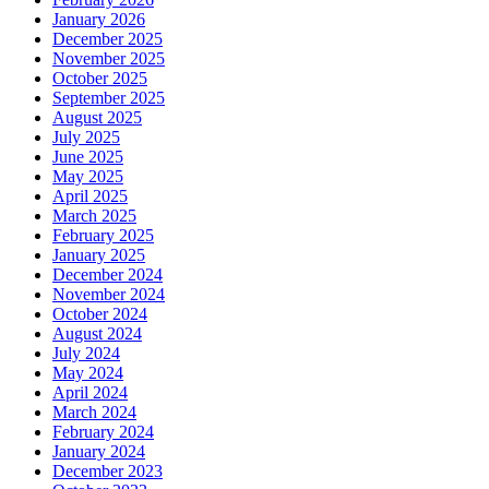
January 2026
December 2025
November 2025
October 2025
September 2025
August 2025
July 2025
June 2025
May 2025
April 2025
March 2025
February 2025
January 2025
December 2024
November 2024
October 2024
August 2024
July 2024
May 2024
April 2024
March 2024
February 2024
January 2024
December 2023