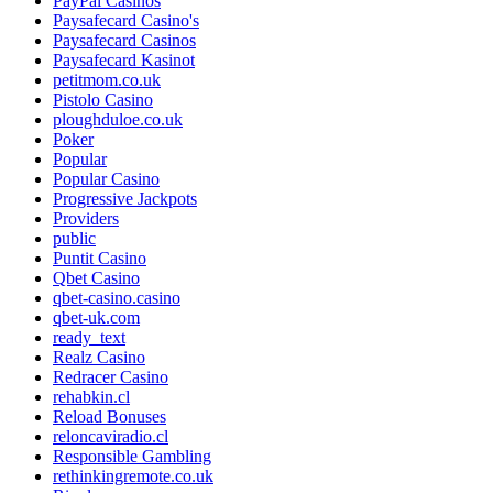
PayPal Casinos
Paysafecard Casino's
Paysafecard Casinos
Paysafecard Kasinot
petitmom.co.uk
Pistolo Casino
ploughduloe.co.uk
Poker
Popular
Popular Casino
Progressive Jackpots
Providers
public
Puntit Casino
Qbet Casino
qbet-casino.casino
qbet-uk.com
ready_text
Realz Casino
Redracer Casino
rehabkin.cl
Reload Bonuses
reloncaviradio.cl
Responsible Gambling
rethinkingremote.co.uk