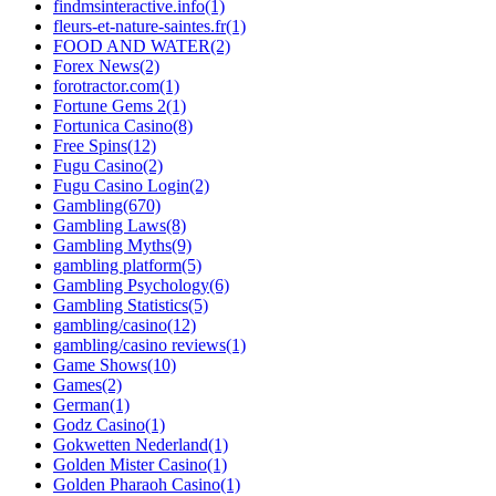
findmsinteractive.info
(1)
fleurs-et-nature-saintes.fr
(1)
FOOD AND WATER
(2)
Forex News
(2)
forotractor.com
(1)
Fortune Gems 2
(1)
Fortunica Casino
(8)
Free Spins
(12)
Fugu Casino
(2)
Fugu Casino Login
(2)
Gambling
(670)
Gambling Laws
(8)
Gambling Myths
(9)
gambling platform
(5)
Gambling Psychology
(6)
Gambling Statistics
(5)
gambling/casino
(12)
gambling/casino reviews
(1)
Game Shows
(10)
Games
(2)
German
(1)
Godz Casino
(1)
Gokwetten Nederland
(1)
Golden Mister Casino
(1)
Golden Pharaoh Casino
(1)