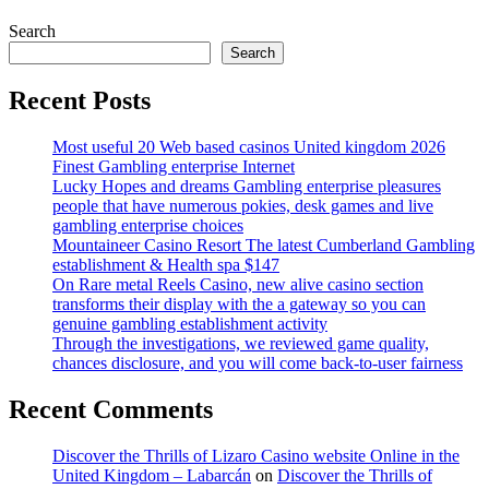
Search
Search
Recent Posts
Most useful 20 Web based casinos United kingdom 2026
Finest Gambling enterprise Internet
Lucky Hopes and dreams Gambling enterprise pleasures
people that have numerous pokies, desk games and live
gambling enterprise choices
Mountaineer Casino Resort The latest Cumberland Gambling
establishment & Health spa $147
On Rare metal Reels Casino, new alive casino section
transforms their display with the a gateway so you can
genuine gambling establishment activity
Through the investigations, we reviewed game quality,
chances disclosure, and you will come back-to-user fairness
Recent Comments
Discover the Thrills of Lizaro Casino website Online in the
United Kingdom – Labarcán
on
Discover the Thrills of