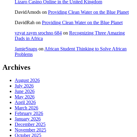
Lizaro Casino Online in the United Kingdom
DavidAmods
on
Providing Clean Water on the Blue Planet
DavidRah
on
Providing Clean Water on the Blue Planet
vzyat zaym srochno 684
on
Recognizing Three Amazing
Dads in Africa
JamieSnaps
on
African Student Thinking to Solve African
Problems
Archives
August 2026
July 2026
June 2026
May 2026
April 2026
March 2026
February 2026
January 2026
December 2025
November 2025
October 2025