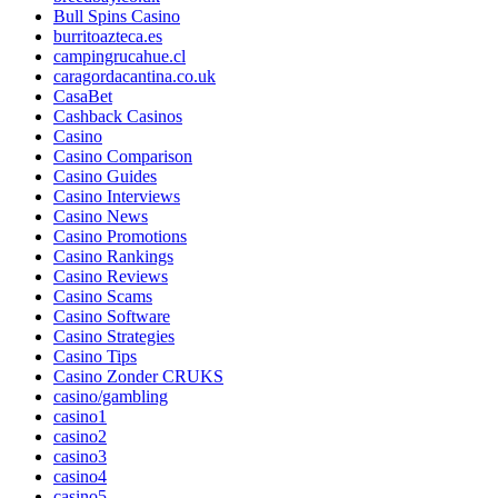
Bull Spins Casino
burritoazteca.es
campingrucahue.cl
caragordacantina.co.uk
CasaBet
Cashback Casinos
Casino
Casino Comparison
Casino Guides
Casino Interviews
Casino News
Casino Promotions
Casino Rankings
Casino Reviews
Casino Scams
Casino Software
Casino Strategies
Casino Tips
Casino Zonder CRUKS
casino/gambling
casino1
casino2
casino3
casino4
casino5