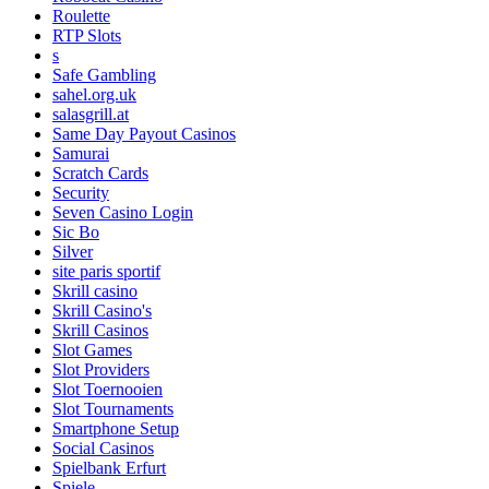
Roulette
RTP Slots
s
Safe Gambling
sahel.org.uk
salasgrill.at
Same Day Payout Casinos
Samurai
Scratch Cards
Security
Seven Casino Login
Sic Bo
Silver
site paris sportif
Skrill casino
Skrill Casino's
Skrill Casinos
Slot Games
Slot Providers
Slot Toernooien
Slot Tournaments
Smartphone Setup
Social Casinos
Spielbank Erfurt
Spiele