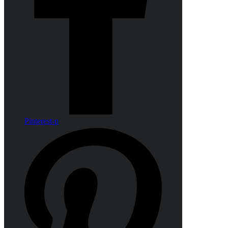
Pinterest-p