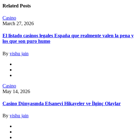
Related Posts
Casino
March 27, 2026
El listado casinos legales España que realmente valen la pena y
los que son puro humo
By
vishu jain
Casino
May 14, 2026
Casino Dünyasında Efsanevi Hikayeler ve İlginç Olaylar
By
vishu jain