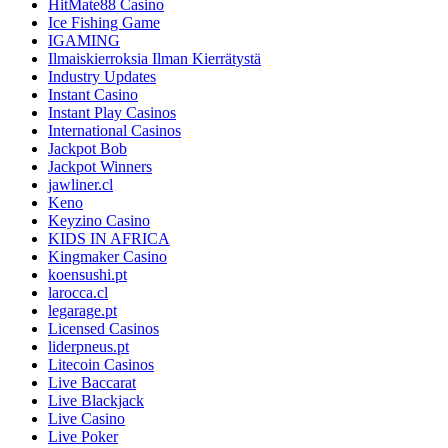
HitMate88 Casino
Ice Fishing Game
IGAMING
Ilmaiskierroksia Ilman Kierrätystä
Industry Updates
Instant Casino
Instant Play Casinos
International Casinos
Jackpot Bob
Jackpot Winners
jawliner.cl
Keno
Keyzino Casino
KIDS IN AFRICA
Kingmaker Casino
koensushi.pt
larocca.cl
legarage.pt
Licensed Casinos
liderpneus.pt
Litecoin Casinos
Live Baccarat
Live Blackjack
Live Casino
Live Poker