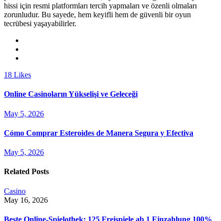
hissi için resmi platformları tercih yapmaları ve özenli olmaları
zorunludur. Bu sayede, hem keyifli hem de güvenli bir oyun
tecrübesi yaşayabilirler.
18
Likes
Online Casinoların Yükselişi ve Geleceği
May 5, 2026
Cómo Comprar Esteroides de Manera Segura y Efectiva
May 5, 2026
Related Posts
Casino
May 16, 2026
Beste Online-Spielothek: 125 Freispiele ab 1 Einzahlung 100%