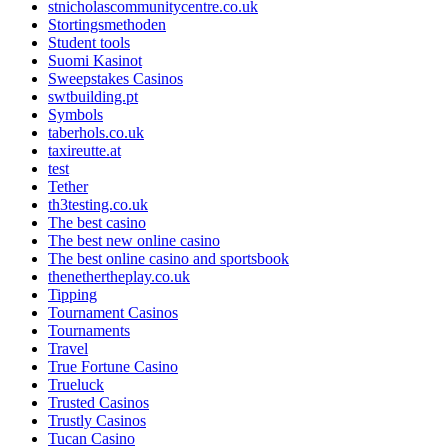
stnicholascommunitycentre.co.uk
Stortingsmethoden
Student tools
Suomi Kasinot
Sweepstakes Casinos
swtbuilding.pt
Symbols
taberhols.co.uk
taxireutte.at
test
Tether
th3testing.co.uk
The best casino
The best new online casino
The best online casino and sportsbook
thenethertheplay.co.uk
Tipping
Tournament Casinos
Tournaments
Travel
True Fortune Casino
Trueluck
Trusted Casinos
Trustly Casinos
Tucan Casino