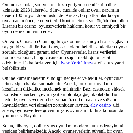
Online casinolar, son yıllarda hızla gelişen bir endüstri haline
gelmiştir. 2023 itibarıyla, dünya çapında online oyun pazarının
değeri 100 trilyon doları üstünde. Ancak, bu platformlarda oyun
oynamadan önce, emniyetlerini kontrol etmek son ölçüde önemlidir.
Lisanslı bir casino, oyunseverlerin haklarını korur ve emniyetli bir
oyun deneyimi temin eder.
Örneğin, Curacao eGaming, birçok online casinoya lisans sağlayan
saygın bir yetkilidir. Bu lisans, casinoların belirli standartlara uyması
zorunlu olduğunu garanti eder. Oyunseverler, lisans verilerini
kontrol yaparak, hangi casinoların sağlam olduğunu tespit
edebilirler. Daha fazla veri için
New York Times
sayfasını ziyaret
bulabilirsiniz.
Online kumarhanelerin sunduğu hediyeler ve teklifler, oyuncular
için cazip imkanlar sunmaktadır. Ancak, bu kampanyaların
koşullarını dikkatlice incelemek mühimdir. Bazı casinolar, yüksek
bonuslar sunarken, çevrim şartları oldukça güçlük olabilir. Bu
nedenle, oyunseverlerin her zaman özenli olmaları ve sağlam
kaynaklardan veri almaları zorunludur. Ayrıca,
alev casino
gibi
siteler, oyunseverlere güvenilir şans oyunlarını bulma konusunda
yardımcı sağlayabilir.
Sonuç itibarıyla, online şans oyunları, modern kumar deneyimini
yeniden belirlemektedir. Ancak, oyunseverlerin güvenli bir oyun