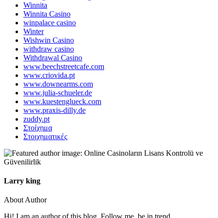
Winnita
Winnita Casino
winpalace casino
Winter
Wishwin Casino
withdraw casino
Withdrawal Casino
www.beechstreetcafe.com
www.criovida.pt
www.downearms.com
www.julia-schueler.de
www.kuestenglueck.com
www.praxis-dilly.de
zuddy.pt
Στοίχημα
Στοιχηματικές
Larry king
About Author
Hi! I am an author of this blog. Follow me. be in trend.