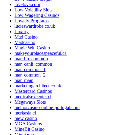
lovelova.com
Low Volatility Slots
Low Wagering Casinos
Loyalty Programs
lucieswardrobe.co.uk
Luxury
Mad Casino
Madcasino
Magic Win Casino
makeyourplacespeaceful.ca
mar_bh_common
mar_canli_common
mar_common_1
mar_common_2
mar_main
marketingarchitect.co.uk
Mastercard Casinos
medicalsexcenter.cl
Megaways Slots
melhorcasino-online-portugal.com
merkasia.cl
mew casino
MGA Casinos
MineBit Casino
Minigames