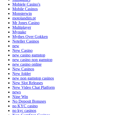
Mobiele Casino's
Mobile Casinos
Monsterwin
motolandim.pt
Mr Jones Casino
Multiplayer
Mystake
Mythes Over Gokken
Neteller Casinos
new
New Casino
new casino gamstop
new casino non gamstop
new casino online
New Casinos
New folder
new non gamstop casinos
New Slot Releases
New Video Chat Platform
news
Nine Win
No Deposit Bonuses
no KYC casino
no kyc casinos