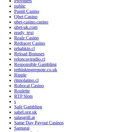
Providers
public
Puntit Casino
Qbet Casino
qbet-casino.casino
qbet-uk.com
ready_text
Realz Casino
Redracer Casino
rehabkin.cl
Reload Bonuses
reloncaviradio.cl
Responsible Gambling
rethinkingremote.co.uk
Ripple
ritmolatino.cl
Robocat Casino
Roulette
RTP Slots
s
Safe Gambling
sahel.org.uk
salasgrill.at
Same Day Payout Casinos
Samurai