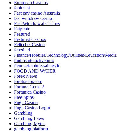
European Casinos
fabius.pt
Fast pay casino Australia
fast withdraw casino
Fast Withdrawal Casinos
Fatpirate
Featured
Featured Casinos
Felicebet Casino
fenedi.cl
Finance/Hobbies/Technology/Utilities/Education/Media
findmsinteractive.info
fleurs-et-nature-saintes.fr
FOOD AND WATER
Forex News
forotractor.com
Fortune Gems 2
Fortunica Casino
Free Spins
Fugu Casino
Fugu Casino Login
Gambling
Gambling Laws
Gambling Myths
gambling platform