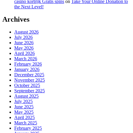
casino kortrijk Gratis spins
on
Take Your Online Donation to
the Next Level!
Archives
August 2026
July 2026
June 2026
May 2026
April 2026
March 2026
February 2026
January 2026
December 2025
November 2025
October 2025
September 2025
August 2025
July 2025
June 2025
May 2025
April 2025
March 2025
February 2025