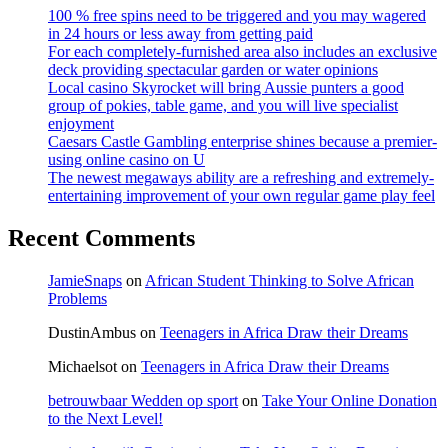
100 % free spins need to be triggered and you may wagered
in 24 hours or less away from getting paid
For each completely-furnished area also includes an exclusive
deck providing spectacular garden or water opinions
Local casino Skyrocket will bring Aussie punters a good
group of pokies, table game, and you will live specialist
enjoyment
Caesars Castle Gambling enterprise shines because a premier-
using online casino on U
The newest megaways ability are a refreshing and extremely-
entertaining improvement of your own regular game play feel
Recent Comments
JamieSnaps
on
African Student Thinking to Solve African
Problems
DustinAmbus
on
Teenagers in Africa Draw their Dreams
Michaelsot
on
Teenagers in Africa Draw their Dreams
betrouwbaar Wedden op sport
on
Take Your Online Donation
to the Next Level!