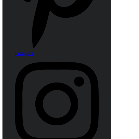
Instagram