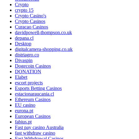
Crypto
crypto 15
Crypto Casino's
Crypto Casinos
Curacao Casinos
davidpowell-thompson.co.uk
depana.cl
Desktop
digitalcamera-shopping.co.uk
distriagro.co
Divaspin
Dogecoin Casinos
DONATION
Elabet
escort projects
Esports Betting Casinos
estacionaraucania.cl
Ethereum Casinos
EU casino
eurona.pt
European Casinos
fabius.pt
Fast pay casino Australia
fast withdraw casino
Fast Withdrawal Casinos