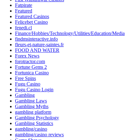
Fatpirate
Featured
Featured Casinos
Felicebet Casino
fenedi.cl
Finance/Hobbies/Technology/Utilities/Education/Media
findmsinteractive.info
fleurs-et-nature-saintes.fr
FOOD AND WATER
Forex News
forotractor.com
Fortune Gems 2
Fortunica Casino
Free Spins
Fugu Casino
Fugu Casino Login
Gambling
Gambling Laws
Gambling Myths
gambling platform
Gambling Psychology
Gambling Statistics
gambling/casino
gambling/casino reviews