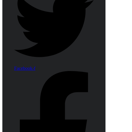
Facebook-f