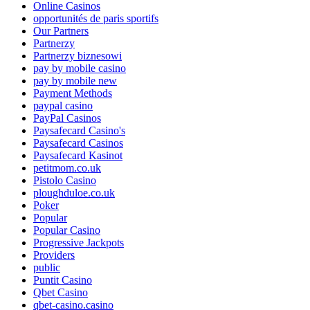
Online Casinos
opportunités de paris sportifs
Our Partners
Partnerzy
Partnerzy biznesowi
pay by mobile casino
pay by mobile new
Payment Methods
paypal casino
PayPal Casinos
Paysafecard Casino's
Paysafecard Casinos
Paysafecard Kasinot
petitmom.co.uk
Pistolo Casino
ploughduloe.co.uk
Poker
Popular
Popular Casino
Progressive Jackpots
Providers
public
Puntit Casino
Qbet Casino
qbet-casino.casino