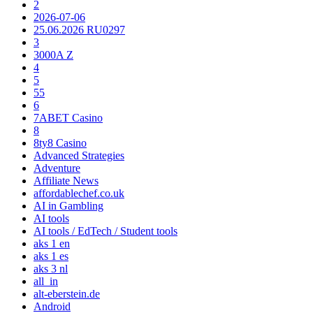
2
2026-07-06
25.06.2026 RU0297
3
3000A Z
4
5
55
6
7ABET Casino
8
8ty8 Casino
Advanced Strategies
Adventure
Affiliate News
affordablechef.co.uk
AI in Gambling
AI tools
AI tools / EdTech / Student tools
aks 1 en
aks 1 es
aks 3 nl
all_in
alt-eberstein.de
Android