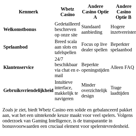
Andere
Andere
Wbetz
Kenmerk
Casino Optie
Casino
Casino
A
Optie B
Gedetailleerd
Standaard
Hogere
Welkomstbonus
beschreven
aanbieding
inzetvereiste
op onze site
Breed scala
Focus op live
Beperkter
Spelaanbod
aan slots en
dealer spellen
spelaanbod
tafelspellen
24/7
beschikbaar
Beperkte
Klantenservice
Alleen FAQ
via chat en e-
openingstijden
mail
Intuïtieve
Minder
interface,
Trage
Gebruiksvriendelijkheid
overzichtelijk
makkelijk te
laadtijden
design
navigeren
Zoals je ziet, biedt Wbetz Casino een solide en gebalanceerd pakket
aan, wat het een uitstekende keuze maakt voor veel spelers. Volgens
onderzoek van Gaming Intelligence, is de transparantie in
bonusvoorwaarden een cruciaal element voor spelerstevredenheid.