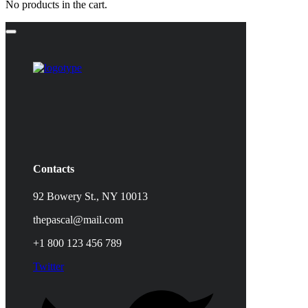
No products in the cart.
Contacts
92 Bowery St., NY 10013
thepascal@mail.com
+1 800 123 456 789
Twitter