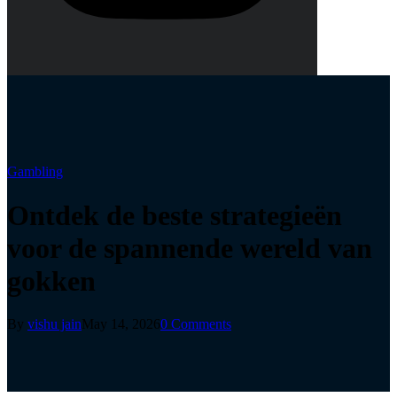
Gambling
Ontdek de beste strategieën
voor de spannende wereld van
gokken
By
vishu jain
May 14, 2026
0 Comments