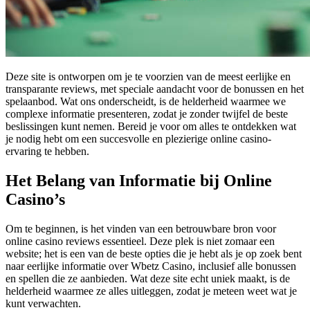
Deze site is ontworpen om je te voorzien van de meest eerlijke en
transparante reviews, met speciale aandacht voor de bonussen en het
spelaanbod. Wat ons onderscheidt, is de helderheid waarmee we
complexe informatie presenteren, zodat je zonder twijfel de beste
beslissingen kunt nemen. Bereid je voor om alles te ontdekken wat
je nodig hebt om een succesvolle en plezierige online casino-
ervaring te hebben.
Het Belang van Informatie bij Online
Casino’s
Om te beginnen, is het vinden van een betrouwbare bron voor
online casino reviews essentieel. Deze plek is niet zomaar een
website; het is een van de beste opties die je hebt als je op zoek bent
naar eerlijke informatie over Wbetz Casino, inclusief alle bonussen
en spellen die ze aanbieden. Wat deze site echt uniek maakt, is de
helderheid waarmee ze alles uitleggen, zodat je meteen weet wat je
kunt verwachten.