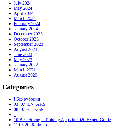
July 2024
May 2024
April 2024
March 2024
February 2024
January 2024
December 2023
October 2023
September 2023
August 2023
June 2023
May 2023
January 2022
March 2021
August 2020
Categories
! Без рубрики
03_07_EN_AKS
08_07_en_work
1
10 Best Strength Training Apps in 2026 Expert Guide
11.05.2026-pin up