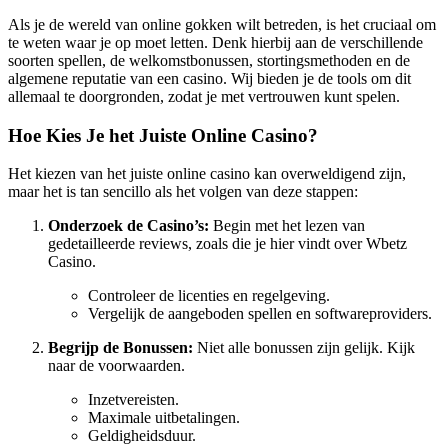
Als je de wereld van online gokken wilt betreden, is het cruciaal om
te weten waar je op moet letten. Denk hierbij aan de verschillende
soorten spellen, de welkomstbonussen, stortingsmethoden en de
algemene reputatie van een casino. Wij bieden je de tools om dit
allemaal te doorgronden, zodat je met vertrouwen kunt spelen.
Hoe Kies Je het Juiste Online Casino?
Het kiezen van het juiste online casino kan overweldigend zijn,
maar het is tan sencillo als het volgen van deze stappen:
Onderzoek de Casino’s:
Begin met het lezen van
gedetailleerde reviews, zoals die je hier vindt over Wbetz
Casino.
Controleer de licenties en regelgeving.
Vergelijk de aangeboden spellen en softwareproviders.
Begrijp de Bonussen:
Niet alle bonussen zijn gelijk. Kijk
naar de voorwaarden.
Inzetvereisten.
Maximale uitbetalingen.
Geldigheidsduur.