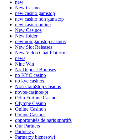
new
New Casino
new casino gamstop
new casino non gamstop
new casino online
New Casinos
New folder
new non gamstop casinos
New Slot Releases
New Video Chat Platform
news
Nine Win
No Deposit Bonuses
no KYC casino
no kyc casinos
Non-GamStop Casinos
novos-casinos-pt
Odin Fortune Casino
Olympe Casino
Online Casino's
Online Casinos
opportunités de paris sportifs
Our Partners
Partnerzy
Partnerzy biznesowi