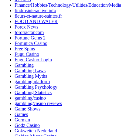
Finance/Hobbies/Technology/Utilities/Education/Media
findmsinteractive.info
fleurs-et-nature-saintes.fr
FOOD AND WATER
Forex News
forotractor.com
Fortune Gems 2
Fortunica Casino
Free Spins
Fugu Casino
Fugu Casino Login
Gambling
Gambling Laws
Gambling Myths
gambling platform
Gambling Psychology
Gambling Statistics
gambling/casino
gambling/casino reviews
Game Shows
Games
German
Godz Casino
Gokwetten Nederland