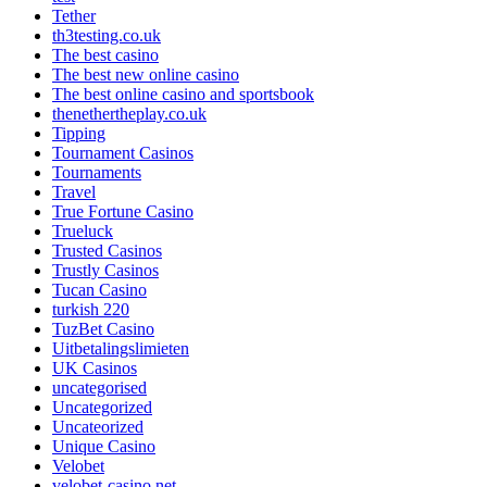
Tether
th3testing.co.uk
The best casino
The best new online casino
The best online casino and sportsbook
thenethertheplay.co.uk
Tipping
Tournament Casinos
Tournaments
Travel
True Fortune Casino
Trueluck
Trusted Casinos
Trustly Casinos
Tucan Casino
turkish 220
TuzBet Casino
Uitbetalingslimieten
UK Casinos
uncategorised
Uncategorized
Uncateorized
Unique Casino
Velobet
velobet-casino.net