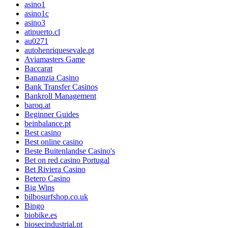
asino1
asino1c
asino3
atipuerto.cl
au0271
autohenriquesevale.pt
Aviamasters Game
Baccarat
Bananzia Casino
Bank Transfer Casinos
Bankroll Management
baroq.at
Beginner Guides
beinbalance.pt
Best casino
Best online casino
Beste Buitenlandse Casino's
Bet on red casino Portugal
Bet Riviera Casino
Betero Casino
Big Wins
bilbosurfshop.co.uk
Bingo
biobike.es
biosecindustrial.pt