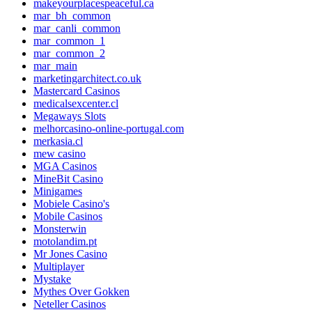
makeyourplacespeaceful.ca
mar_bh_common
mar_canli_common
mar_common_1
mar_common_2
mar_main
marketingarchitect.co.uk
Mastercard Casinos
medicalsexcenter.cl
Megaways Slots
melhorcasino-online-portugal.com
merkasia.cl
mew casino
MGA Casinos
MineBit Casino
Minigames
Mobiele Casino's
Mobile Casinos
Monsterwin
motolandim.pt
Mr Jones Casino
Multiplayer
Mystake
Mythes Over Gokken
Neteller Casinos