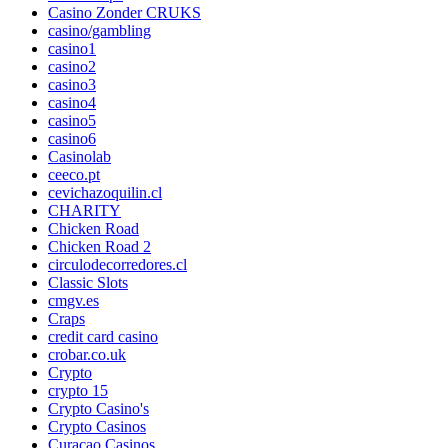
Casino Zonder CRUKS
casino/gambling
casino1
casino2
casino3
casino4
casino5
casino6
Casinolab
ceeco.pt
cevichazoquilin.cl
CHARITY
Chicken Road
Chicken Road 2
circulodecorredores.cl
Classic Slots
cmgv.es
Craps
credit card casino
crobar.co.uk
Crypto
crypto 15
Crypto Casino's
Crypto Casinos
Curacao Casinos