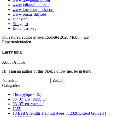
www.downearms.com
www.julia-schueler.de
www.kuestenglueck.com
www.praxis-dilly.de
zuddy.pt
Στοίχημα
Στοιχηματικές
Larry king
About Author
Hi! I am an author of this blog. Follow me. be in trend.
Categories
! Без рубрики
(5)
03_07_EN_AKS
(1)
08_07_en_work
(1)
1
(22)
10 Best Strength Training Apps in 2026 Expert Guide
(1)