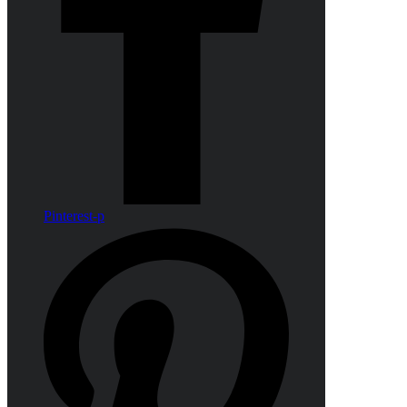
Pinterest-p