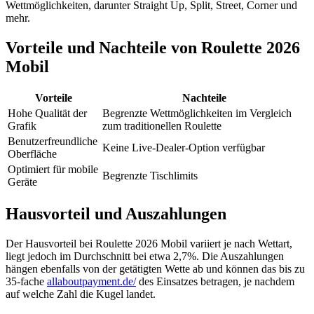
Wettmöglichkeiten, darunter Straight Up, Split, Street, Corner und
mehr.
Vorteile und Nachteile von Roulette 2026
Mobil
Vorteile
Nachteile
Hohe Qualität der
Begrenzte Wettmöglichkeiten im Vergleich
Grafik
zum traditionellen Roulette
Benutzerfreundliche
Keine Live-Dealer-Option verfügbar
Oberfläche
Optimiert für mobile
Begrenzte Tischlimits
Geräte
Hausvorteil und Auszahlungen
Der Hausvorteil bei Roulette 2026 Mobil variiert je nach Wettart,
liegt jedoch im Durchschnitt bei etwa 2,7%. Die Auszahlungen
hängen ebenfalls von der getätigten Wette ab und können das bis zu
35-fache
allaboutpayment.de/
des Einsatzes betragen, je nachdem
auf welche Zahl die Kugel landet.