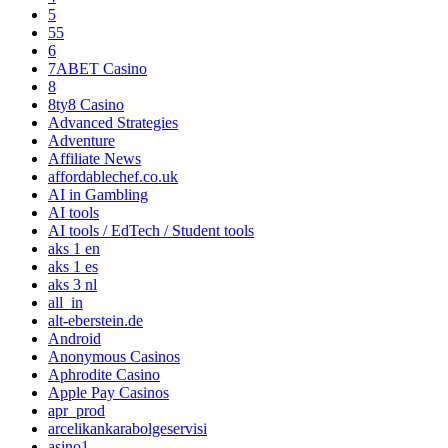
5
55
6
7ABET Casino
8
8ty8 Casino
Advanced Strategies
Adventure
Affiliate News
affordablechef.co.uk
AI in Gambling
AI tools
AI tools / EdTech / Student tools
aks 1 en
aks 1 es
aks 3 nl
all_in
alt-eberstein.de
Android
Anonymous Casinos
Aphrodite Casino
Apple Pay Casinos
apr_prod
arcelikankarabolgeservisi
asino1