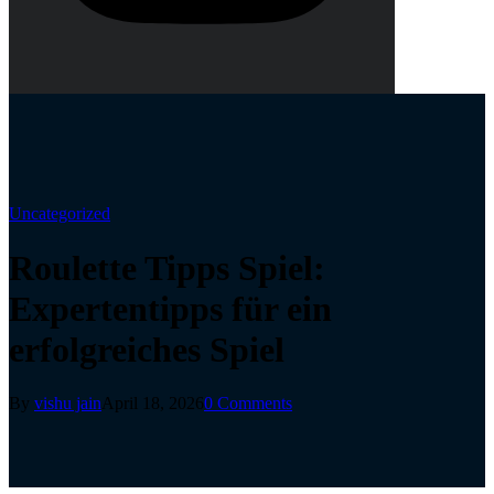
Uncategorized
Roulette Tipps Spiel:
Expertentipps für ein
erfolgreiches Spiel
By
vishu jain
April 18, 2026
0 Comments