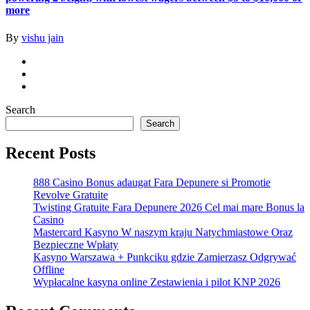
more
By
vishu jain
Search
Search
Recent Posts
888 Casino Bonus adaugat Fara Depunere si Promotie
Revolve Gratuite
Twisting Gratuite Fara Depunere 2026 Cel mai mare Bonus la
Casino
Mastercard Kasyno W naszym kraju Natychmiastowe Oraz
Bezpieczne Wpłaty
Kasyno Warszawa + Punkciku gdzie Zamierzasz Odgrywać
Offline
Wypłacalne kasyna online Zestawienia i pilot KNP 2026