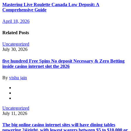
Mastering Live Roulette Canada Low Deposit: A
Comprehensive Guide
April 18, 2026
Related Posts
Uncategorized
July 30, 2026
five hundred Free Spins No deposit Necessary & Zero Betting
inside casino internet slot the 2026
By
vishu jain
Uncategorized
July 11, 2026
The big online casino internet sites will have dining tables
powering 24/eight, with lowest wagers between $5 to $10,000 or