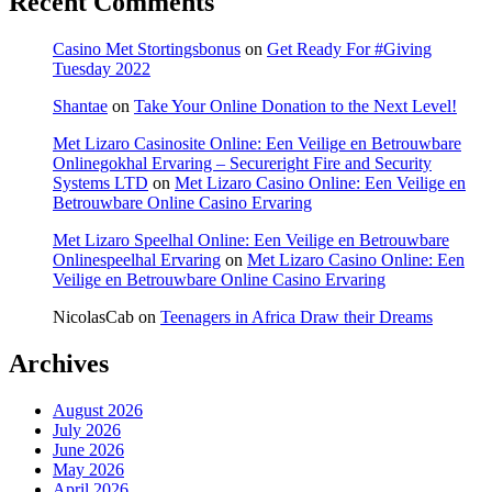
Recent Comments
Casino Met Stortingsbonus
on
Get Ready For #Giving
Tuesday 2022
Shantae
on
Take Your Online Donation to the Next Level!
Met Lizaro Casinosite Online: Een Veilige en Betrouwbare
Onlinegokhal Ervaring – Secureright Fire and Security
Systems LTD
on
Met Lizaro Casino Online: Een Veilige en
Betrouwbare Online Casino Ervaring
Met Lizaro Speelhal Online: Een Veilige en Betrouwbare
Onlinespeelhal Ervaring
on
Met Lizaro Casino Online: Een
Veilige en Betrouwbare Online Casino Ervaring
NicolasCab
on
Teenagers in Africa Draw their Dreams
Archives
August 2026
July 2026
June 2026
May 2026
April 2026