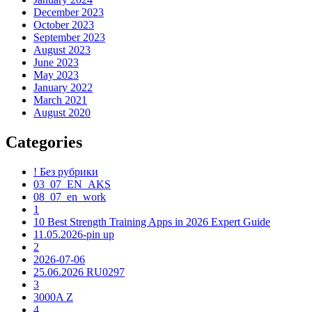
December 2023
October 2023
September 2023
August 2023
June 2023
May 2023
January 2022
March 2021
August 2020
Categories
! Без рубрики
03_07_EN_AKS
08_07_en_work
1
10 Best Strength Training Apps in 2026 Expert Guide
11.05.2026-pin up
2
2026-07-06
25.06.2026 RU0297
3
3000A Z
4