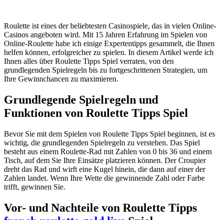
Roulette ist eines der beliebtesten Casinospiele, das in vielen Online-
Casinos angeboten wird. Mit 15 Jahren Erfahrung im Spielen von
Online-Roulette habe ich einige Expertentipps gesammelt, die Ihnen
helfen können, erfolgreicher zu spielen. In diesem Artikel werde ich
Ihnen alles über Roulette Tipps Spiel verraten, von den
grundlegenden Spielregeln
bis zu fortgeschrittenen Strategien, um
Ihre Gewinnchancen zu maximieren.
Grundlegende Spielregeln und
Funktionen von Roulette Tipps Spiel
Bevor Sie mit dem Spielen von Roulette Tipps Spiel beginnen, ist es
wichtig, die grundlegenden Spielregeln zu verstehen. Das Spiel
besteht aus einem Roulette-Rad mit Zahlen von 0 bis 36 und einem
Tisch, auf dem Sie Ihre Einsätze platzieren können. Der Croupier
dreht das Rad und wirft eine Kugel hinein, die dann auf einer der
Zahlen landet. Wenn Ihre Wette die gewinnende Zahl oder Farbe
trifft, gewinnen Sie.
Vor- und Nachteile von Roulette Tipps