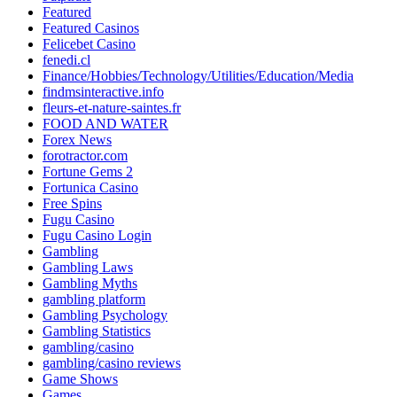
Featured
Featured Casinos
Felicebet Casino
fenedi.cl
Finance/Hobbies/Technology/Utilities/Education/Media
findmsinteractive.info
fleurs-et-nature-saintes.fr
FOOD AND WATER
Forex News
forotractor.com
Fortune Gems 2
Fortunica Casino
Free Spins
Fugu Casino
Fugu Casino Login
Gambling
Gambling Laws
Gambling Myths
gambling platform
Gambling Psychology
Gambling Statistics
gambling/casino
gambling/casino reviews
Game Shows
Games