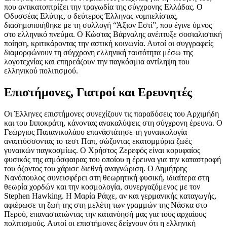
που αντικατοπτρίζει την τραγωδία της σύγχρονης Ελλάδας. Ο
Οδυσσέας Ελύτης, ο δεύτερος Έλληνας νομπελίστας,
διασημοποιήθηκε με τη συλλογή “Άξιον Εστί”, που έγινε ύμνος
στο ελληνικό πνεύμα. Ο Κώστας Βάρναλης ανέπτυξε σοσιαλιστική
ποίηση, κριτικάροντας την αστική κοινωνία. Αυτοί οι συγγραφείς
διαμορφώνουν τη σύγχρονη ελληνική ταυτότητα μέσω της
λογοτεχνίας και επηρεάζουν την παγκόσμια αντίληψη του
ελληνικού πολιτισμού.
Επιστήμονες, Γιατροί και Ερευνητές
Οι Έλληνες επιστήμονες συνεχίζουν τις παραδόσεις του Αρχιμήδη
και του Ιπποκράτη, κάνοντας ανακαλύψεις στη σύγχρονη έρευνα. Ο
Γεώργιος Παπανικολάου επανάστάτησε τη γυναικολογία
αναπτύσσοντας το τεστ Παπ, σώζοντας εκατομμύρια ζωές
γυναικών παγκοσμίως. Ο Χρήστος Ζερεφός είναι κορυφαίος
φυσικός της ατμόσφαιρας του οποίου η έρευνα για την καταστροφή
του όζοντος του χάρισε διεθνή αναγνώριση. Ο Δημήτρης
Νανόπουλος συνεισφέρει στη θεωρητική φυσική, ιδιαίτερα στη
θεωρία χορδών και την κοσμολογία, συνεργαζόμενος με τον
Stephen Hawking. Η Μαρία Ράιχε, αν και γερμανικής καταγωγής,
αφιέρωσε τη ζωή της στη μελέτη των γραμμών της Νάσκα στο
Περού, επαναστατώντας την κατανόησή μας για τους αρχαίους
πολιτισμούς. Αυτοί οι επιστήμονες δείχνουν ότι η ελληνική