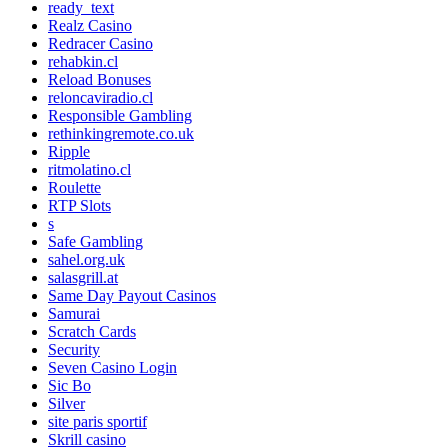
ready_text
Realz Casino
Redracer Casino
rehabkin.cl
Reload Bonuses
reloncaviradio.cl
Responsible Gambling
rethinkingremote.co.uk
Ripple
ritmolatino.cl
Roulette
RTP Slots
s
Safe Gambling
sahel.org.uk
salasgrill.at
Same Day Payout Casinos
Samurai
Scratch Cards
Security
Seven Casino Login
Sic Bo
Silver
site paris sportif
Skrill casino