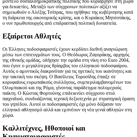
μοντέλο σοσιαλδημοκρατικής πολιτικής που κυριάρχησε στη χώρα
για δεκαετίες. Μεταξύ των σύγχρονων πολιτικών αξίζει να
σημειωθούν ο Αλέξης Τσίπρας, που ηγήθηκε της κυβέρνησης κατά
τη διάρκεια της οικονομικής κρίσης, και ο Κυριάκος Μητσοτάκης,
ο νυν πρωθυπουργός από επιδραστική πολιτική δυναστεία.
Εξαίρετοι Αθλητές
Οι Έλληνες ποδοσφαιριστές έχουν κερδίσει διεθνή αναγνώριση
μέσω των επιτευγμάτων τους. Ο Θεόδωρος Ζαγοράκης, αρχηγός
της εθνικής ομάδας, οδήγησε την ομάδα στη νίκη στο Euro 2004,
που έγινε ο μεγαλύτερος θρίαμβος του ελληνικού ποδοσφαίρου.
Αυτός ο αμυντικός διακρινόταν για τις ηγετικές του ικανότητες και
την τακτική του σκέψη. Ο Βασίλειος Τοροσίδης έπαιξε σε
κορυφαίους ευρωπαϊκούς συλλόγους, συμπεριλαμβανομένων του
Ολυμπιακού και της Ρόμα, γίνοντας παράδειγμα πολυμερούς
παίκτη. Ο Κώστας Φορτούνης επιδεικνύει σύγχρονο στυλ
παιχνιδιού, συνδυάζοντας τεχνική δεξιοτεχνία με στρατηγική όραση
του γηπέδου. Αυτοί οι ποδοσφαιριστές όχι μόνο δόξασαν τον
ελληνικό αθλητισμό αλλά και εμπνέουν τη νέα γενιά αθλητών στη
χώρα.
Καλλιτέχνες, Ηθοποιοί και
Κινηματογραφιστές