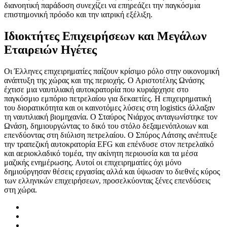
διανοητική παράδοση συνεχίζει να επηρεάζει την παγκόσμια
επιστημονική πρόοδο και την ιατρική εξέλιξη.
Ιδιοκτήτες Επιχειρήσεων και Μεγάλων
Εταιρειών Ηγέτες
Οι Έλληνες επιχειρηματίες παίζουν κρίσιμο ρόλο στην οικονομική
ανάπτυξη της χώρας και της περιοχής. Ο Αριστοτέλης Ωνάσης
έχτισε μια ναυτιλιακή αυτοκρατορία που κυριάρχησε στο
παγκόσμιο εμπόριο πετρελαίου για δεκαετίες. Η επιχειρηματική
του διορατικότητα και οι καινοτόμες λύσεις στη logistics άλλαξαν
τη ναυτιλιακή βιομηχανία. Ο Σταύρος Νιάρχος ανταγωνίστηκε τον
Ωνάση, δημιουργώντας το δικό του στόλο δεξαμενόπλοιων και
επενδύοντας στη διύλιση πετρελαίου. Ο Σπύρος Λάτσης ανέπτυξε
την τραπεζική αυτοκρατορία EFG και επένδυσε στον πετρελαϊκό
και αεριοκλαδικό τομέα, την ακίνητη περιουσία και τα μέσα
μαζικής ενημέρωσης. Αυτοί οι επιχειρηματίες όχι μόνο
δημιούργησαν θέσεις εργασίας αλλά και ύψωσαν το διεθνές κύρος
των ελληνικών επιχειρήσεων, προσελκύοντας ξένες επενδύσεις
στη χώρα.