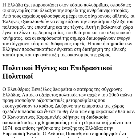
Η Ελλάδα έχει παρουσιάσει στον κόσμο πολυάριθμες σπουδαίες
φυσιογνωμίες που άλλαξαν την πορεία της ανθρώπινης ιστορίας.
Από τους αρχαίους φιλοσόφους μέχρι τους σύγχρονους αθλητές, οι
Έλληνες εξακολουθούν να επηρεάζουν την παγκόσμια εξέλιξη του
πολιτισμού, της επιστήμης και της τέχνης. Αυτή η βαλκανική χώρα
έγινε το λίκνο της δημοκρατίας, του θεάτρου και του ολυμπιακού
κινήματος, και οι εκπρόσωποί της σήμερα διαμορφώνουν ενεργά
τον σύγχρονο κόσμο σε διάφορους τομείς. Η τοπική σημασία των
Ελλήνων προσωπικοτήτων έγκειται στη διατήρηση της εθνικής
ταυτότητας και την ανάπτυξη της οικονομίας της χώρας.
Πολιτικοί Ηγέτες και Επιδραστικοί
Πολιτικοί
Ο Ελευθέριος Βενιζέλος θεωρείται ο πατέρας της σύγχρονης
Ελλάδας. Αυτός ο εξαίρετος πολιτικός των αρχών του 20ού αιώνα
πραγματοποίησε ριζοσπαστικές μεταρρυθμίσεις που
εκσυγχρόνισαν το κράτος. Διεύρυνε την επικράτεια της χώρας
σχεδόν διπλάσια και έθεσε τα θεμέλια των δημοκρατικών θεσμών.
Ο Κωνσταντίνος Καραμανλής οδήγησε τη διαδικασία
αποκατάστασης της δημοκρατίας μετά τη στρατιωτική χούντα του
1974, και επίσης ηγήθηκε της ένταξης της Ελλάδας στην
Ευρωπαϊκή Ένωση. Ο Ανδρέας Παπανδρέου δημιούργησε ένα