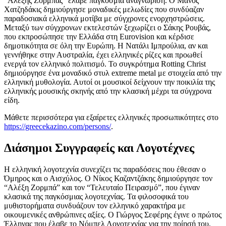
“Αλέξης Ζορμπάς” έλαβε παγκόσμια αναγνώριση. Ο Μάνος
Χατζηδάκις δημιούργησε μοναδικές μελωδίες που συνδύαζαν
παραδοσιακά ελληνικά μοτίβα με σύγχρονες ενορχηστρώσεις.
Μεταξύ των σύγχρονων εκτελεστών ξεχωρίζει ο Σάκης Ρουβάς,
που εκπροσώπησε την Ελλάδα στη Eurovision και κέρδισε
δημοτικότητα σε όλη την Ευρώπη. Η Νατάλι Ιμπρούλια, αν και
γεννήθηκε στην Αυστραλία, έχει ελληνικές ρίζες και προωθεί
ενεργά τον ελληνικό πολιτισμό. Το συγκρότημα Rotting Christ
δημιούργησε ένα μοναδικό στυλ extreme metal με στοιχεία από την
ελληνική μυθολογία. Αυτοί οι μουσικοί δείχνουν την ποικιλία της
ελληνικής μουσικής σκηνής από την κλασική μέχρι τα σύγχρονα
είδη.
Μάθετε περισσότερα για εξαίρετες ελληνικές προσωπικότητες στο
https://greecekazino.com/persons/
.
Διάσημοι Συγγραφείς και Λογοτέχνες
Η ελληνική λογοτεχνία συνεχίζει τις παραδόσεις που έθεσαν ο
Όμηρος και ο Αισχύλος. Ο Νίκος Καζαντζάκης δημιούργησε τον
“Αλέξη Ζορμπά” και τον “Τελευταίο Πειρασμό”, που έγιναν
κλασικά της παγκόσμιας λογοτεχνίας. Τα φιλοσοφικά του
μυθιστορήματα συνδυάζουν τον ελληνικό χαρακτήρα με
οικουμενικές ανθρώπινες αξίες. Ο Γιώργος Σεφέρης έγινε ο πρώτος
Έλληνας που έλαβε το Νόμπελ Λογοτεχνίας για την ποίησή του,