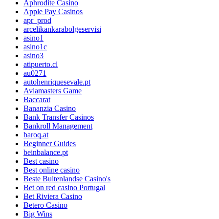
Aphrodite Casino
Apple Pay Casinos
apr_prod
arcelikankarabolgeservisi
asino1
asino1c
asino3
atipuerto.cl
au0271
autohenriquesevale.pt
Aviamasters Game
Baccarat
Bananzia Casino
Bank Transfer Casinos
Bankroll Management
baroq.at
Beginner Guides
beinbalance.pt
Best casino
Best online casino
Beste Buitenlandse Casino's
Bet on red casino Portugal
Bet Riviera Casino
Betero Casino
Big Wins