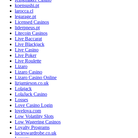
koensushi.pt
larocca.cl
legarage.pt
Licensed Casinos
liderpneus.pt
Litecoin Casinos
Live Baccarat
Live Blackjack
Live Casino
Live Poker
Live Roulette
Lizaro
Lizaro Casino
Lizaro Casino Online
lizjamieson.co.uk
Lolajack
LolaJack Casino
Losses
Love Casino Login
lovelova.com
Low Volatility Slots
Low Wagering Casinos
Loyalty Programs
lucieswardrobe.co.uk