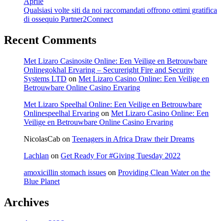
Aprile
Qualsiasi volte siti da noi raccomandati offrono ottimi gratifica
di ossequio Partner2Connect
Recent Comments
Met Lizaro Casinosite Online: Een Veilige en Betrouwbare
Onlinegokhal Ervaring – Secureright Fire and Security
Systems LTD
on
Met Lizaro Casino Online: Een Veilige en
Betrouwbare Online Casino Ervaring
Met Lizaro Speelhal Online: Een Veilige en Betrouwbare
Onlinespeelhal Ervaring
on
Met Lizaro Casino Online: Een
Veilige en Betrouwbare Online Casino Ervaring
NicolasCab
on
Teenagers in Africa Draw their Dreams
Lachlan
on
Get Ready For #Giving Tuesday 2022
amoxicillin stomach issues
on
Providing Clean Water on the
Blue Planet
Archives