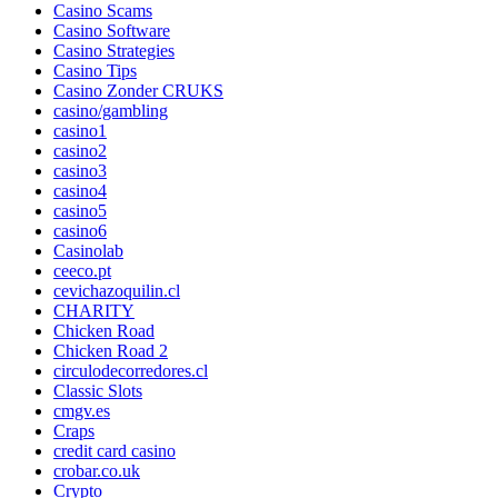
Casino Scams
Casino Software
Casino Strategies
Casino Tips
Casino Zonder CRUKS
casino/gambling
casino1
casino2
casino3
casino4
casino5
casino6
Casinolab
ceeco.pt
cevichazoquilin.cl
CHARITY
Chicken Road
Chicken Road 2
circulodecorredores.cl
Classic Slots
cmgv.es
Craps
credit card casino
crobar.co.uk
Crypto