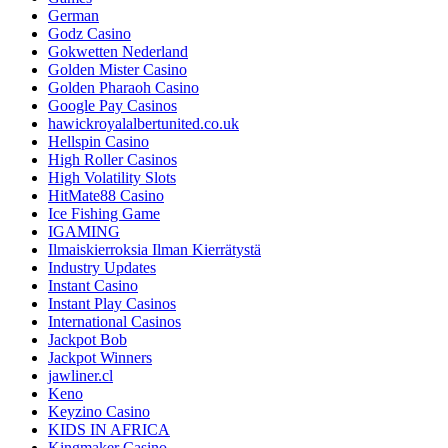
German
Godz Casino
Gokwetten Nederland
Golden Mister Casino
Golden Pharaoh Casino
Google Pay Casinos
hawickroyalalbertunited.co.uk
Hellspin Casino
High Roller Casinos
High Volatility Slots
HitMate88 Casino
Ice Fishing Game
IGAMING
Ilmaiskierroksia Ilman Kierrätystä
Industry Updates
Instant Casino
Instant Play Casinos
International Casinos
Jackpot Bob
Jackpot Winners
jawliner.cl
Keno
Keyzino Casino
KIDS IN AFRICA
Kingmaker Casino