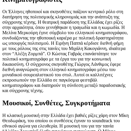
Οι Έλληνες ηθοποιοί και σκηνοθέτες παίζουν κεντρικό ρόλο στη
διατήρηση της πολιτισμικής κληρονομιάς και την ανάπτυξη της
σύγχρονης τέχνης. Η θεατρική παράδοση της Ελλάδας έχει ρίζες
στην αρχαιότητα, όπου γεννήθηκαν η τραγωδία και η κωμωδία. Η
Μελίνα Μερκούρη έγινε σύμβολο του ελληνικού κινηματογράφου,
συνδυάζοντας την ηθοποιική καριέρα με πολιτική δραστηριότητα
ως υπουργός πολιτισμού. Η Ειρήνη Παππά κέρδισε διεθνή φήμη
με τους ρόλους της στις ταινίες του Μιχάλη Κακογιάννη, ιδιαίτερα
στον “Αλέξη Ζορμπά”. Ο Κώστας Γαβράς επανάστάτησε τον
πολιτικό κινηματογράφο με τα έργα του για την κοινωνική
δικαιοσύνη. Ο σύγχρονος σκηνοθέτης Γιώργος Λάνθιμος έφερε
διεθνή αναγνώριση στον ελληνικό κινηματογράφο μέσω του
μοναδικού σουρεαλιστικού του στυλ. Αυτοί οι καλλιτέχνες
εκπροσωπούν την Ελλάδα σε παγκόσμια φεστιβάλ
κινηματογράφου και διατηρούν τη σύνδεση μεταξύ παραδοσιακής
και σύγχρονης τέχνης.
Μουσικοί, Συνθέτες, Συγκροτήματα
Η κλασική μουσική στην Ελλάδα έχει βαθιές ρίζες χάρη στον Μίκη
Θεοδωράκη, του οποίου οι συνθέσεις έγιναν το soundtrack του
εθνικού αγώνα για ελευθερία. Η μουσική του για την ταινία