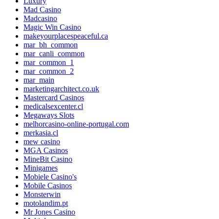
Luxury
Mad Casino
Madcasino
Magic Win Casino
makeyourplacespeaceful.ca
mar_bh_common
mar_canli_common
mar_common_1
mar_common_2
mar_main
marketingarchitect.co.uk
Mastercard Casinos
medicalsexcenter.cl
Megaways Slots
melhorcasino-online-portugal.com
merkasia.cl
mew casino
MGA Casinos
MineBit Casino
Minigames
Mobiele Casino's
Mobile Casinos
Monsterwin
motolandim.pt
Mr Jones Casino