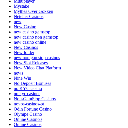
Multiplayer
Mystake
Mythes Over Gokken
Neteller Casinos
new
New Casino
new casino gamstop
new casino non gamstop
new casino online
New Casinos
New folder
new non gamstop casinos
New Slot Releases
New Video Chat Platform
news
Nine Win
No Deposit Bonuses
no KYC casino
no kyc casinos
Non-GamStop Casinos
novos-casinos-pt
Odin Fortune Casino
Olympe Casino
Online Casino's
Online Casinos