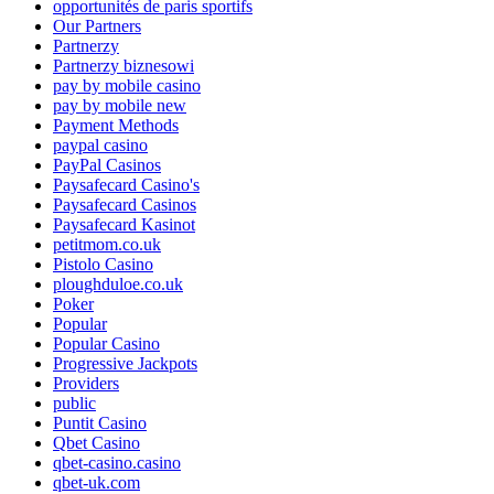
opportunités de paris sportifs
Our Partners
Partnerzy
Partnerzy biznesowi
pay by mobile casino
pay by mobile new
Payment Methods
paypal casino
PayPal Casinos
Paysafecard Casino's
Paysafecard Casinos
Paysafecard Kasinot
petitmom.co.uk
Pistolo Casino
ploughduloe.co.uk
Poker
Popular
Popular Casino
Progressive Jackpots
Providers
public
Puntit Casino
Qbet Casino
qbet-casino.casino
qbet-uk.com