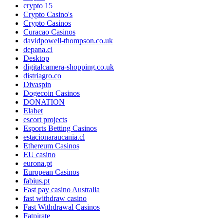
crypto 15
Crypto Casino's
Crypto Casinos
Curacao Casinos
davidpowell-thompson.co.uk
depana.cl
Desktop
digitalcamera-shopping.co.uk
distriagro.co
Divaspin
Dogecoin Casinos
DONATION
Elabet
escort projects
Esports Betting Casinos
estacionaraucania.cl
Ethereum Casinos
EU casino
eurona.pt
European Casinos
fabius.pt
Fast pay casino Australia
fast withdraw casino
Fast Withdrawal Casinos
Fatpirate