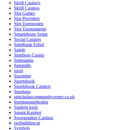
Skrill Casino's
Skrill Casinos
Slot Games
Slot Providers
Slot Toernooien
Slot Tournaments
Smartphone Setup
Social Casinos
Spielbank Erfurt
Spiele
Spinboss Casino
Spinmama
Spinmills
sport
Sportsbet
Sportsbook
Sportsbook Casinos
Sportuna
stnicholascommunitycentre.co.uk
Stortingsmethoden
Student tools
Suomi Kasinot
Sweepstakes Casinos
swtbuilding.pt
Symbols