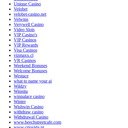
Unique Casino
Velobet
velobet-casino.net
Velwins
Verywell Casino
Video Slots
VIP Casino's
VIP Casinos
VIP Rewards
Visa Casinos
vizmaxx.cl
VR Casinos
Weekend Bonuses
Welcome Bonuses
Westace
what to name your ai
Wildzy
Winnita
winpalace casino
Winter
Wishwin Casino
withdraw casino
Withdrawal Casino
www.beechstreetcafe.com
www.criovida.pt