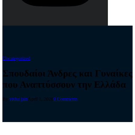
Uncategorized
Σπουδαίοι Άνδρες και Γυναίκες
που Αναπτύσσουν την Ελλάδα
By
vishu jain
April 1, 2026
0 Comments