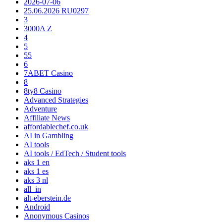
2026-07-06
25.06.2026 RU0297
3
3000A Z
4
5
55
6
7ABET Casino
8
8ty8 Casino
Advanced Strategies
Adventure
Affiliate News
affordablechef.co.uk
AI in Gambling
AI tools
AI tools / EdTech / Student tools
aks 1 en
aks 1 es
aks 3 nl
all_in
alt-eberstein.de
Android
Anonymous Casinos