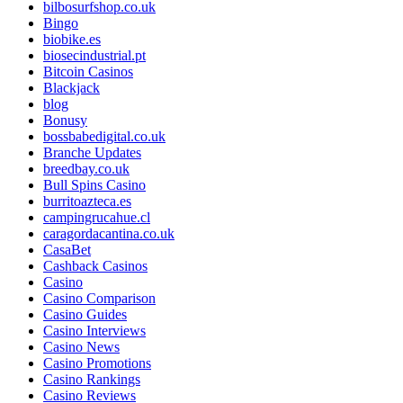
bilbosurfshop.co.uk
Bingo
biobike.es
biosecindustrial.pt
Bitcoin Casinos
Blackjack
blog
Bonusy
bossbabedigital.co.uk
Branche Updates
breedbay.co.uk
Bull Spins Casino
burritoazteca.es
campingrucahue.cl
caragordacantina.co.uk
CasaBet
Cashback Casinos
Casino
Casino Comparison
Casino Guides
Casino Interviews
Casino News
Casino Promotions
Casino Rankings
Casino Reviews