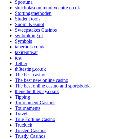
Sportuna
stnicholascommunitycentre.co.uk
Stortingsmethoden
Student tools
Suomi Kasinot
Sweepstakes Casinos
swtbuilding.pt
Symbols
taberhols.co.uk
taxireutte.at
test
Tether
th3testing.co.uk
The best casino
The best new online casino
The best online casino and sportsbook
thenethertheplay.co.uk
Tipping
Tournament Casinos
Tournaments
Travel
True Fortune Casino
Trueluck
Trusted Casinos
Trustly Casinos