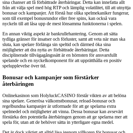
sina chanser att få förbättrade återbäringar. Detta kan innefatta allt
från att välja spel med hög RTP och lämplig volatilitet, till att utnyttja
bonusar och kampanjer. Att förstå hur olika spelmekaniker fungerar,
som till exempel bonusrundor eller free spins, kan också vara
nyckeln till att låsa upp de mest lönsamma funktionerna i spelen.
En annan viktig aspekt är bankrullehantering. Genom att sätta
tydliga gränser för insatser och förluster, samt att veta när man ska
sluta, kan spelare förlänga sin speltid och därmed öka sina
möjligheter att dra nytta av förbättrade återbäringar. Detta
disciplinerade tillvägagångssätt är en hörnsten för ansvarsfullt
spelande och en nyckelkomponent för att upprätthålla en positiv
spelupplevelse över tid.
Bonusar och kampanjer som förstärker
återbäringen
Onlinekasinon som HolyluckCASINO förstår vikten av att belöna
sina spelare. Generösa välkomstbonusar, reload-bonusar och
regelbundna kampanjer är utformade för att ge spelarna extra
spelmedel och möjligheter att vinna. Dessa bonusar kan avsevärt
förstärka den potentiella återbäringen genom att ge spelarna mer att
spela för, utan att de behöver sätta in ytterligare egna medel.
Det är dock viktigt att alltid läsa igenom villkoren för bonusar och