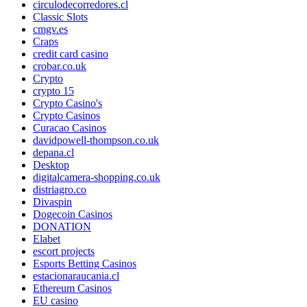
circulodecorredores.cl
Classic Slots
cmgv.es
Craps
credit card casino
crobar.co.uk
Crypto
crypto 15
Crypto Casino's
Crypto Casinos
Curacao Casinos
davidpowell-thompson.co.uk
depana.cl
Desktop
digitalcamera-shopping.co.uk
distriagro.co
Divaspin
Dogecoin Casinos
DONATION
Elabet
escort projects
Esports Betting Casinos
estacionaraucania.cl
Ethereum Casinos
EU casino