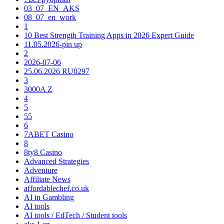
03_07_EN_AKS
08_07_en_work
1
10 Best Strength Training Apps in 2026 Expert Guide
11.05.2026-pin up
2
2026-07-06
25.06.2026 RU0297
3
3000A Z
4
5
55
6
7ABET Casino
8
8ty8 Casino
Advanced Strategies
Adventure
Affiliate News
affordablechef.co.uk
AI in Gambling
AI tools
AI tools / EdTech / Student tools