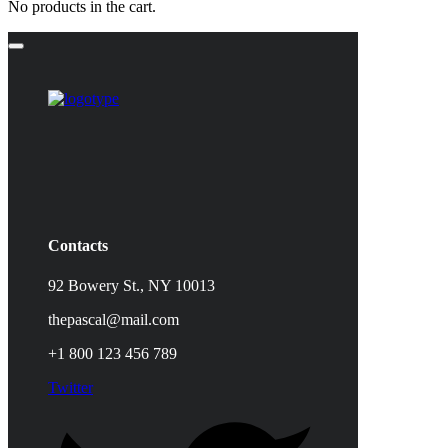
No products in the cart.
Contacts
92 Bowery St., NY 10013
thepascal@mail.com
+1 800 123 456 789
Twitter