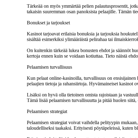
Tärkeää on myös ymmärtää pelien palautusprosentit, jotka v
takaisin suuremman osan panoksista pelaajille. Tämän tie
Bonukset ja tarjoukset
Kasinot tarjoavat erilaisia bonuksia ja tarjouksia houkute
sisältää esimerkiksi ylimääräistä pelirahaa tai ilmaiskierr
On kuitenkin tärkeää lukea bonusten ehdot ja säännöt huole
kertoja ennen kuin se voidaan kotiuttaa. Tieto näistä ehd
Pelaamisen turvallisuus
Kun pelaat online-kasinoilla, turvallisuus on ensisijainen
pelaajien tietoja ja rahansiirtoja. Hyvämaineiset kasinot o
Lisäksi on hyvä olla tietoinen omista rajoistaan ja vastuull
Tämä lisää pelaamisen turvallisuutta ja pitää huolen siit
Pelaamisen strategiat
Pelaamisen strategiat voivat vaihdella pelityypin mukaan, 
taloudelliseksi taakaksi. Erityisesti pöytäpeleissä, kuten b