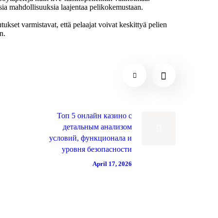
aisia mahdollisuuksia laajentaa pelikokemustaan.
tukset varmistavat, että pelaajat voivat keskittyä pelien
n.
23
Топ 5 онлайн казино с
детальным анализом
условий, функционала и
уровня безопасности
April 17, 2026