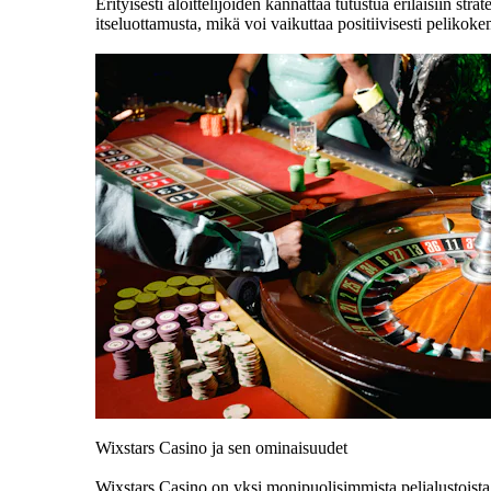
Erityisesti aloittelijoiden kannattaa tutustua erilaisiin str
itseluottamusta, mikä voi vaikuttaa positiivisesti pelikok
Wixstars Casino ja sen ominaisuudet
Wixstars Casino on yksi monipuolisimmista pelialustoista,