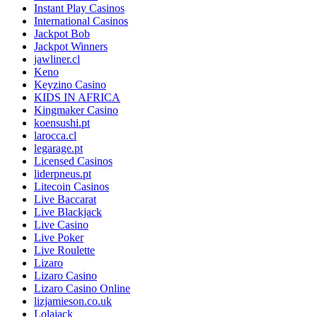
Instant Play Casinos
International Casinos
Jackpot Bob
Jackpot Winners
jawliner.cl
Keno
Keyzino Casino
KIDS IN AFRICA
Kingmaker Casino
koensushi.pt
larocca.cl
legarage.pt
Licensed Casinos
liderpneus.pt
Litecoin Casinos
Live Baccarat
Live Blackjack
Live Casino
Live Poker
Live Roulette
Lizaro
Lizaro Casino
Lizaro Casino Online
lizjamieson.co.uk
Lolajack