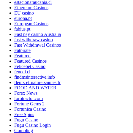
estacionaraucania.cl
Ethereum Casinos
EU casino
eurona.pt
European Casinos
fabius.pt
Fast pay casino Australia
fast withdraw casino
Fast Withdrawal Casinos
Fatpirate
Featured
Featured Casinos
Felicebet Casino
fenedi.cl
findmsinteractive.info
fleurs-et-nature-saintes.fr
FOOD AND WATER
Forex News
forotractor.com
Fortune Gems 2
Fortunica Casino
Free Spins
Fugu Casino
Fugu Casino Login
Gambling