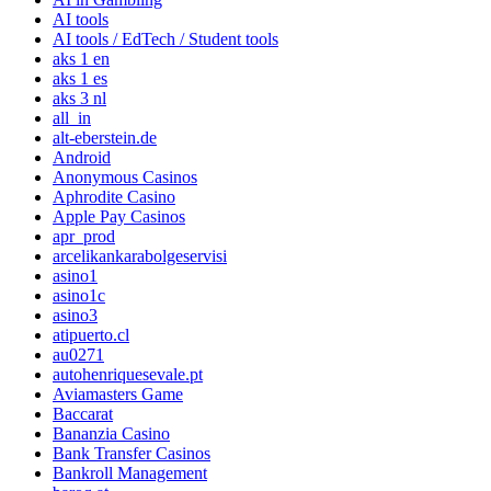
AI tools
AI tools / EdTech / Student tools
aks 1 en
aks 1 es
aks 3 nl
all_in
alt-eberstein.de
Android
Anonymous Casinos
Aphrodite Casino
Apple Pay Casinos
apr_prod
arcelikankarabolgeservisi
asino1
asino1c
asino3
atipuerto.cl
au0271
autohenriquesevale.pt
Aviamasters Game
Baccarat
Bananzia Casino
Bank Transfer Casinos
Bankroll Management