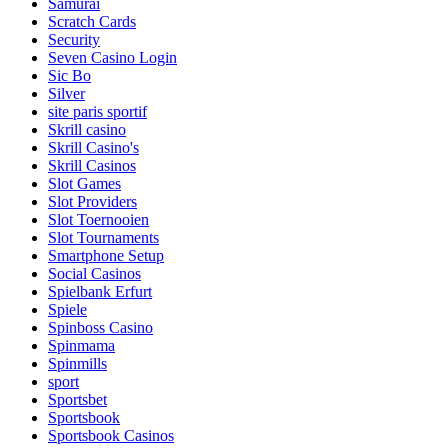
Samurai
Scratch Cards
Security
Seven Casino Login
Sic Bo
Silver
site paris sportif
Skrill casino
Skrill Casino's
Skrill Casinos
Slot Games
Slot Providers
Slot Toernooien
Slot Tournaments
Smartphone Setup
Social Casinos
Spielbank Erfurt
Spiele
Spinboss Casino
Spinmama
Spinmills
sport
Sportsbet
Sportsbook
Sportsbook Casinos