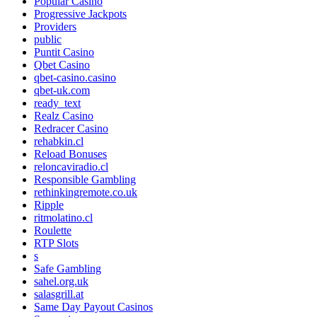
Popular Casino
Progressive Jackpots
Providers
public
Puntit Casino
Qbet Casino
qbet-casino.casino
qbet-uk.com
ready_text
Realz Casino
Redracer Casino
rehabkin.cl
Reload Bonuses
reloncaviradio.cl
Responsible Gambling
rethinkingremote.co.uk
Ripple
ritmolatino.cl
Roulette
RTP Slots
s
Safe Gambling
sahel.org.uk
salasgrill.at
Same Day Payout Casinos