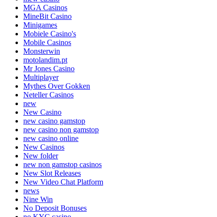
MGA Casinos
MineBit Casino
Minigames
Mobiele Casino's
Mobile Casinos
Monsterwin
motolandim.pt
Mr Jones Casino
Multiplayer
Mythes Over Gokken
Neteller Casinos
new
New Casino
new casino gamstop
new casino non gamstop
new casino online
New Casinos
New folder
new non gamstop casinos
New Slot Releases
New Video Chat Platform
news
Nine Win
No Deposit Bonuses
no KYC casino