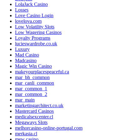
LolaJack Casino
Losses
Love Casino Login
lovelova.com
Low Volatility Slots
Low Wagering Casinos
Loyalty Programs
lucieswardrobe.co.uk
Luxury
Mad Casino
Madcasino
Magic Win Casino
makeyourplacespeaceful.ca
mar_bh_common
mar_canli_common
mar_common_1
mar_common_2
mar_main
marketingarchitect.co.uk
Mastercard Casinos
medicalsexcenter.cl
Megaways Slots
melhorcasino-online-portugal.com
merkasia.cl
mew casino