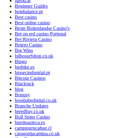
baroq.at
Beginner Guides
beinbalance.pt
Best casino
Best online casino
Beste Buitenlandse Casino's
Bet on red casino Portugal
Bet Riviera Casino
Betero Casino
Big Wins
bilbosurfshop.co.uk
Bingo
biobike.es
biosecindustrial.pt
Bitcoin Casinos
Blackjack
blog
Bonusy
bossbabedigital.co.uk
Branche Updates
breedbay.co.uk
Bull Spins Casino
burritoazteca.es
campingrucahue.cl
caragordacantina.co.uk