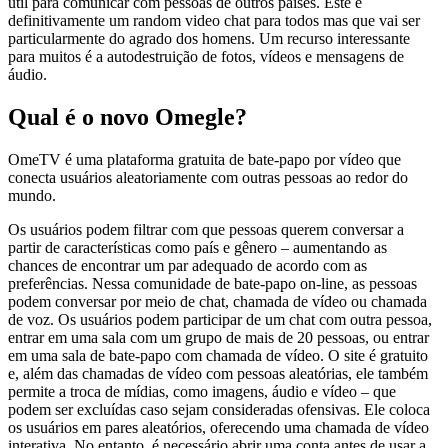
útil para comunicar com pessoas de outros países. Este é
definitivamente um random video chat para todos mas que vai ser
particularmente do agrado dos homens. Um recurso interessante
para muitos é a autodestruição de fotos, vídeos e mensagens de
áudio.
Qual é o novo Omegle?
OmeTV é uma plataforma gratuita de bate-papo por vídeo que
conecta usuários aleatoriamente com outras pessoas ao redor do
mundo.
Os usuários podem filtrar com que pessoas querem conversar a
partir de características como país e gênero – aumentando as
chances de encontrar um par adequado de acordo com as
preferências. Nessa comunidade de bate-papo on-line, as pessoas
podem conversar por meio de chat, chamada de vídeo ou chamada
de voz. Os usuários podem participar de um chat com outra pessoa,
entrar em uma sala com um grupo de mais de 20 pessoas, ou entrar
em uma sala de bate-papo com chamada de vídeo. O site é gratuito
e, além das chamadas de vídeo com pessoas aleatórias, ele também
permite a troca de mídias, como imagens, áudio e vídeo – que
podem ser excluídas caso sejam consideradas ofensivas. Ele coloca
os usuários em pares aleatórios, oferecendo uma chamada de vídeo
interativa. No entanto, é necessário abrir uma conta antes de usar a