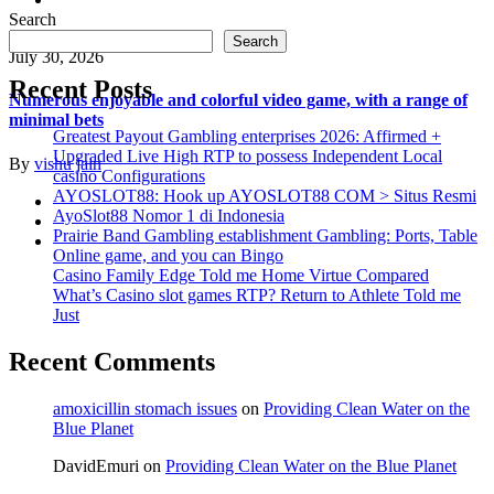
Search
Uncategorized
Search
July 30, 2026
Recent Posts
Numerous enjoyable and colorful video game, with a range of
minimal bets
Greatest Payout Gambling enterprises 2026: Affirmed +
Upgraded Live High RTP to possess Independent Local
By
vishu jain
casino Configurations
AYOSLOT88: Hook up AYOSLOT88 COM > Situs Resmi
AyoSlot88 Nomor 1 di Indonesia
Prairie Band Gambling establishment Gambling: Ports, Table
Online game, and you can Bingo
Casino Family Edge Told me Home Virtue Compared
What’s Casino slot games RTP? Return to Athlete Told me
Just
Recent Comments
amoxicillin stomach issues
on
Providing Clean Water on the
Blue Planet
DavidEmuri
on
Providing Clean Water on the Blue Planet