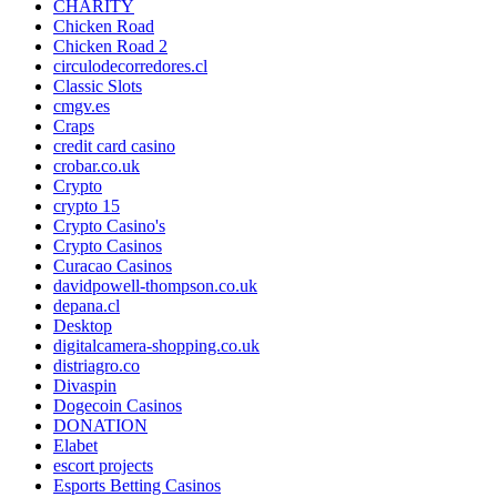
CHARITY
Chicken Road
Chicken Road 2
circulodecorredores.cl
Classic Slots
cmgv.es
Craps
credit card casino
crobar.co.uk
Crypto
crypto 15
Crypto Casino's
Crypto Casinos
Curacao Casinos
davidpowell-thompson.co.uk
depana.cl
Desktop
digitalcamera-shopping.co.uk
distriagro.co
Divaspin
Dogecoin Casinos
DONATION
Elabet
escort projects
Esports Betting Casinos