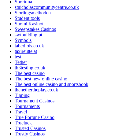
Sportuna
stnicholascommunitycentre.co.uk
Stortingsmethoden
Student tools
Suomi Kasinot
Sweepstakes Casinos
swtbuilding.pt
Symbols
taberhols.co.uk
taxireutte.at
test
Tether
th3testing.co.uk
The best casino
The best new online casino
The best online casino and sportsbook
thenethertheplay.co.uk
Tipping
Tournament Casinos
Tournaments
Travel
True Fortune Casino
Trueluck
Trusted Casinos
Trustly Casinos