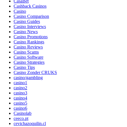
CasaBet
Cashback Casinos
Casino
Casino Comparison
Casino Guides
Casino Interviews
Casino News
Casino Promotions
Casino Rankings
Casino Reviews
Casino Scams
Casino Software
Casino Strategies
Casino Tips
Casino Zonder CRUKS
casino/gambling
casino1
casino2
casino3
casino4
casino5
casino6
Casinolab
ceeco.pt
cevichazoquilin.cl