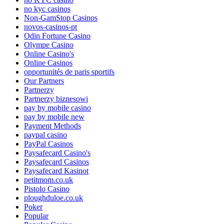
no kyc casinos
Non-GamStop Casinos
novos-casinos-pt
Odin Fortune Casino
Olympe Casino
Online Casino's
Online Casinos
opportunités de paris sportifs
Our Partners
Partnerzy
Partnerzy biznesowi
pay by mobile casino
pay by mobile new
Payment Methods
paypal casino
PayPal Casinos
Paysafecard Casino's
Paysafecard Casinos
Paysafecard Kasinot
petitmom.co.uk
Pistolo Casino
ploughduloe.co.uk
Poker
Popular