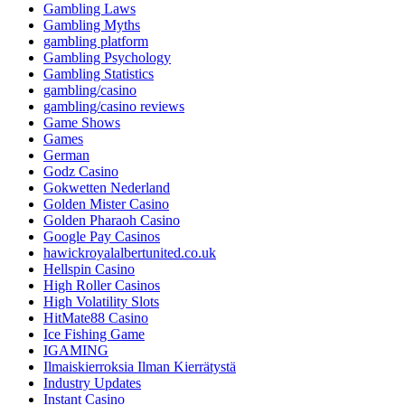
Gambling Laws
Gambling Myths
gambling platform
Gambling Psychology
Gambling Statistics
gambling/casino
gambling/casino reviews
Game Shows
Games
German
Godz Casino
Gokwetten Nederland
Golden Mister Casino
Golden Pharaoh Casino
Google Pay Casinos
hawickroyalalbertunited.co.uk
Hellspin Casino
High Roller Casinos
High Volatility Slots
HitMate88 Casino
Ice Fishing Game
IGAMING
Ilmaiskierroksia Ilman Kierrätystä
Industry Updates
Instant Casino