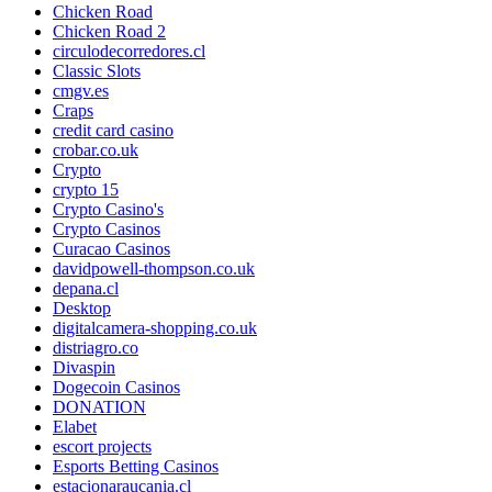
Chicken Road
Chicken Road 2
circulodecorredores.cl
Classic Slots
cmgv.es
Craps
credit card casino
crobar.co.uk
Crypto
crypto 15
Crypto Casino's
Crypto Casinos
Curacao Casinos
davidpowell-thompson.co.uk
depana.cl
Desktop
digitalcamera-shopping.co.uk
distriagro.co
Divaspin
Dogecoin Casinos
DONATION
Elabet
escort projects
Esports Betting Casinos
estacionaraucania.cl