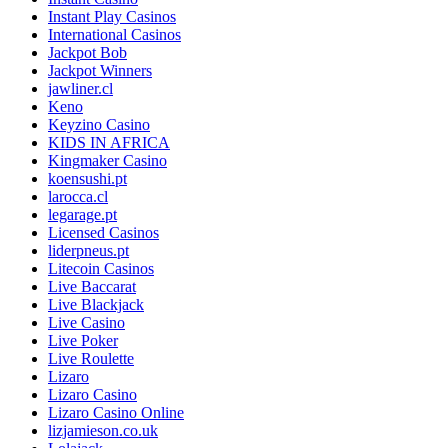
Instant Play Casinos
International Casinos
Jackpot Bob
Jackpot Winners
jawliner.cl
Keno
Keyzino Casino
KIDS IN AFRICA
Kingmaker Casino
koensushi.pt
larocca.cl
legarage.pt
Licensed Casinos
liderpneus.pt
Litecoin Casinos
Live Baccarat
Live Blackjack
Live Casino
Live Poker
Live Roulette
Lizaro
Lizaro Casino
Lizaro Casino Online
lizjamieson.co.uk