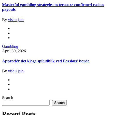
Masterful gambling strategies to treasure confirmed casino
payouts
By
vishu jain
Gambling
April 30, 2026
Appreciér det kloge spiludblik ved Foxslots’ borde
By
vishu jain
Search
Search
Recent Posts