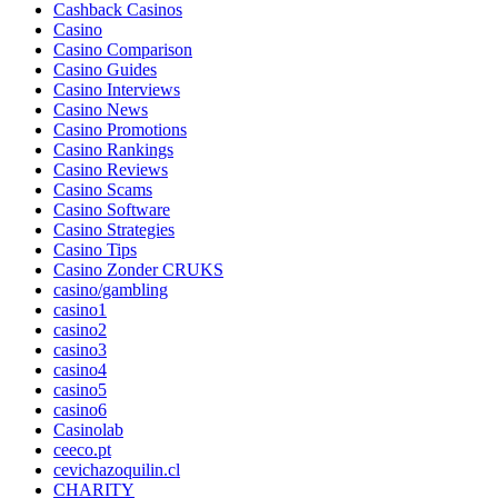
Cashback Casinos
Casino
Casino Comparison
Casino Guides
Casino Interviews
Casino News
Casino Promotions
Casino Rankings
Casino Reviews
Casino Scams
Casino Software
Casino Strategies
Casino Tips
Casino Zonder CRUKS
casino/gambling
casino1
casino2
casino3
casino4
casino5
casino6
Casinolab
ceeco.pt
cevichazoquilin.cl
CHARITY