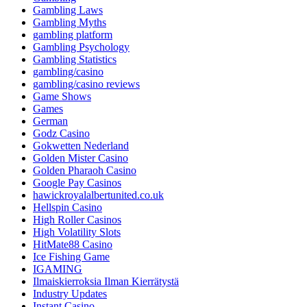
Gambling Laws
Gambling Myths
gambling platform
Gambling Psychology
Gambling Statistics
gambling/casino
gambling/casino reviews
Game Shows
Games
German
Godz Casino
Gokwetten Nederland
Golden Mister Casino
Golden Pharaoh Casino
Google Pay Casinos
hawickroyalalbertunited.co.uk
Hellspin Casino
High Roller Casinos
High Volatility Slots
HitMate88 Casino
Ice Fishing Game
IGAMING
Ilmaiskierroksia Ilman Kierrätystä
Industry Updates
Instant Casino