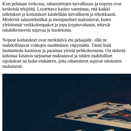
Kun pelataan verkossa, rahansiirtojen turvallisuus ja nopeus ovat
keskeisiä tekijöitä. Luotettava kasino varmistaa, että kaikki
talletukset ja kotiutukset käsitellään turvallisesti ja tehokkaasti.
Modernit salaustekniikat ja monipuoliset maksutavat, kuten
yleisimmät verkkolompakot ja jopa kryptovaluutat, tekevät
rahaliikenteestä sujuvaa ja huoletonta.
Nopeat kotiutukset ovat merkittävä etu pelaajalle, sillä ne
mahdollistavat voittojen nauttimisen viipymättä. Tämä lisää
luottamusta kasinoon ja parantaa yleistä pelikokemusta. On tärkeää
tarkistaa kasinon tarjoamat maksutavat ja niiden mahdolliset
rajoitukset tai kulut etukäteen, jotta rahansiirrot sujuvat odotusten
mukaisesti.