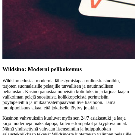
Wildsino: Moderni pelikokemus
Wildsino edustaa modernia lähestymistapaa online-kasinoihin,
tarjoten suomalaisille pelaajille turvallisen ja nautinnollisen
pelialustan. Kasino panostaa nopeisiin kotiutuksiin ja tarjoaa laajan
valikoiman pelejä suosituista kolikkopeleistä perinteisiin
pöytäpeleihin ja mukaansatempaavaan live-kasinoon. Tämä
monipuolisuus takaa, että jokaiselle löytyy jotakin.
Kasinon vahvuuksiin kuuluvat myös sen 24/7 asiakastuki ja laaja
kirjo moderneja maksutapoja, kuten e-lompakot ja kryptovaluutat.
Nämä yhdistettynä vahvaan lisensointiin ja huippuluokan
salaustekniikkaan tekevät Wildsinosta luotettavan valinnan pelaajille,