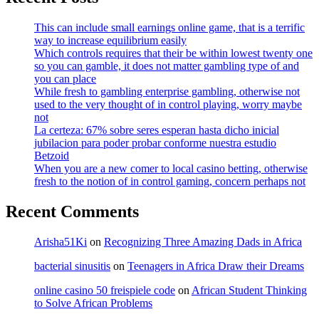
This can include small earnings online game, that is a terrific
way to increase equilibrium easily
Which controls requires that their be within lowest twenty one
so you can gamble, it does not matter gambling type of and
you can place
While fresh to gambling enterprise gambling, otherwise not
used to the very thought of in control playing, worry maybe
not
La certeza: 67% sobre seres esperan hasta dicho inicial
jubilacion para poder probar conforme nuestra estudio
Betzoid
When you are a new comer to local casino betting, otherwise
fresh to the notion of in control gaming, concern perhaps not
Recent Comments
Arisha51Ki
on
Recognizing Three Amazing Dads in Africa
bacterial sinusitis
on
Teenagers in Africa Draw their Dreams
online casino 50 freispiele code
on
African Student Thinking
to Solve African Problems