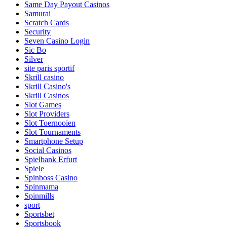
Same Day Payout Casinos
Samurai
Scratch Cards
Security
Seven Casino Login
Sic Bo
Silver
site paris sportif
Skrill casino
Skrill Casino's
Skrill Casinos
Slot Games
Slot Providers
Slot Toernooien
Slot Tournaments
Smartphone Setup
Social Casinos
Spielbank Erfurt
Spiele
Spinboss Casino
Spinmama
Spinmills
sport
Sportsbet
Sportsbook