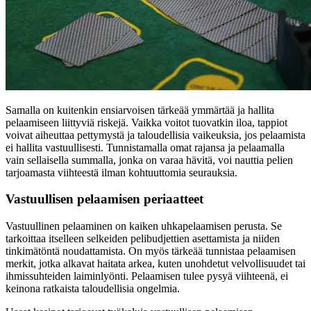
Samalla on kuitenkin ensiarvoisen tärkeää ymmärtää ja hallita
pelaamiseen liittyviä riskejä. Vaikka voitot tuovatkin iloa, tappiot
voivat aiheuttaa pettymystä ja taloudellisia vaikeuksia, jos pelaamista
ei hallita vastuullisesti. Tunnistamalla omat rajansa ja pelaamalla
vain sellaisella summalla, jonka on varaa hävitä, voi nauttia pelien
tarjoamasta viihteestä ilman kohtuuttomia seurauksia.
Vastuullisen pelaamisen periaatteet
Vastuullinen pelaaminen on kaiken uhkapelaamisen perusta. Se
tarkoittaa itselleen selkeiden pelibudjettien asettamista ja niiden
tinkimätöntä noudattamista. On myös tärkeää tunnistaa pelaamisen
merkit, jotka alkavat haitata arkea, kuten unohdetut velvollisuudet tai
ihmissuhteiden laiminlyönti. Pelaamisen tulee pysyä viihteenä, ei
keinona ratkaista taloudellisia ongelmia.