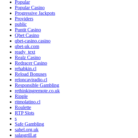
Popular
Popular Casino
Progressive Jackpots
Providers
public
Puntit Casino
Qbet Casino
qbet-casino.casino
qbet-uk.com
ready_text
Realz Casino
Redracer Casino
rehabkin.cl
Reload Bonuses
reloncaviradio.cl
Responsible Gambling
rethinkingremote.co.uk
Ripple
ritmolatino.cl
Roulette
RTP Slots
s
Safe Gambling
sahel.org.uk
salasgrill.at