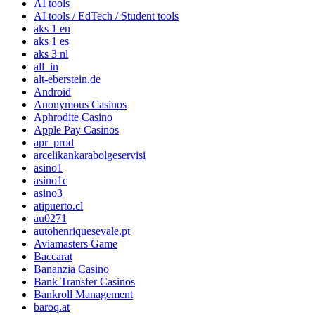
AI tools
AI tools / EdTech / Student tools
aks 1 en
aks 1 es
aks 3 nl
all_in
alt-eberstein.de
Android
Anonymous Casinos
Aphrodite Casino
Apple Pay Casinos
apr_prod
arcelikankarabolgeservisi
asino1
asino1c
asino3
atipuerto.cl
au0271
autohenriquesevale.pt
Aviamasters Game
Baccarat
Bananzia Casino
Bank Transfer Casinos
Bankroll Management
baroq.at