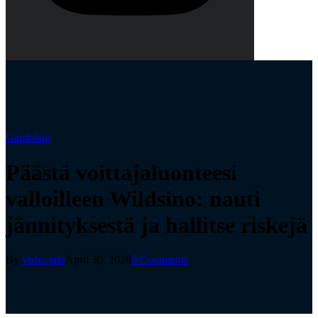
Gambling
Päästä voittajaluonteesi
valloilleen Wildsino: nauti
jännityksestä ja hallitse riskejä
By
vishu jain
April 30, 2026
0 Comments