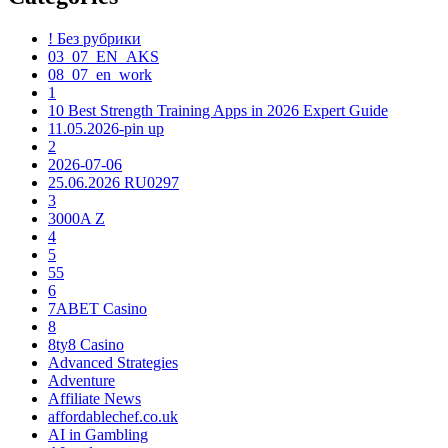
! Без рубрики
03_07_EN_AKS
08_07_en_work
1
10 Best Strength Training Apps in 2026 Expert Guide
11.05.2026-pin up
2
2026-07-06
25.06.2026 RU0297
3
3000A Z
4
5
55
6
7ABET Casino
8
8ty8 Casino
Advanced Strategies
Adventure
Affiliate News
affordablechef.co.uk
AI in Gambling