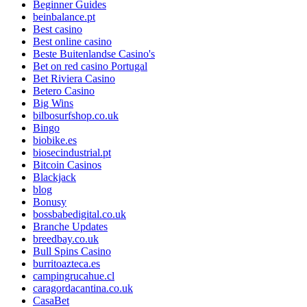
Beginner Guides
beinbalance.pt
Best casino
Best online casino
Beste Buitenlandse Casino's
Bet on red casino Portugal
Bet Riviera Casino
Betero Casino
Big Wins
bilbosurfshop.co.uk
Bingo
biobike.es
biosecindustrial.pt
Bitcoin Casinos
Blackjack
blog
Bonusy
bossbabedigital.co.uk
Branche Updates
breedbay.co.uk
Bull Spins Casino
burritoazteca.es
campingrucahue.cl
caragordacantina.co.uk
CasaBet