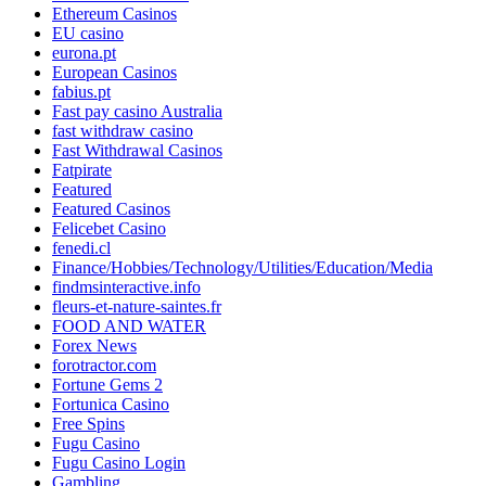
Ethereum Casinos
EU casino
eurona.pt
European Casinos
fabius.pt
Fast pay casino Australia
fast withdraw casino
Fast Withdrawal Casinos
Fatpirate
Featured
Featured Casinos
Felicebet Casino
fenedi.cl
Finance/Hobbies/Technology/Utilities/Education/Media
findmsinteractive.info
fleurs-et-nature-saintes.fr
FOOD AND WATER
Forex News
forotractor.com
Fortune Gems 2
Fortunica Casino
Free Spins
Fugu Casino
Fugu Casino Login
Gambling