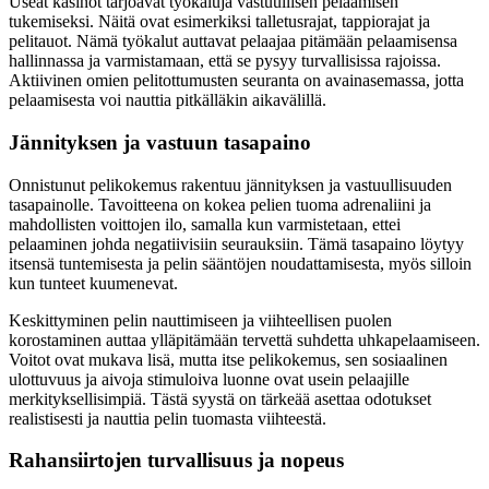
Useat kasinot tarjoavat työkaluja vastuullisen pelaamisen
tukemiseksi. Näitä ovat esimerkiksi talletusrajat, tappiorajat ja
pelitauot. Nämä työkalut auttavat pelaajaa pitämään pelaamisensa
hallinnassa ja varmistamaan, että se pysyy turvallisissa rajoissa.
Aktiivinen omien pelitottumusten seuranta on avainasemassa, jotta
pelaamisesta voi nauttia pitkälläkin aikavälillä.
Jännityksen ja vastuun tasapaino
Onnistunut pelikokemus rakentuu jännityksen ja vastuullisuuden
tasapainolle. Tavoitteena on kokea pelien tuoma adrenaliini ja
mahdollisten voittojen ilo, samalla kun varmistetaan, ettei
pelaaminen johda negatiivisiin seurauksiin. Tämä tasapaino löytyy
itsensä tuntemisesta ja pelin sääntöjen noudattamisesta, myös silloin
kun tunteet kuumenevat.
Keskittyminen pelin nauttimiseen ja viihteellisen puolen
korostaminen auttaa ylläpitämään tervettä suhdetta uhkapelaamiseen.
Voitot ovat mukava lisä, mutta itse pelikokemus, sen sosiaalinen
ulottuvuus ja aivoja stimuloiva luonne ovat usein pelaajille
merkityksellisimpiä. Tästä syystä on tärkeää asettaa odotukset
realistisesti ja nauttia pelin tuomasta viihteestä.
Rahansiirtojen turvallisuus ja nopeus