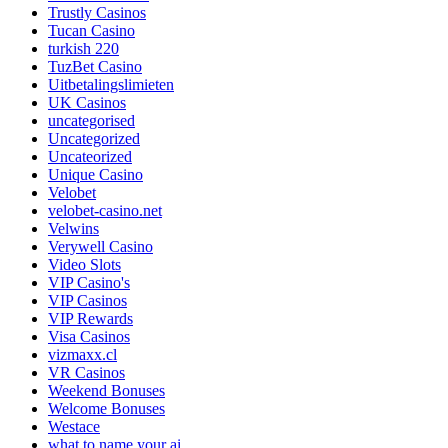
Trustly Casinos
Tucan Casino
turkish 220
TuzBet Casino
Uitbetalingslimieten
UK Casinos
uncategorised
Uncategorized
Uncateorized
Unique Casino
Velobet
velobet-casino.net
Velwins
Verywell Casino
Video Slots
VIP Casino's
VIP Casinos
VIP Rewards
Visa Casinos
vizmaxx.cl
VR Casinos
Weekend Bonuses
Welcome Bonuses
Westace
what to name your ai