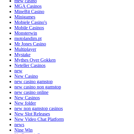
mew casino
MGA Casinos
MineBit Casino
Minigames
Mobiele Casino's
Mobile Casinos
Monsterwin
motolandim.pt
Mr Jones Casino
Multiplayer
Mystake
Mythes Over Gokken
Neteller Casinos
new
New Casino
new casino gamstop
new casino non gamstop
new casino online
New Casinos
New folder
new non gamstop casinos
New Slot Releases
New Video Chat Platform
news
Nine Win