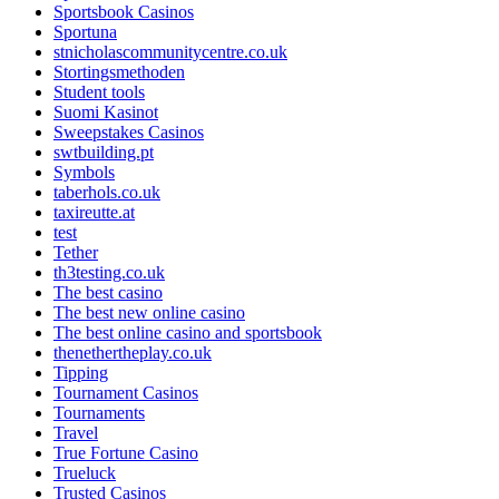
Sportsbook Casinos
Sportuna
stnicholascommunitycentre.co.uk
Stortingsmethoden
Student tools
Suomi Kasinot
Sweepstakes Casinos
swtbuilding.pt
Symbols
taberhols.co.uk
taxireutte.at
test
Tether
th3testing.co.uk
The best casino
The best new online casino
The best online casino and sportsbook
thenethertheplay.co.uk
Tipping
Tournament Casinos
Tournaments
Travel
True Fortune Casino
Trueluck
Trusted Casinos