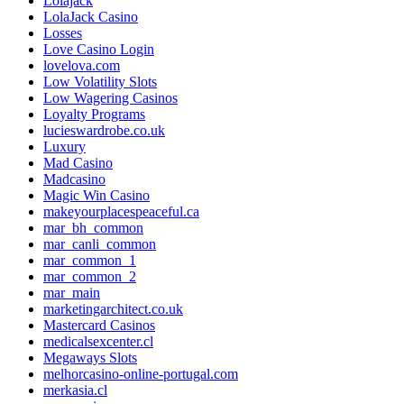
Lolajack
LolaJack Casino
Losses
Love Casino Login
lovelova.com
Low Volatility Slots
Low Wagering Casinos
Loyalty Programs
lucieswardrobe.co.uk
Luxury
Mad Casino
Madcasino
Magic Win Casino
makeyourplacespeaceful.ca
mar_bh_common
mar_canli_common
mar_common_1
mar_common_2
mar_main
marketingarchitect.co.uk
Mastercard Casinos
medicalsexcenter.cl
Megaways Slots
melhorcasino-online-portugal.com
merkasia.cl